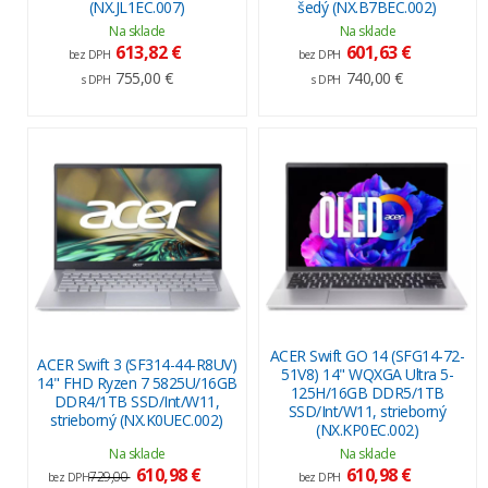
(NX.JL1EC.007)
šedý (NX.B7BEC.002)
Na sklade
Na sklade
613,82 €
601,63 €
bez DPH
bez DPH
755,00 €
740,00 €
s DPH
s DPH
ACER Swift GO 14 (SFG14-72-
ACER Swift 3 (SF314-44-R8UV)
51V8) 14" WQXGA Ultra 5-
14" FHD Ryzen 7 5825U/16GB
125H/16GB DDR5/1TB
DDR4/1TB SSD/Int/W11,
SSD/Int/W11, strieborný
strieborný (NX.K0UEC.002)
(NX.KP0EC.002)
Na sklade
Na sklade
610,98 €
610,98 €
729,00
bez DPH
bez DPH