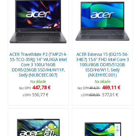
ACER TravelMate P2 (TMP214-
ACER Extensa 15 (EX215-56-
55-TCO-35RJ) 14" WUXGA Intel
34B7) 15.6" FHD Intel Core 3
Core 3 100U/16GB
100U/8GB DDR5/512GB
DDR5/256GB SSD/Int/W11P,
SSD/Int/W11, šedý
šedý (NX.BCEEC.007)
(NX.EHYEC.001)
Na sklade
Na sklade
447,78 €
469,11 €
494,31
bez DPH
bez DPH
550,77 €
577,01 €
608,00
s DPH
s DPH