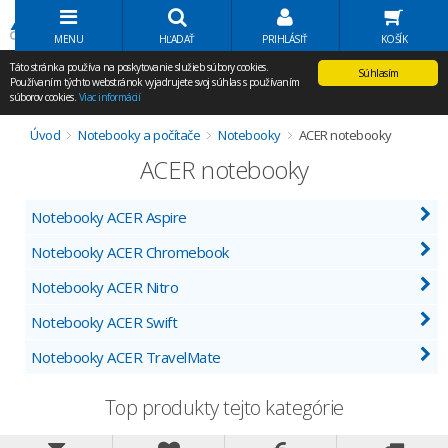
Volať Agem
MENU
HĽADAŤ
PRIHLÁSIŤ
KOŠÍK
Táto stránka používa na poskytovanie služieb súbory cookies.
Súhlasím
Používaním týchto webstránok vyjadrujete svoj súhlas s používaním
súborov cookies.
Viac informácií
Úvod
Notebooky a počítače
Notebooky
ACER notebooky
ACER notebooky
Notebooky ACER Aspire
Notebooky ACER Chromebook
Notebooky ACER Nitro
Notebooky ACER Swift
Notebooky ACER TravelMate
Top produkty tejto kategórie