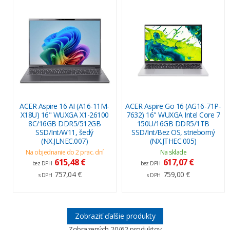
ACER Aspire 16 AI (A16-11M-
ACER Aspire Go 16 (AG16-71P-
X18U) 16" WUXGA X1-26100
7632) 16" WUXGA Intel Core 7
8C/16GB DDR5/512GB
150U/16GB DDR5/1TB
SSD/Int/W11, šedý
SSD/Int/Bez OS, strieborný
(NX.JLNEC.007)
(NX.JTHEC.005)
Na objednanie do 2 prac. dní
Na sklade
615,48 €
617,07 €
bez DPH
bez DPH
757,04 €
759,00 €
s DPH
s DPH
Zobraziť ďalšie produkty
Zobrazených
20
/62 produktov