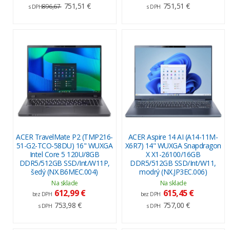
751,51 €
751,51 €
896,67
s DPH
s DPH
ACER TravelMate P2 (TMP216-
ACER Aspire 14 AI (A14-11M-
51-G2-TCO-58DU) 16" WUXGA
X6R7) 14" WUXGA Snapdragon
Intel Core 5 120U/8GB
X X1-26100/16GB
DDR5/512GB SSD/Int/W11P,
DDR5/512GB SSD/Int/W11,
šedý (NX.B6MEC.004)
modrý (NX.JP3EC.006)
Na sklade
Na sklade
612,99 €
615,45 €
bez DPH
bez DPH
753,98 €
757,00 €
s DPH
s DPH