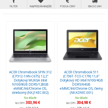
FILTER
NAJPREDÁVANEJŠIE
PODĽA CENY
IBA DO 24H
ACER Chromebook SPIN 312
ACER Chromebook 511
(CP312-1HN-C67S) 12,2"
(C736T-TCO-C17R) 11,6"
Dotykový WUXGA Intel
Dotykový HD Intel N100/4GB
N100/8GB DDR5/128GB
DDR5/64GB
eMMC/Int/Chrome OS,
eMMC/Int/Chrome OS, čierny
strieborný (NX.J1KEC.002)
(NX.KD9EC.001)
Na sklade
Na sklade
303,96 €
304,98 €
bez DPH
bez DPH