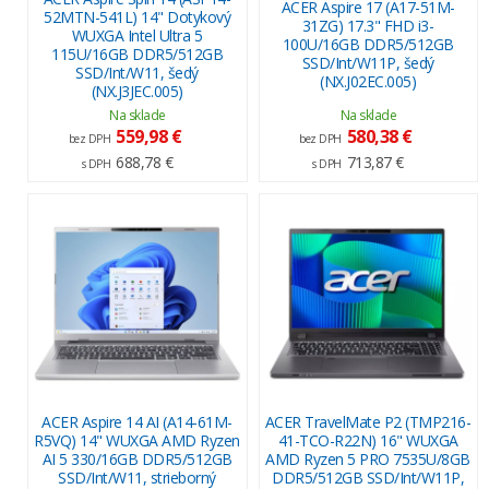
ACER Aspire 17 (A17-51M-
52MTN-541L) 14" Dotykový
31ZG) 17.3" FHD i3-
WUXGA Intel Ultra 5
100U/16GB DDR5/512GB
115U/16GB DDR5/512GB
SSD/Int/W11P, šedý
SSD/Int/W11, šedý
(NX.J02EC.005)
(NX.J3JEC.005)
Na sklade
Na sklade
559,98 €
580,38 €
bez DPH
bez DPH
688,78 €
713,87 €
s DPH
s DPH
ACER Aspire 14 AI (A14-61M-
ACER TravelMate P2 (TMP216-
R5VQ) 14" WUXGA AMD Ryzen
41-TCO-R22N) 16" WUXGA
AI 5 330/16GB DDR5/512GB
AMD Ryzen 5 PRO 7535U/8GB
SSD/Int/W11, strieborný
DDR5/512GB SSD/Int/W11P,