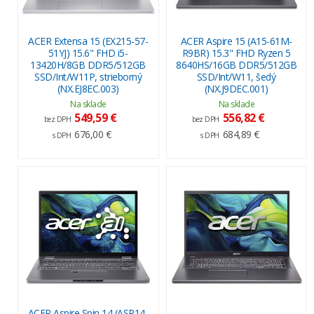
ACER Extensa 15 (EX215-57-
ACER Aspire 15 (A15-61M-
51YJ) 15.6" FHD i5-
R9BR) 15.3" FHD Ryzen 5
13420H/8GB DDR5/512GB
8640HS/16GB DDR5/512GB
SSD/Int/W11P, strieborný
SSD/Int/W11, šedý
(NX.EJ8EC.003)
(NX.J9DEC.001)
Na sklade
Na sklade
549,59 €
556,82 €
bez DPH
bez DPH
676,00 €
684,89 €
s DPH
s DPH
ACER Aspire Spin 14 (ASP14-