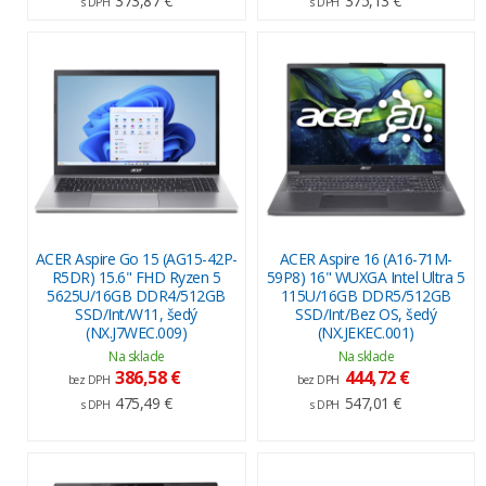
373,87 €
375,13 €
s DPH
s DPH
ACER Aspire Go 15 (AG15-42P-
ACER Aspire 16 (A16-71M-
R5DR) 15.6" FHD Ryzen 5
59P8) 16" WUXGA Intel Ultra 5
5625U/16GB DDR4/512GB
115U/16GB DDR5/512GB
SSD/Int/W11, šedý
SSD/Int/Bez OS, šedý
(NX.J7WEC.009)
(NX.JEKEC.001)
Na sklade
Na sklade
386,58 €
444,72 €
bez DPH
bez DPH
475,49 €
547,01 €
s DPH
s DPH