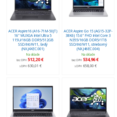
ACER Aspire16 (A16-71M-50JT)
ACER Aspire Go 15 (AG15-32P-
16" WUXGA Intel Ultra 5
38K6) 15.6" FHD Intel Core 3
115U/16GB DDR5/512GB
N355/16GB DDR5/1TB
SSD/Int/W11, šedý
SSD/Int/W11, strieborný
(NX.J4XEC.001)
(NX.J46EC.004)
Na sklade
Na sklade
512,20 €
534,96 €
bez DPH
bez DPH
630,01 €
658,00 €
s DPH
s DPH