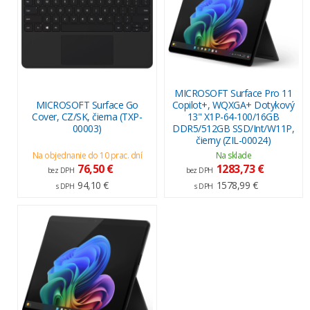
MICROSOFT Surface Pro 11
MICROSOFT Surface Go
Copilot+, WQXGA+ Dotykový
Cover, CZ/SK, čierna (TXP-
13" X1P-64-100/16GB
00003)
DDR5/512GB SSD/Int/W11P,
čierny (ZIL-00024)
Na objednanie do 10 prac. dní
Na sklade
76,50 €
1283,73 €
bez DPH
bez DPH
94,10 €
1578,99 €
s DPH
s DPH