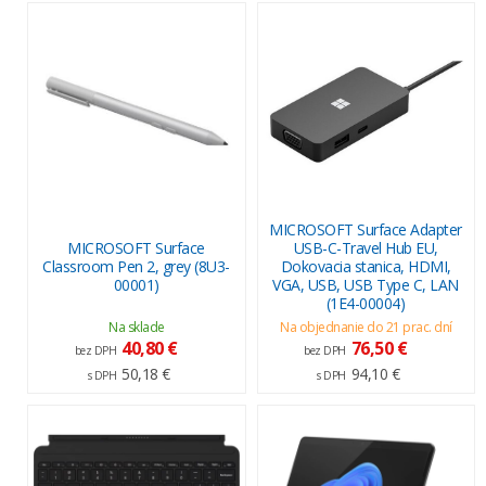
MICROSOFT Surface Adapter
MICROSOFT Surface
USB-C-Travel Hub EU,
Classroom Pen 2, grey (8U3-
Dokovacia stanica, HDMI,
00001)
VGA, USB, USB Type C, LAN
(1E4-00004)
Na sklade
Na objednanie do 21 prac. dní
40,80 €
76,50 €
bez DPH
bez DPH
50,18 €
94,10 €
s DPH
s DPH