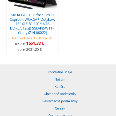
MICROSOFT Surface Pro 11
Copilot+, WQXGA+ Dotykový
13" X1E-80-100/16GB
DDR5/512GB SSD/Int/W11P,
čierny (ZIN-00022)
Na objednanie do 10 prac. dní
1651,38 €
bez DPH
2031,20 €
s DPH
Kontaktné údaje
Náš tím
Kariéra
Obchodné podmienky
Reklamačné podmienky
Cenník
Doprava tovaru