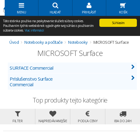
Volať Agem
MENU
HĽADAŤ
PRIHLÁSIŤ
KOŠÍK
Táto stránka používa na poskytovanie služieb súbory cookies.
Súhlasím
Používaním týchto webstránok vyjadrujete svoj súhlas s používaním
súborov cookies.
Viac informácií
Úvod
Notebooky a počítače
Notebooky
MICROSOFT Surface
MICROSOFT Surface
SURFACE Commercial
Príslušenstvo Surface
Commercial
Top produkty tejto kategórie
FILTER
NAJPREDÁVANEJŠIE
PODĽA CENY
IBA DO 24H