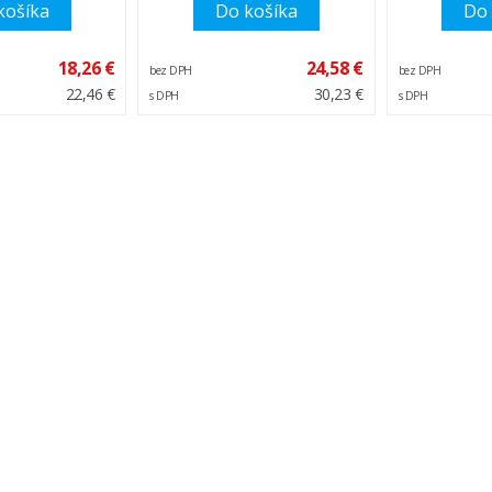
košíka
Do košíka
Do 
18,26 €
24,58 €
bez DPH
bez DPH
22,46 €
30,23 €
s DPH
s DPH