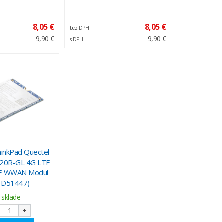
8,05 €
8,05 €
bez DPH
9,90 €
9,90 €
s DPH
inkPad Quectel
20R-GL 4G LTE
E WWAN Modul
1D51447)
 sklade
+