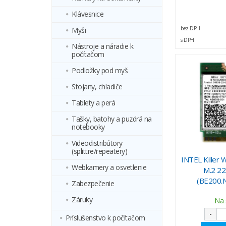
Klávesnice
bez DPH
Myši
s DPH
Nástroje a náradie k
počítačom
Podložky pod myš
Stojany, chladiče
Tablety a perá
Tašky, batohy a puzdrá na
notebooky
Videodistribútory
(splittre/repeatery)
INTEL Killer 
Webkamery a osvetlenie
M.2 22
(BE200.
Zabezpečenie
Záruky
Na 
-
Príslušenstvo k počítačom