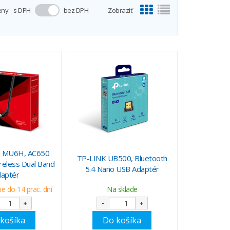
eny
s DPH
bez DPH
Zobraziť
 MU6H, AC650
TP-LINK UB500, Bluetooth
reless Dual Band
5.4 Nano USB Adaptér
daptér
e do 14 prac. dní
Na sklade
+
-
+
košíka
Do košíka