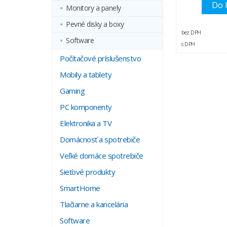
Do 
Monitory a panely
Pevné disky a boxy
bez DPH
Software
s DPH
Počítačové príslušenstvo
Mobily a tablety
Gaming
PC komponenty
Elektronika a TV
Domácnosť a spotrebiče
Veľké domáce spotrebiče
Sieťové produkty
SmartHome
Tlačiarne a kancelária
Software