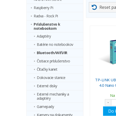
Reset p
Raspberry Pi
Radxa - Rock Pi
Príslušenstvo k
notebookom
Adaptéry
Batérie no notebookov
Bluetooth/Wifi/IR
Čistiace príslušenstvo
Čítačky kariet
Dokovacie stanice
TP-LINK UB4
4.0 Nano 
Externé disky
Externé mechaniky a
Na 
adaptéry
-
Gamepady
Do 
Kamery na dokumenty