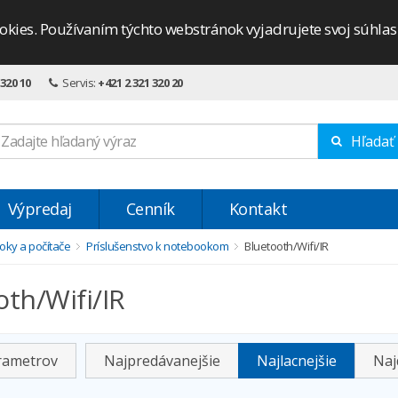
okies. Používaním týchto webstránok vyjadrujete svoj súhla
 320 10
Servis:
+421 2 321 320 20
Hľadať
Výpredaj
Cenník
Kontakt
ky a počítače
Príslušenstvo k notebookom
Bluetooth/Wifi/IR
oth/Wifi/IR
arametrov
Najpredávanejšie
Najlacnejšie
Naj