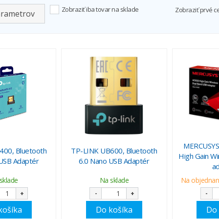
Zobraziť iba tovar na sklade
Zobraziť prvé c
arametrov
MERCUSYS
00, Bluetooth
TP-LINK UB600, Bluetooth
High Gain Wi
USB Adaptér
6.0 Nano USB Adaptér
a
sklade
Na sklade
Na objednani
+
-
+
-
košíka
Do košíka
Do 