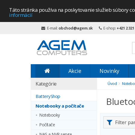
Táto stránka používa na poskytovanie služieb súbory co
informácií
E-mail:
obchod@agem.sk
E-shop:
+421 2 321
Akcie
Novinky
Kategórie
Úvod
Noteboo
BatteryShop
Blueto
Notebooky a počítače
Notebooky
Filter p
Počítače
NAS a NVR servre