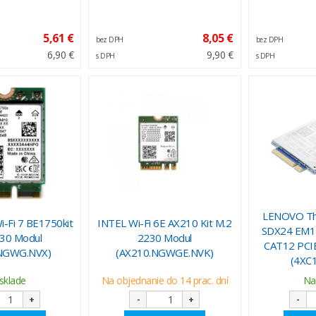
5,61 €
8,05 €
bez DPH
bez DPH
6,90 €
9,90 €
s DPH
s DPH
LENOVO Th
Wi-Fi 7 BE1750kit
INTEL Wi-Fi 6E AX210 Kit M.2
SDX24 EM1
30 Modul
2230 Modul
CAT12 PCI
NGWG.NVX)
(AX210.NGWGE.NVK)
(4XC
sklade
Na objednanie do 14 prac. dní
Na
+
-
+
-