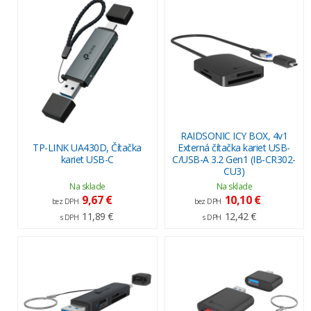
RAIDSONIC ICY BOX, 4v1
TP-LINK UA430D, Čítačka
Externá čítačka kariet USB-
kariet USB-C
C/USB-A 3.2 Gen1 (IB-CR302-
CU3)
Na sklade
Na sklade
9,67 €
10,10 €
bez DPH
bez DPH
11,89 €
12,42 €
s DPH
s DPH