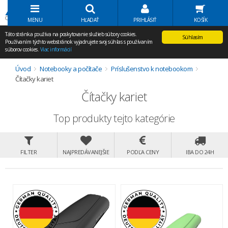
Volať Agem
MENU
HĽADAŤ
PRIHLÁSIŤ
KOŠÍK
Táto stránka používa na poskytovanie služieb súbory cookies.
Súhlasím
Používaním týchto webstránok vyjadrujete svoj súhlas s používaním
súborov cookies.
Viac informácií
Úvod
Notebooky a počítače
Príslušenstvo k notebookom
Čítačky kariet
Čítačky kariet
Top produkty tejto kategórie
FILTER
NAJPREDÁVANEJŠIE
PODĽA CENY
IBA DO 24H