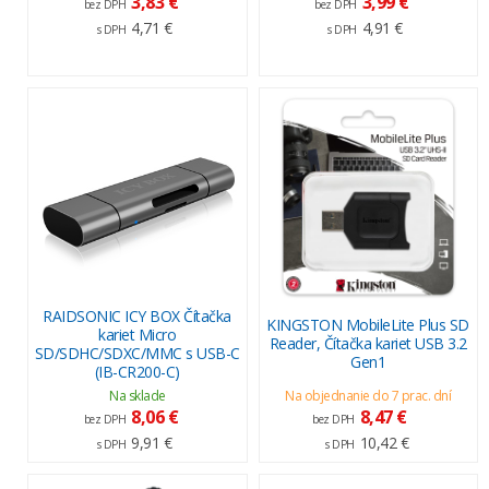
3,83 €
3,99 €
bez DPH
bez DPH
4,71 €
4,91 €
s DPH
s DPH
RAIDSONIC ICY BOX Čítačka
KINGSTON MobileLite Plus SD
kariet Micro
Reader, Čítačka kariet USB 3.2
SD/SDHC/SDXC/MMC s USB-C
Gen1
(IB-CR200-C)
Na sklade
Na objednanie do 7 prac. dní
8,06 €
8,47 €
bez DPH
bez DPH
9,91 €
10,42 €
s DPH
s DPH