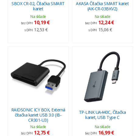
SBOX CR-02, Čítačka SMART
AKASA Čítačka SMART kariet
kariet
(AK-CR-03BKV2)
Na sklade
Na sklade
10,19 €
12,24 €
bez DPH
bez DPH
12,53 €
15,06 €
s DPH
s DPH
RAIDSONIC ICY BOX, Externá
TP-LINK UA440C, Čítačka
čítačka kariet USB 3.0 (IB-
kariet, USB Type C
CR301-U3)
Na sklade
Na sklade
12,75 €
16,99 €
bez DPH
bez DPH