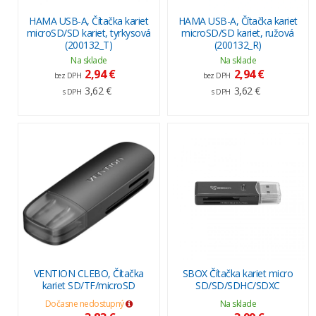
HAMA USB-A, Čítačka kariet
HAMA USB-A, Čítačka kariet
microSD/SD kariet, tyrkysová
microSD/SD kariet, ružová
(200132_T)
(200132_R)
Na sklade
Na sklade
2,94 €
2,94 €
bez DPH
bez DPH
3,62 €
3,62 €
s DPH
s DPH
VENTION CLEBO, Čítačka
SBOX Čítačka kariet micro
kariet SD/TF/microSD
SD/SD/SDHC/SDXC
Dočasne nedostupný
Na sklade