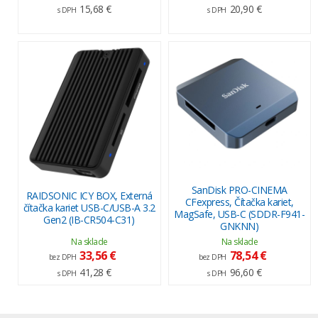
15,68 €
20,90 €
s DPH
s DPH
SanDisk PRO-CINEMA
RAIDSONIC ICY BOX, Externá
CFexpress, Čítačka kariet,
čítačka kariet USB-C/USB-A 3.2
MagSafe, USB-C (SDDR-F941-
Gen2 (IB-CR504-C31)
GNKNN)
Na sklade
Na sklade
33,56 €
78,54 €
bez DPH
bez DPH
41,28 €
96,60 €
s DPH
s DPH