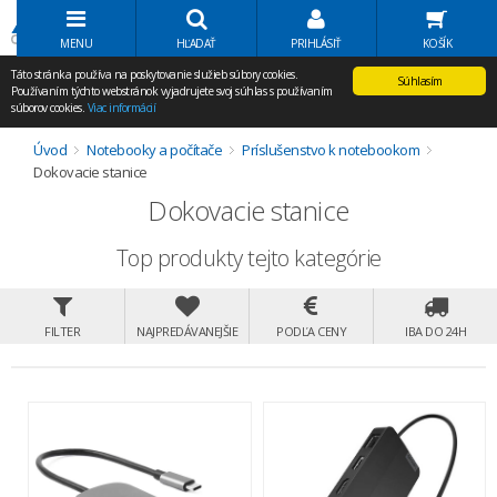
Volať Agem
MENU
HĽADAŤ
PRIHLÁSIŤ
KOŠÍK
Táto stránka používa na poskytovanie služieb súbory cookies.
Súhlasím
Používaním týchto webstránok vyjadrujete svoj súhlas s používaním
súborov cookies.
Viac informácií
Úvod
Notebooky a počítače
Príslušenstvo k notebookom
Dokovacie stanice
Dokovacie stanice
Top produkty tejto kategórie
FILTER
NAJPREDÁVANEJŠIE
PODĽA CENY
IBA DO 24H