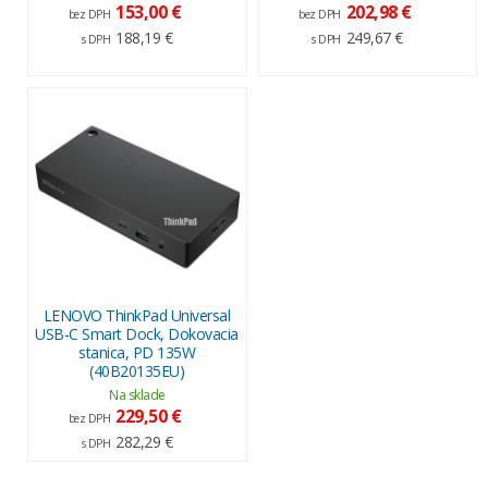
153,00 €
202,98 €
bez DPH
bez DPH
188,19 €
249,67 €
s DPH
s DPH
LENOVO ThinkPad Universal
USB-C Smart Dock, Dokovacia
stanica, PD 135W
(40B20135EU)
Na sklade
229,50 €
bez DPH
282,29 €
s DPH