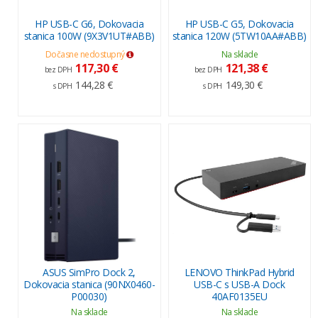
HP USB-C G6, Dokovacia
HP USB-C G5, Dokovacia
stanica 100W (9X3V1UT#ABB)
stanica 120W (5TW10AA#ABB)
Dočasne nedostupný
Na sklade
117,30 €
121,38 €
bez DPH
bez DPH
144,28 €
149,30 €
s DPH
s DPH
ASUS SimPro Dock 2,
LENOVO ThinkPad Hybrid
Dokovacia stanica (90NX0460-
USB-C s USB-A Dock
P00030)
40AF0135EU
Na sklade
Na sklade