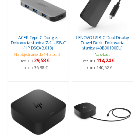
ACER Type-C Dongle,
LENOVO USB-C Dual Display
Dokovacia stanica 7v1, USB-C
Travel Dock, Dokovacia
(HP.DSCAB.018)
stanica (40B90100EU)
Na objednanie do 14 prac. dní
Na sklade
29,58 €
114,24 €
bez DPH
bez DPH
36,38 €
140,52 €
s DPH
s DPH