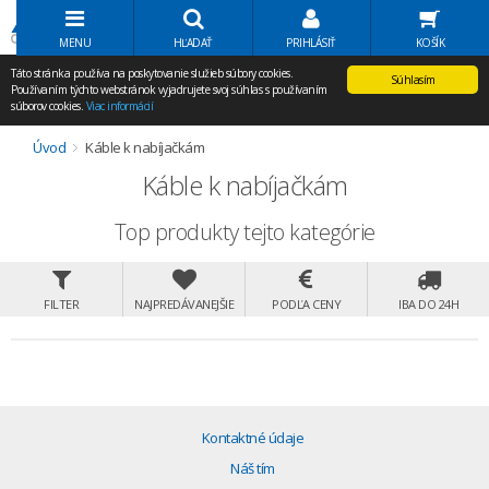
Volať Agem
MENU
HĽADAŤ
PRIHLÁSIŤ
KOŠÍK
Táto stránka používa na poskytovanie služieb súbory cookies.
Súhlasím
Používaním týchto webstránok vyjadrujete svoj súhlas s používaním
súborov cookies.
Viac informácií
Úvod
Káble k nabíjačkám
Káble k nabíjačkám
Top produkty tejto kategórie
FILTER
NAJPREDÁVANEJŠIE
PODĽA CENY
IBA DO 24H
Kontaktné údaje
Náš tím