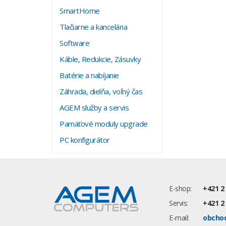
SmartHome
Tlačiarne a kancelária
Software
Káble, Redukcie, Zásuvky
Batérie a nabíjanie
Záhrada, dielňa, voľný čas
AGEM služby a servis
Pamäťové moduly upgrade
PC konfigurátor
E-shop:
+421 2
Servis:
+421 2
E-mail:
obcho