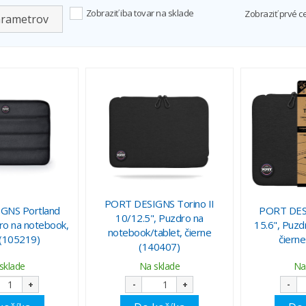
Zobraziť iba tovar na sklade
Zobraziť prvé c
arametrov
PORT DESIGNS Torino II
GNS Portland
PORT DESI
10/12.5", Puzdro na
ro na notebook,
15.6", Puzd
notebook/tablet, čierne
 (105219)
čiern
(140407)
sklade
Na sklade
Na
+
-
+
-