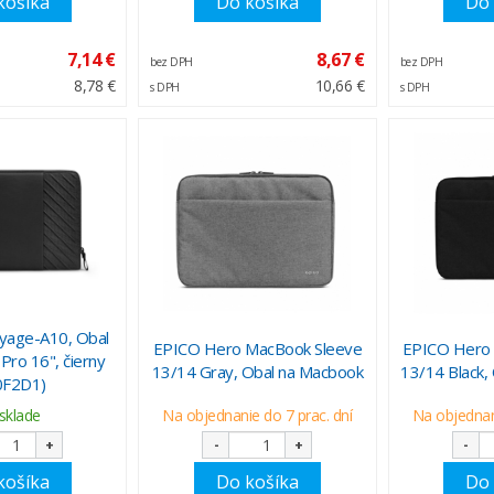
košíka
Do košíka
Do 
7,14 €
8,67 €
bez DPH
bez DPH
8,78 €
10,66 €
s DPH
s DPH
age-A10, Obal
EPICO Hero MacBook Sleeve
EPICO Hero
Pro 16", čierny
13/14 Gray, Obal na Macbook
13/14 Black,
0F2D1)
sklade
Na objednanie do 7 prac. dní
Na objednani
+
-
+
-
košíka
Do košíka
Do 