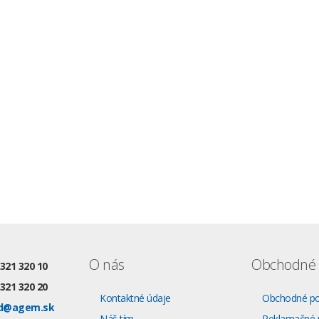
O nás
Obchodné 
 321 320 10
 321 320 20
Kontaktné údaje
Obchodné p
d@agem.sk
Náš tím
Reklamačné 