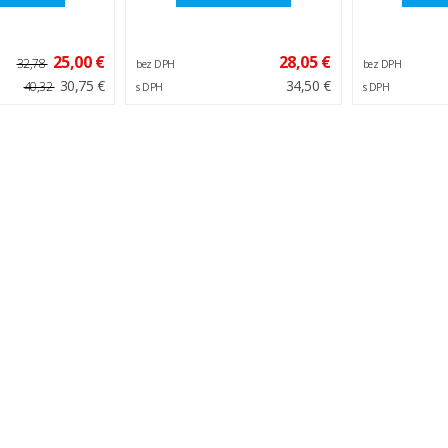
25,00 €
28,05 €
32,78
bez DPH
bez DPH
30,75 €
34,50 €
40,32
s DPH
s DPH