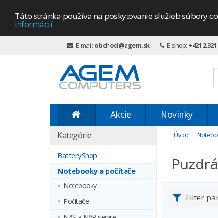
Táto stránka používa na poskytovanie služieb súbory co
informácií
E-mail:
obchod@agem.sk
E-shop:
+421 2 321
Akcie
Novinky
Kategórie
Úvod
Noteboo
BatteryShop
Puzdrá
Notebooky a počítače
Notebooky
Filter p
Počítače
NAS a NVR servre