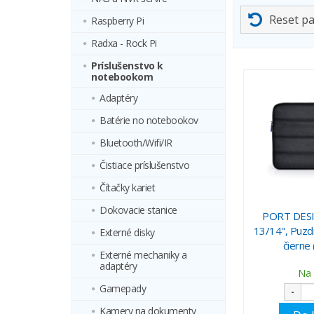
Reset p
Raspberry Pi
Radxa - Rock Pi
Príslušenstvo k
notebookom
Adaptéry
Batérie no notebookov
Bluetooth/Wifi/IR
Čistiace príslušenstvo
Čítačky kariet
Dokovacie stanice
PORT DESI
13/14", Puzd
Externé disky
čierne
Externé mechaniky a
adaptéry
Na 
Gamepady
-
Kamery na dokumenty