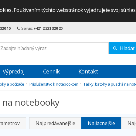
okies. Používaním týchto webstránok vyjadrujete svoj súhla
 320 10
Servis:
+421 2 321 320 20
Hľadať
Výpredaj
Cenník
Kontakt
ky a počítače
Príslušenstvo k notebookom
Tašky, batohy a puzdrá na no
 na notebooky
arametrov
Najpredávanejšie
Najlacnejšie
Naj