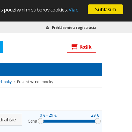
Súhlasím
s s používaním súborov cookies.
Viac
Prihlásenie a registrácia
Košík
tebooky
Puzdrá na notebooky
0 €
- 29 €
29 €
drahšie
Cena