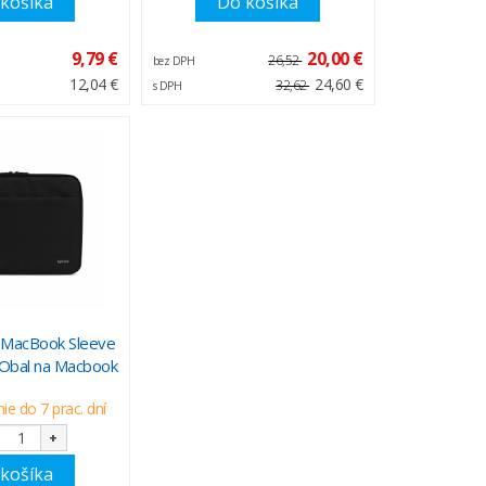
košíka
Do košíka
9,79 €
20,00 €
26,52
bez DPH
12,04 €
24,60 €
32,62
s DPH
 MacBook Sleeve
 Obal na Macbook
e do 7 prac. dní
+
košíka