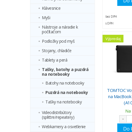
Do 
Klávesnice
bez DPH
Myši
s DPH
Nástroje a náradie k
počítačom
Výpredaj
Podložky pod myš
Stojany, chladiče
Tablety a perá
Tašky, batohy a puzdrá
na notebooky
Batohy na notebooky
TOMTOC Voy
Puzdrá na notebooky
na MacBook 
Tašky na notebooky
(A1
Na 
Videodistribútory
(splittre/repeatery)
-
Webkamery a osvetlenie
Do 