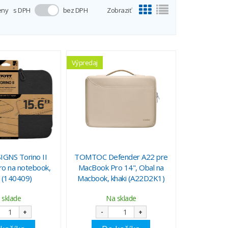
eny
s DPH
bez DPH
Zobraziť
Výpredaj
GNS Torino II
TOMTOC Defender A22 pre
ro na notebook,
MacBook Pro 14", Obal na
e (140409)
Macbook, khaki (A22D2K1)
 sklade
Na sklade
+
-
+