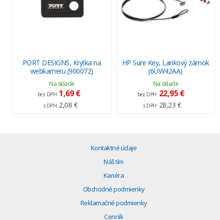
PORT DESIGNS, Krytka na
HP Sure Key, Lankový zámok
webkameru (900072)
(6UW42AA)
Na sklade
Na sklade
1,69 €
22,95 €
bez DPH
bez DPH
2,08 €
28,23 €
s DPH
s DPH
Kontaktné údaje
Náš tím
Kariéra
Obchodné podmienky
Reklamačné podmienky
Cenník