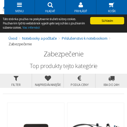
Volať Agem
MENU
HĽADAŤ
PRIHLÁSIŤ
KOŠÍK
Táto stránka používa na poskytovanie služieb súbory cookies.
Súhlasím
Používaním týchto webstránok vyjadrujete svoj súhlas s používaním
súborov cookies.
Viac informácií
Úvod
Notebooky a počítače
Príslušenstvo k notebookom
Zabezpečenie
Zabezpečenie
Top produkty tejto kategórie
FILTER
NAJPREDÁVANEJŠIE
PODĽA CENY
IBA DO 24H