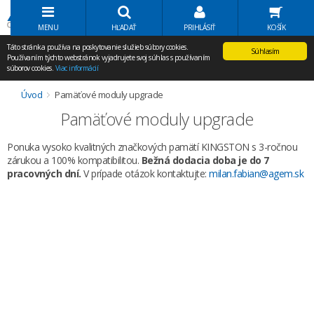
Volať Agem
MENU
HĽADAŤ
PRIHLÁSIŤ
KOŠÍK
Táto stránka používa na poskytovanie služieb súbory cookies.
Súhlasím
Používaním týchto webstránok vyjadrujete svoj súhlas s používaním
súborov cookies.
Viac informácií
Úvod
Pamäťové moduly upgrade
Pamäťové moduly upgrade
Ponuka vysoko kvalitných značkových pamätí KINGSTON s 3-ročnou
zárukou a 100% kompatibilitou.
Bežná dodacia doba je do 7
pracovných dní.
V prípade otázok kontaktujte:
milan.fabian@agem.sk