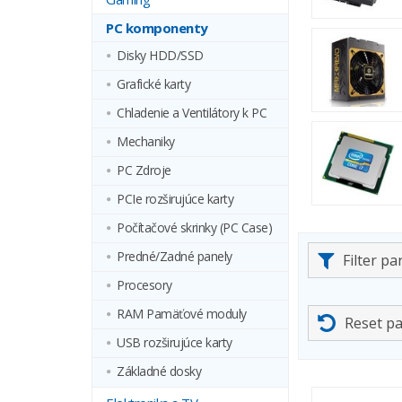
PC komponenty
Disky HDD/SSD
Grafické karty
Chladenie a Ventilátory k PC
Mechaniky
PC Zdroje
PCIe rozširujúce karty
Počítačové skrinky (PC Case)
Predné/Zadné panely
Filter p
Procesory
RAM Pamäťové moduly
Reset p
USB rozširujúce karty
Základné dosky