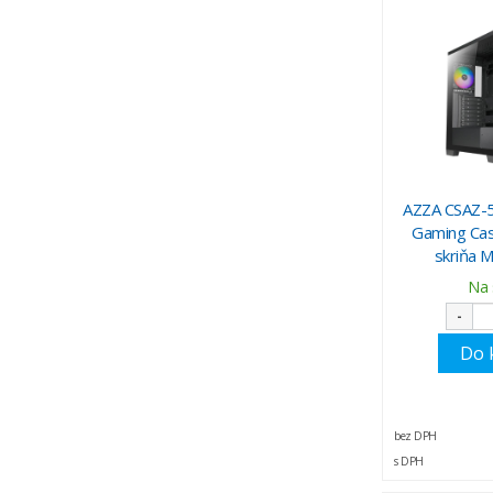
AZZA CSAZ-5
Gaming Cas
skriňa 
Na 
-
Do 
bez DPH
s DPH