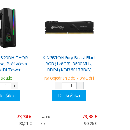
Z 320DH THOR
KINGSTON Fury Beast Black
se, Počítačová
8GB (1x8GB), 3600MHz,
 MIDI Tower
DDR4 (KF436C17BB/8)
 sklade
Na objednanie do 7 prac. dní
+
-
+
košíka
Do košíka
73,34 €
73,38 €
bez DPH
90,21 €
90,26 €
s DPH