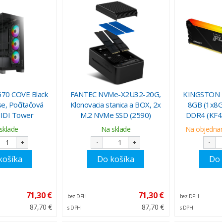
70 COVE Black
FANTEC NVMe-X2U32-20G,
KINGSTON F
e, Počítačová
Klonovacia stanica a BOX, 2x
8GB (1x8G
MIDI Tower
M.2 NVMe SSD (2590)
DDR4 (KF4
sklade
Na sklade
Na objednani
+
-
+
-
košíka
Do košíka
Do 
71,30 €
71,30 €
bez DPH
bez DPH
87,70 €
87,70 €
s DPH
s DPH