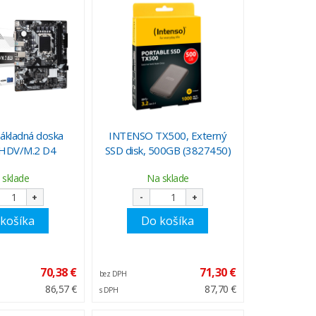
ákladná doska
INTENSO TX500, Externý
HDV/M.2 D4
SSD disk, 500GB (3827450)
 sklade
Na sklade
+
-
+
košíka
Do košíka
70,38 €
71,30 €
bez DPH
86,57 €
87,70 €
s DPH