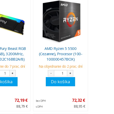
ury Beast RGB
AMD Ryzen 5 5500
B), 3200MHz,
(Cezanne), Procesor (100-
32C16BB2A/8)
100000457BOX)
e do 7 prac. dní
Na objednanie do 2 prac. dní
+
-
+
košíka
Do košíka
72,19 €
72,32 €
bez DPH
88,79 €
88,95 €
s DPH