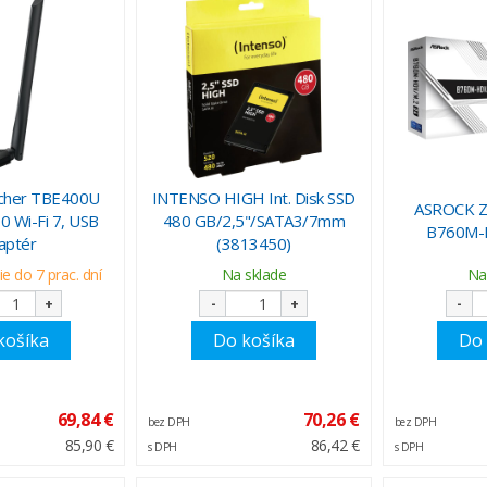
cher TBE400U
INTENSO HIGH Int. Disk SSD
ASROCK Z
0 Wi-Fi 7, USB
480 GB/2,5"/SATA3/7mm
B760M-
aptér
(3813450)
e do 7 prac. dní
Na sklade
Na
+
-
+
-
košíka
Do košíka
Do 
69,84 €
70,26 €
bez DPH
bez DPH
85,90 €
86,42 €
s DPH
s DPH