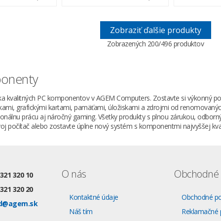
Zobraziť ďalšie produkty
Zobrazených
200
/496 produktov
onenty
a kvalitných PC komponentov v AGEM Computers. Zostavte si výkonný počí
kami, grafickými kartami, pamäťami, úložiskami a zdrojmi od renomova
sionálnu prácu aj náročný gaming. Všetky produkty s plnou zárukou, odbor
oj počítač alebo zostavte úplne nový systém s komponentmi najvyššej kval
O nás
Obchodné 
 321 320 10
 321 320 20
Kontaktné údaje
Obchodné p
d@agem.sk
Náš tím
Reklamačné 