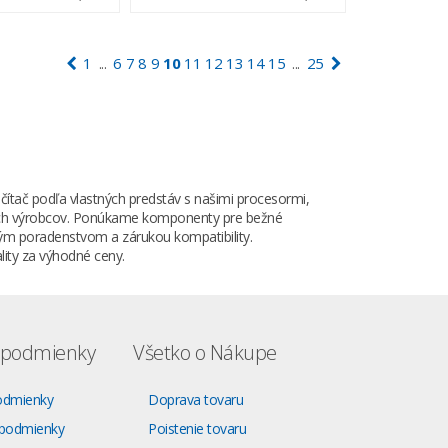
1
6
7
8
9
10
11
12
13
14
15
25
...
...
tač podľa vlastných predstáv s našimi procesormi,
ných výrobcov. Ponúkame komponenty pre bežné
ným poradenstvom a zárukou kompatibility.
ity za výhodné ceny.
podmienky
Všetko o Nákupe
odmienky
Doprava tovaru
podmienky
Poistenie tovaru