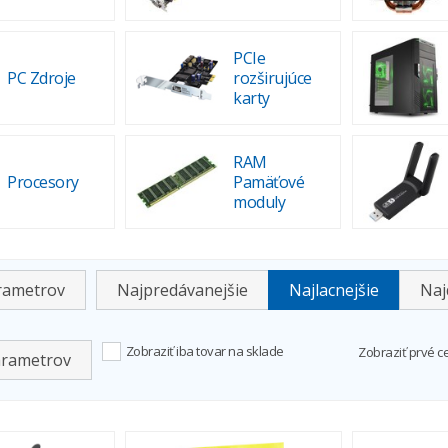
PCIe
PC Zdroje
rozširujúce
karty
RAM
Procesory
Pamäťové
moduly
arametrov
Najpredávanejšie
Najlacnejšie
Naj
Zobraziť iba tovar na sklade
Zobraziť prvé c
arametrov