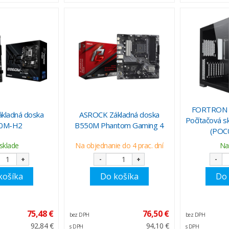
FORTRON 
kladná doska
ASROCK Základná doska
Počítačová s
0M-H2
B550M Phantom Gaming 4
(POC
sklade
Na objednanie do 4 prac. dní
Na
+
-
+
-
košíka
Do košíka
Do 
75,48 €
76,50 €
bez DPH
bez DPH
92,84 €
94,10 €
s DPH
s DPH