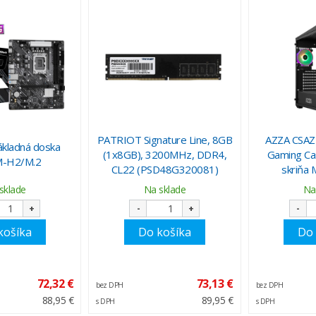
PATRIOT Signature Line, 8GB
AZZA CSA
kladná doska
(1x8GB), 3200MHz, DDR4,
Gaming Ca
-H2/M.2
CL22 (PSD48G320081)
skriňa
sklade
Na sklade
Na
+
-
+
-
košíka
Do košíka
Do 
72,32 €
73,13 €
bez DPH
bez DPH
88,95 €
89,95 €
s DPH
s DPH