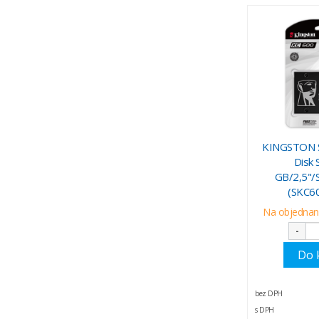
KINGSTON S
Disk 
GB/2,5"
(SKC6
Na objednani
-
Do 
bez DPH
s DPH