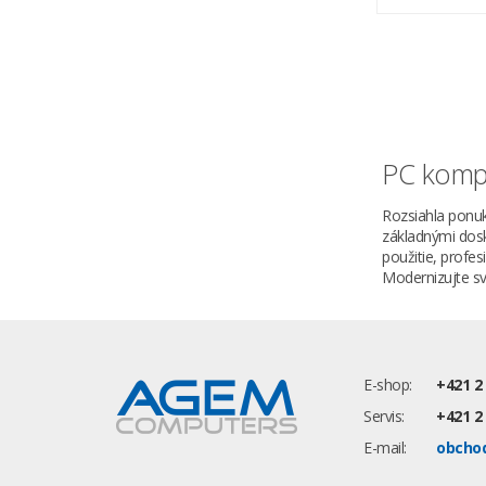
PC komp
Rozsiahla ponuk
základnými dos
použitie, profe
Modernizujte sv
E-shop:
+421 2
Servis:
+421 2
E-mail:
obcho