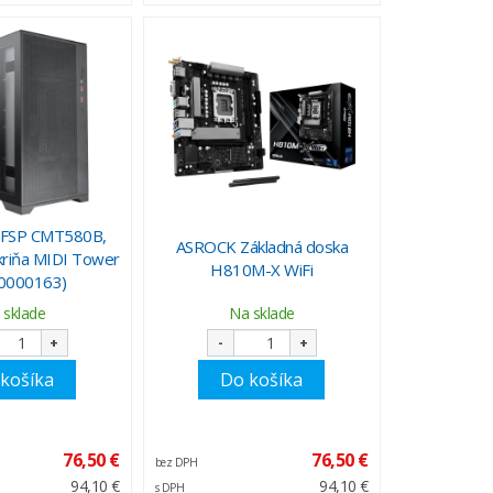
FSP CMT580B,
ASROCK Základná doska
kriňa MIDI Tower
H810M-X WiFi
0000163)
 sklade
Na sklade
+
-
+
košíka
Do košíka
76,50 €
76,50 €
bez DPH
94,10 €
94,10 €
s DPH