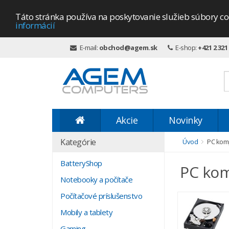
Táto stránka používa na poskytovanie služieb súbory co
informácií
E-mail:
obchod@agem.sk
E-shop:
+421 2 321
Akcie
Novinky
Kategórie
Úvod
PC kom
BatteryShop
PC ko
Notebooky a počítače
Počítačové príslušenstvo
Mobily a tablety
Gaming