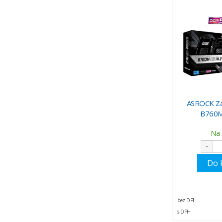
ASROCK Zá
B760M
Na 
-
Do 
bez DPH
s DPH