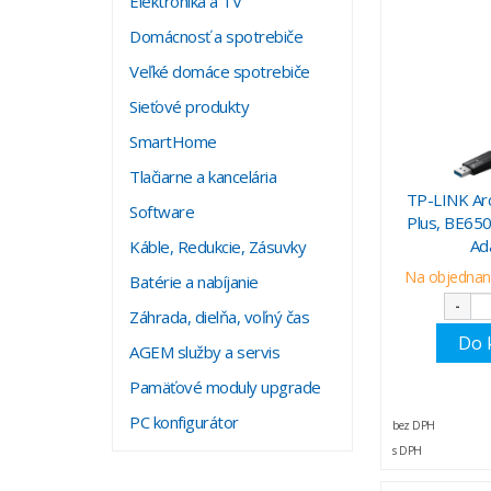
Elektronika a TV
Domácnosť a spotrebiče
Veľké domáce spotrebiče
Sieťové produkty
SmartHome
Tlačiarne a kancelária
TP-LINK Ar
Software
Plus, BE650
Ad
Káble, Redukcie, Zásuvky
Na objednani
Batérie a nabíjanie
-
Záhrada, dielňa, voľný čas
Do 
AGEM služby a servis
Pamäťové moduly upgrade
PC konfigurátor
bez DPH
s DPH