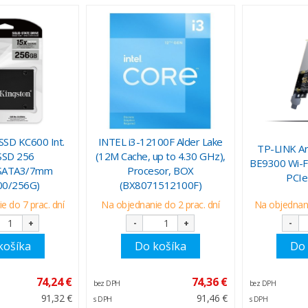
SD KC600 Int.
INTEL i3-12100F Alder Lake
TP-LINK A
SSD 256
(12M Cache, up to 4.30 GHz),
BE9300 Wi-Fi
/SATA3/7mm
Procesor, BOX
PCIe
00/256G)
(BX8071512100F)
e do 7 prac. dní
Na objednanie do 2 prac. dní
Na objednani
+
-
+
-
košíka
Do košíka
Do 
74,24 €
74,36 €
bez DPH
bez DPH
91,32 €
91,46 €
s DPH
s DPH