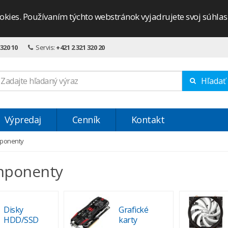
okies. Používaním týchto webstránok vyjadrujete svoj súhla
 320 10
Servis:
+421 2 321 320 20
Hľadať
Výpredaj
Cenník
Kontakt
ponenty
mponenty
Disky
Grafické
HDD/SSD
karty