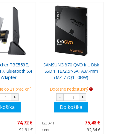
rcher TBE553E,
SAMSUNG 870 QVO Int. Disk
 7, Bluetooth 5.4
SSD 1 TB/2,5"/SATA3/7mm
 Adaptér
(MZ-77Q1T0BW)
e do 21 prac. dní
Dočasne nedostupný
+
-
+
košíka
Do košíka
74,72 €
75,48 €
bez DPH
91,91 €
92,84 €
s DPH