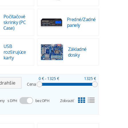
Počítačové
Predné/Zadné
skrinky (PC
panely
Case)
USB
Základné
rozširujúce
dosky
karty
0 €
- 1325 €
1325 €
drahšie
Cena
eny
s DPH
bez DPH
Zobraziť