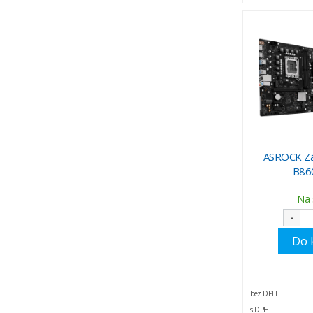
ASROCK Zá
B86
Na 
-
Do 
bez DPH
s DPH