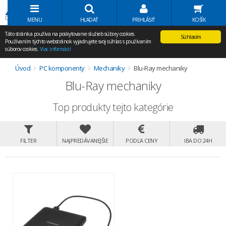
Volať Agem
MENU
HĽADAŤ
PRIHLÁSIŤ
KOŠÍK
Táto stránka používa na poskytovanie služieb súbory cookies.
Súhlasím
Používaním týchto webstránok vyjadrujete svoj súhlas s používaním
súborov cookies.
Viac informácií
Úvod
PC komponenty
Mechaniky
Blu-Ray mechaniky
Blu-Ray mechaniky
Top produkty tejto kategórie
FILTER
NAJPREDÁVANEJŠIE
PODĽA CENY
IBA DO 24H