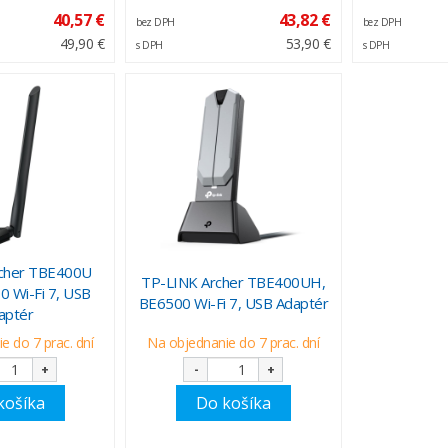
40,57 €
43,82 €
bez DPH
bez DPH
49,90 €
53,90 €
s DPH
s DPH
cher TBE400U
TP-LINK Archer TBE400UH,
0 Wi-Fi 7, USB
BE6500 Wi-Fi 7, USB Adaptér
aptér
e do 7 prac. dní
Na objednanie do 7 prac. dní
+
-
+
košíka
Do košíka