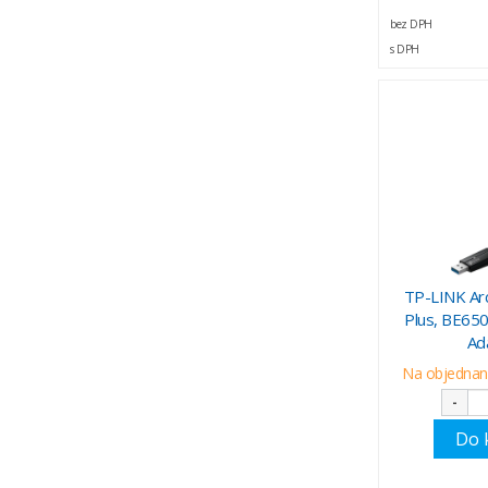
bez DPH
s DPH
TP-LINK Ar
Plus, BE650
Ad
Na objednani
-
Do 