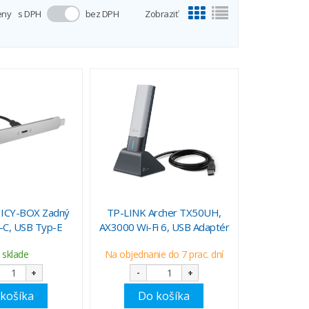
eny
s DPH
bez DPH
Zobraziť
ICY-BOX Zadný
TP-LINK Archer TX50UH,
-C, USB Typ-E
AX3000 Wi-Fi 6, USB Adaptér
 sklade
Na objednanie do 7 prac. dní
+
-
+
košíka
Do košíka