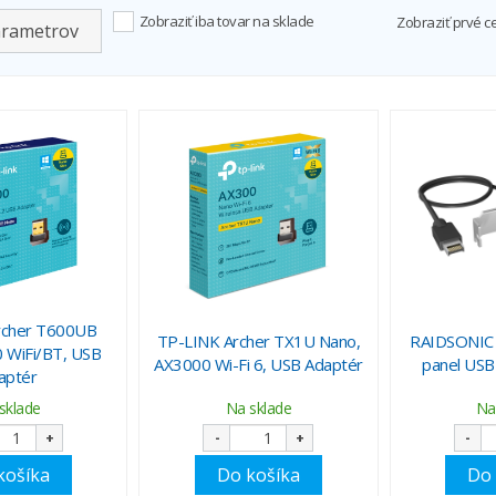
Zobraziť iba tovar na sklade
Zobraziť prvé c
arametrov
rcher T600UB
TP-LINK Archer TX1U Nano,
RAIDSONIC 
 WiFi/BT, USB
AX3000 Wi-Fi 6, USB Adaptér
panel USB
aptér
sklade
Na sklade
Na
+
-
+
-
košíka
Do košíka
Do 