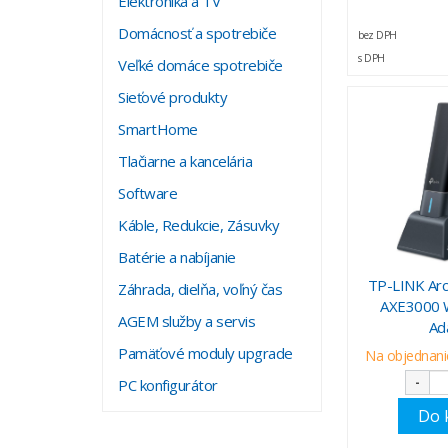
Elektronika a TV
Domácnosť a spotrebiče
bez DPH
s DPH
Veľké domáce spotrebiče
Sieťové produkty
SmartHome
Tlačiarne a kancelária
Software
Káble, Redukcie, Zásuvky
Batérie a nabíjanie
TP-LINK Ar
Záhrada, dielňa, voľný čas
AXE3000 W
AGEM služby a servis
Ad
Pamäťové moduly upgrade
Na objednanie
-
PC konfigurátor
Do 