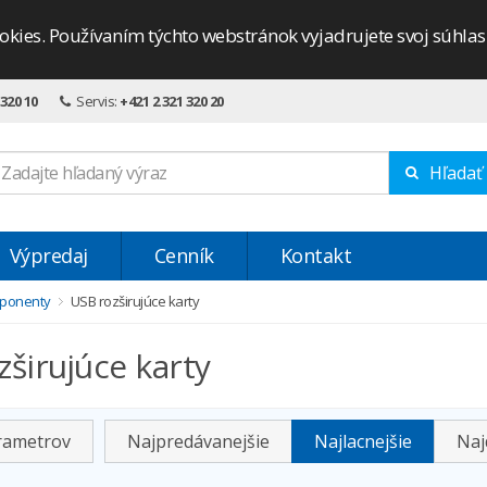
okies. Používaním týchto webstránok vyjadrujete svoj súhla
 320 10
Servis:
+421 2 321 320 20
Hľadať
Výpredaj
Cenník
Kontakt
ponenty
USB rozširujúce karty
zširujúce karty
arametrov
Najpredávanejšie
Najlacnejšie
Naj