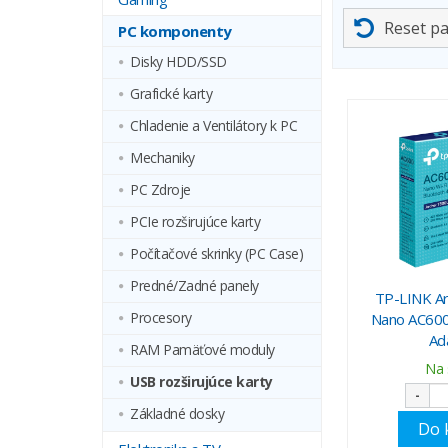
Reset p
PC komponenty
Disky HDD/SSD
Grafické karty
Chladenie a Ventilátory k PC
Mechaniky
PC Zdroje
PCIe rozširujúce karty
Počítačové skrinky (PC Case)
Predné/Zadné panely
TP-LINK A
Procesory
Nano AC600
Ad
RAM Pamäťové moduly
Na 
USB rozširujúce karty
-
Základné dosky
Do 