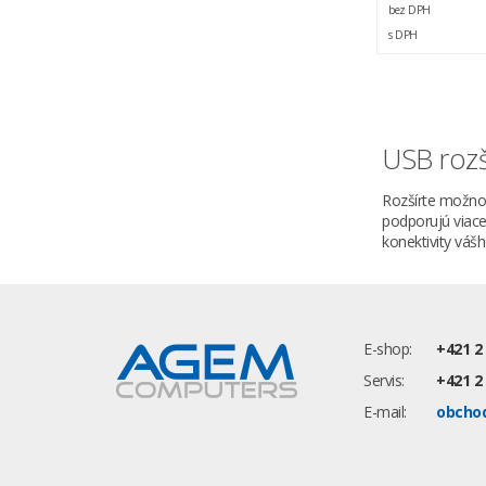
bez DPH
s DPH
USB rozš
Rozšírte možnos
podporujú viacer
konektivity váš
E-shop:
+421 2
Servis:
+421 2
E-mail:
obcho