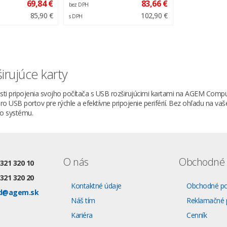
69,84 €
83,66 €
bez DPH
85,90 €
102,90 €
s DPH
irujúce karty
ti pripojenia svojho počítača s USB rozširujúcimi kartami na AGEM Comp
o USB portov pre rýchle a efektívne pripojenie periférií. Bez ohľadu na vaš
ho systému.
O nás
Obchodné 
 321 320 10
 321 320 20
Kontaktné údaje
Obchodné p
d@agem.sk
Náš tím
Reklamačné 
Kariéra
Cenník