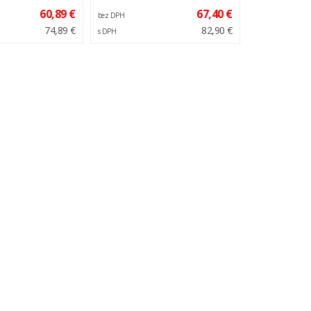
60,89 €
67,40 €
bez DPH
74,89 €
82,90 €
s DPH