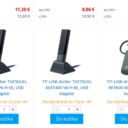
11,30 €
8,86 €
bez DPH
bez DPH
13,90 €
10,90 €
s DPH
s DPH
cher TXE50UH,
TP-LINK Archer TXE70UH,
TP-LINK A
i-Fi 6E, USB
AXE5400 Wi-Fi 6E, USB
BE3600 Wi-
aptér
Adaptér
A
 do 21 prac. dní
Na objednanie do 7 prac. dní
Na objednani
+
-
+
-
košíka
Do košíka
Do 