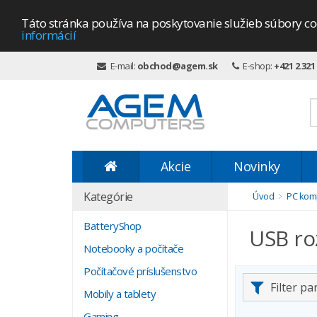
Táto stránka používa na poskytovanie služieb súbory co
informácií
E-mail:
obchod@agem.sk
E-shop:
+421 2 321
Akcie
Novinky
Kategórie
Úvod
PC kom
BatteryShop
USB ro
Notebooky a počítače
Počítačové príslušenstvo
Filter p
Mobily a tablety
Gaming