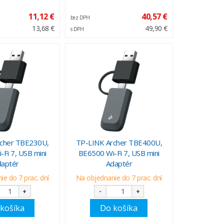
11,12 €
40,57 €
bez DPH
13,68 €
49,90 €
s DPH
rcher TBE230U,
TP-LINK Archer TBE400U,
Fi 7, USB mini
BE6500 Wi-Fi 7, USB mini
daptér
Adaptér
e do 7 prac. dní
Na objednanie do 7 prac. dní
+
-
+
košíka
Do košíka