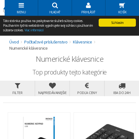
Volať Agem
MENU
HĽADAŤ
PRIHLÁSIŤ
KOŠÍK
Táto stránka používa na poskytovanie služieb súbory cookies.
Súhlasím
Používaním týchto webstránok vyjadrujete svoj súhlas s používaním
súborov cookies.
Viac informácií
Úvod
Počítačové príslušenstvo
Klávesnice
Numerické klávesnice
Numerické klávesnice
Top produkty tejto kategórie
FILTER
NAJPREDÁVANEJŠIE
PODĽA CENY
IBA DO 24H