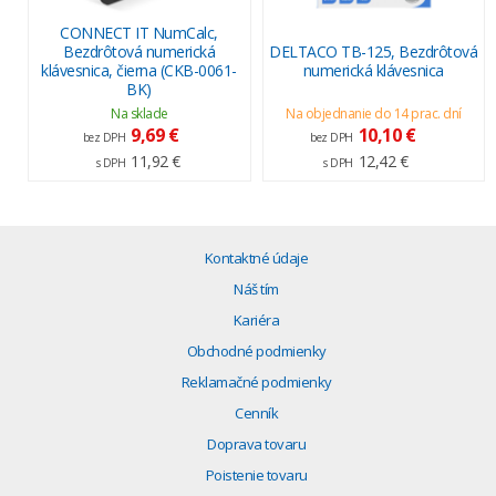
CONNECT IT NumCalc,
Bezdrôtová numerická
DELTACO TB-125, Bezdrôtová
klávesnica, čierna (CKB-0061-
numerická klávesnica
BK)
Na sklade
Na objednanie do 14 prac. dní
9,69 €
10,10 €
bez DPH
bez DPH
11,92 €
12,42 €
s DPH
s DPH
Kontaktné údaje
Náš tím
Kariéra
Obchodné podmienky
Reklamačné podmienky
Cenník
Doprava tovaru
Poistenie tovaru