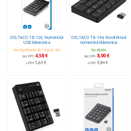
DELTACO TB-120, Numerická
DELTACO TB-144, Bezdrôtová
USB klávesnica
numerická klávesnica
Na objednanie do 14 prac. dní
Na sklade
4,58 €
8,00 €
bez DPH
bez DPH
5,63 €
9,84 €
s DPH
s DPH