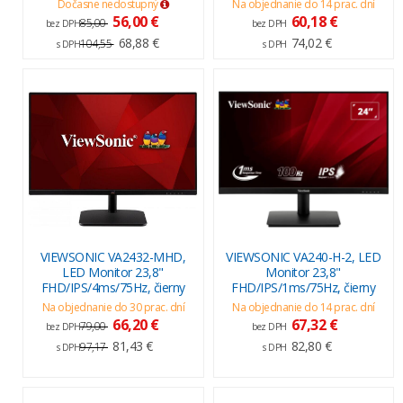
Dočasne nedostupný
Na objednanie do 14 prac. dní
56,00 €
60,18 €
85,00
bez DPH
bez DPH
68,88 €
74,02 €
104,55
s DPH
s DPH
VIEWSONIC VA2432-MHD,
VIEWSONIC VA240-H-2, LED
LED Monitor 23,8"
Monitor 23,8"
FHD/IPS/4ms/75Hz, čierny
FHD/IPS/1ms/75Hz, čierny
Na objednanie do 30 prac. dní
Na objednanie do 14 prac. dní
66,20 €
67,32 €
79,00
bez DPH
bez DPH
81,43 €
82,80 €
97,17
s DPH
s DPH