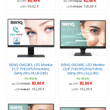
80,99 €
82,00 €
158,00
bez DPH
bez DPH
99,62 €
100,86 €
194,34
s DPH
s DPH
BENQ GW2283, LED Monitor
BENQ GW2490, LED Monitor
21,5" FHD/IPS/5ms/60Hz,
23,8" FHD/IPS/5ms/100Hz,
čierny (9H.LHLLB.QBE)
čierny (9H.LLSLJ.LBE)
Na sklade
Na sklade
83,00 €
83,00 €
119,00
bez DPH
bez DPH
102,09 €
102,09 €
146,37
s DPH
s DPH