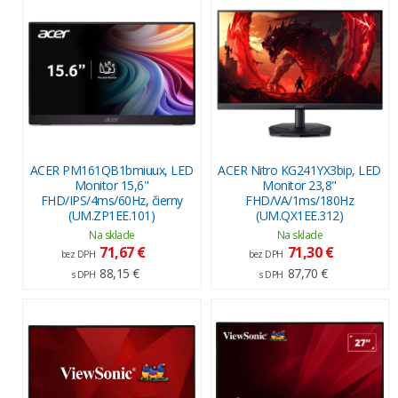
ACER PM161QB1bmiuux, LED
ACER Nitro KG241YX3bip, LED
Monitor 15,6"
Monitor 23,8"
FHD/IPS/4ms/60Hz, čierny
FHD/VA/1ms/180Hz
(UM.ZP1EE.101)
(UM.QX1EE.312)
Na sklade
Na sklade
71,67 €
71,30 €
bez DPH
bez DPH
88,15 €
87,70 €
s DPH
s DPH