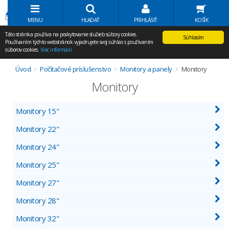
Volať Agem
MENU
HĽADAŤ
PRIHLÁSIŤ
KOŠÍK
Táto stránka používa na poskytovanie služieb súbory cookies.
Súhlasím
Používaním týchto webstránok vyjadrujete svoj súhlas s používaním
súborov cookies.
Viac informácií
Úvod
Počítačové príslušenstvo
Monitory a panely
Monitory
Monitory
Monitory 15"
Monitory 22"
Monitory 24"
Monitory 25"
Monitory 27"
Monitory 28"
Monitory 32"