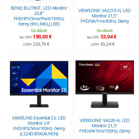
BENQ BL2790T, LED Monitor
VIEWSONIC VA2215-H, LED
23,8"
Monitor 21,5"
FHD/IPS/5ms/Pivot/100Hz,
FHD/VA/1ms/60Hz, čierny
čierny (9H.LMGLJ.LBE)
Na sklade
Na sklade
190,00 €
53,04 €
bez DPH
bez DPH
233,70 €
65,24 €
s DPH
s DPH
SAMSUNG Essential S3, LED
VIEWSONIC VA220-H, LED
Monitor 24"
Monitor 21,5"
FHD/IPS/5ms/100Hz, čierny
FHD/VA/1ms/100Hz, čierny
(LS24D300GAUXEN)