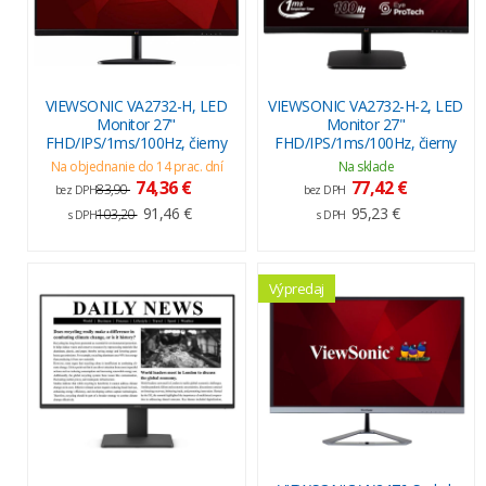
VIEWSONIC VA2732-H, LED
VIEWSONIC VA2732-H-2, LED
Monitor 27"
Monitor 27"
FHD/IPS/1ms/100Hz, čierny
FHD/IPS/1ms/100Hz, čierny
Na objednanie do 14 prac. dní
Na sklade
74,36 €
77,42 €
83,90
bez DPH
bez DPH
91,46 €
95,23 €
103,20
s DPH
s DPH
Výpredaj