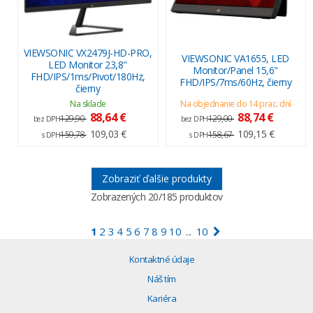
VIEWSONIC VX2479J-HD-PRO,
VIEWSONIC VA1655, LED
LED Monitor 23,8"
Monitor/Panel 15,6"
FHD/IPS/1ms/Pivot/180Hz,
FHD/IPS/7ms/60Hz, čierny
čierny
Na sklade
Na objednanie do 14 prac. dní
88,64 €
88,74 €
129,90
129,00
bez DPH
bez DPH
109,03 €
109,15 €
159,78
158,67
s DPH
s DPH
Zobraziť ďalšie produkty
Zobrazených
20
/185 produktov
1
2
3
4
5
6
7
8
9
10
10
...
Kontaktné údaje
Náš tím
Kariéra