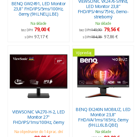
VIEWSONIC VX2476-Smhd,
BENQ GW2491, LED Monitor
LED Monitor 23,8"
23,8" FHD/IPS/5ms/100Hz,
FHD/IPS/4ms/75Hz, čierno-
čierny (9H.LNELJ.LBE)
strieborný
Na sklade
Na sklade
79,00 €
79,56 €
149,90
bez DPH
bez DPH
97,17 €
97,86 €
184,38
s DPH
s DPH
Výpredaj
BENQ EX240N MOBIUZ, LED
VIEWSONIC VA270-H-2, LED
Monitor 23,8"
Monitor 27"
FHD/VA/1ms/165Hz, čierny
FHD/IPS/1ms/100Hz, čierny
(9H.LL6LB.QBE)
Na objednanie do 14 prac. dní
Na sklade