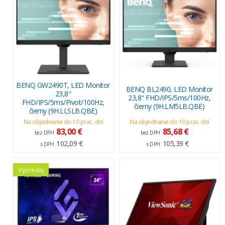
BENQ GW2490T, LED Monitor
BENQ BL2490, LED Monitor
23,8"
23,8" FHD/IPS/5ms/100Hz,
FHD/IPS/5ms/Pivot/100Hz,
čierny (9H.LM5LB.QBE)
čierny (9H.LLSLB.QBE)
Na objednanie do 10 prac. dní
Na objednanie do 10 prac. dní
83,00 €
85,68 €
bez DPH
bez DPH
102,09 €
105,39 €
s DPH
s DPH
Výpredaj