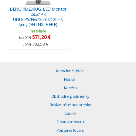
BENQ RD280UG, LED Monitor
28,2" 4K
UHD/IPS/Pivot/5ms/120Hz,
šedý (9H.LNXLE.EBE)
Na sklade
571,20 €
bez DPH
702,58 €
s DPH
Kontaktné údaje
Náš tím
Kariéra
Obchodné podmienky
Reklamačné podmienky
Cenník
Doprava tovaru
Poistenie tovaru