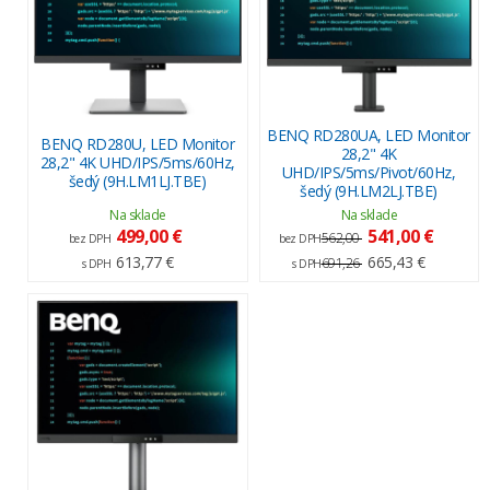
BENQ RD280UA, LED Monitor
BENQ RD280U, LED Monitor
28,2" 4K
28,2" 4K UHD/IPS/5ms/60Hz,
UHD/IPS/5ms/Pivot/60Hz,
šedý (9H.LM1LJ.TBE)
šedý (9H.LM2LJ.TBE)
Na sklade
Na sklade
499,00 €
541,00 €
562,00
bez DPH
bez DPH
613,77 €
665,43 €
691,26
s DPH
s DPH