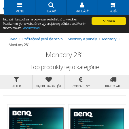
Volať Agem
MENU
HĽADAŤ
PRIHLÁSIŤ
KOŠÍK
Táto stránka používa na poskytovanie služieb súbory cookies.
Súhlasím
Používaním týchto webstránok vyjadrujete svoj súhlas s používaním
súborov cookies.
Viac informácií
Úvod
Počítačové príslušenstvo
Monitory a panely
Monitory
Monitory 28"
Monitory 28"
Top produkty tejto kategórie
FILTER
NAJPREDÁVANEJŠIE
PODĽA CENY
IBA DO 24H