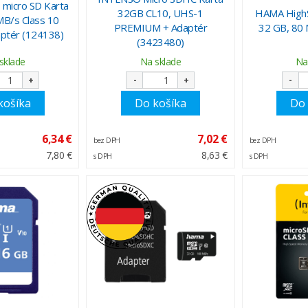
micro SD Karta
32GB CL10, UHS-1
HAMA HighS
B/s Class 10
PREMIUM + Adaptér
32 GB, 80
ptér (124138)
(3423480)
sklade
Na sklade
Na
+
-
+
-
košíka
Do košíka
Do 
6,34 €
7,02 €
bez DPH
bez DPH
7,80 €
8,63 €
s DPH
s DPH