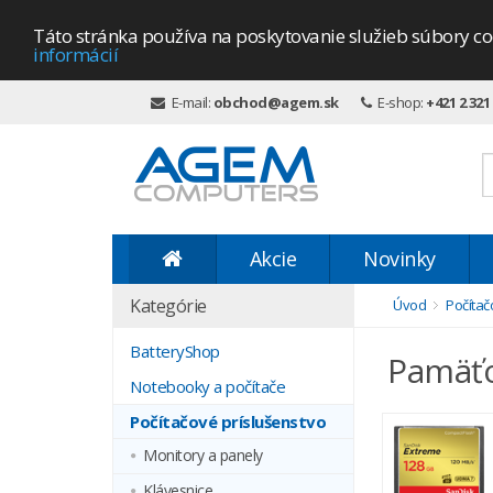
Táto stránka používa na poskytovanie služieb súbory co
informácií
E-mail:
obchod@agem.sk
E-shop:
+421 2 321
Akcie
Novinky
Kategórie
Úvod
Počítač
BatteryShop
Pamäťo
Notebooky a počítače
Počítačové príslušenstvo
Monitory a panely
Klávesnice