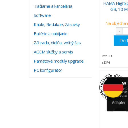
HAMA HighSpe
Tlačiarne a kancelária
GB, 10 M
Software
Na objednani
Káble, Redukcie, Zásuvky
-
Batérie a nabíjanie
Do 
Záhrada, dielňa, voľný čas
AGEM služby a servis
bez DPH
Pamäťové moduly upgrade
s DPH
PC konfigurátor