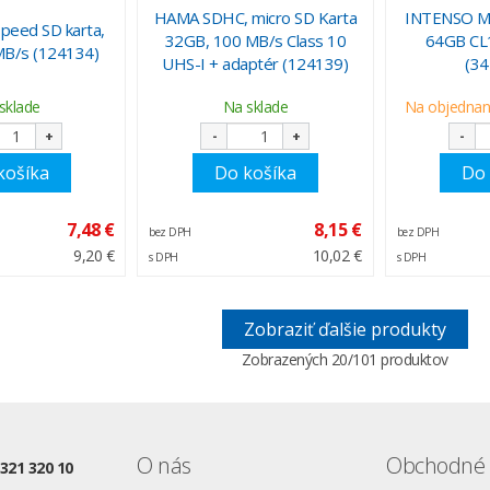
HAMA SDHC, micro SD Karta
INTENSO Mi
eed SD karta,
32GB, 100 MB/s Class 10
64GB CL
MB/s (124134)
UHS-I + adaptér (124139)
(3
sklade
Na sklade
Na objednani
+
-
+
-
košíka
Do košíka
Do 
7,48 €
8,15 €
bez DPH
bez DPH
9,20 €
10,02 €
s DPH
s DPH
Zobraziť ďalšie produkty
Zobrazených
20
/101 produktov
O nás
Obchodné 
 321 320 10