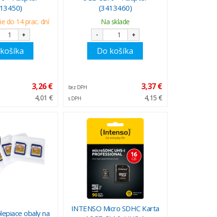
413450)
(3413460)
e do 14 prac. dní
Na sklade
+
-
+
košíka
Do košíka
3,26 €
3,37 €
bez DPH
4,01 €
4,15 €
s DPH
INTENSO Micro SDHC Karta
epiace obaly na