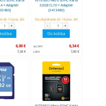
4 + Adaptér
32GB CL10 + Adaptér
403480)
(3413480)
e do 14 prac. dní
Na objednanie do 14 prac. dní
+
-
+
košíka
Do košíka
6,00 €
6,34 €
bez DPH
7,38 €
7,80 €
s DPH
INTENSO Micro SDHC Karta