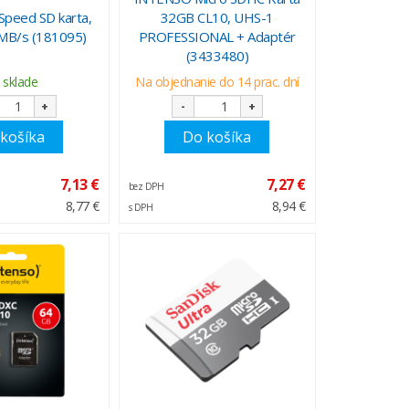
peed SD karta,
32GB CL10, UHS-1
 MB/s (181095)
PROFESSIONAL + Adaptér
(3433480)
 sklade
Na objednanie do 14 prac. dní
+
-
+
košíka
Do košíka
7,13 €
7,27 €
bez DPH
8,77 €
8,94 €
s DPH