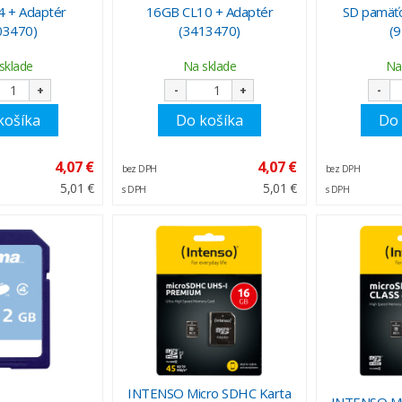
 + Adaptér
16GB CL10 + Adaptér
SD pamäťo
03470)
(3413470)
(
sklade
Na sklade
Na
+
-
+
-
košíka
Do košíka
Do 
4,07 €
4,07 €
bez DPH
bez DPH
5,01 €
5,01 €
s DPH
s DPH
INTENSO Micro SDHC Karta
INTENSO Mi