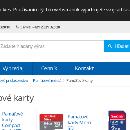
okies. Používaním týchto webstránok vyjadrujete svoj súhla
 320 10
Servis:
+421 2 321 320 20
Hľadať
Výpredaj
Cenník
Kontakt
ové príslušenstvo
Pamäťové médiá
Pamäťové karty
vé karty
Pamäťové
Pamäťové
karty
karty Micro
Compact
SD