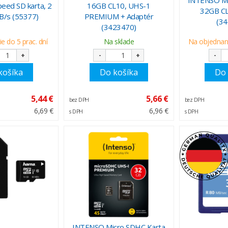
ed SD karta, 2
16GB CL10, UHS-1
32GB CL
B/s (55377)
PREMIUM + Adaptér
(3
(3423470)
e do 5 prac. dní
Na sklade
Na objednani
+
-
+
-
košíka
Do košíka
Do 
5,44 €
5,66 €
bez DPH
bez DPH
6,69 €
6,96 €
s DPH
s DPH
INTENSO Micro SDHC Karta