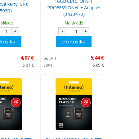
16GB CL10, UHS-1
vé karty, 5 ks
PROFESSIONAL + Adaptér
95950)
(3433470)
 sklade
Na sklade
+
-
+
košíka
Do košíka
4,07 €
5,44 €
bez DPH
5,01 €
6,69 €
s DPH
cro SDHC Karta
INTENSO Micro SDHC Karta