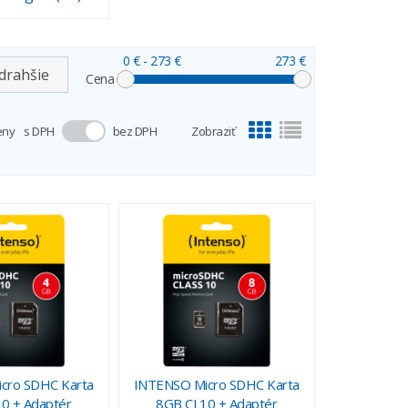
0 €
- 273 €
273 €
drahšie
Cena
eny
s DPH
bez DPH
Zobraziť
cro SDHC Karta
INTENSO Micro SDHC Karta
0 + Adaptér
8GB CL10 + Adaptér