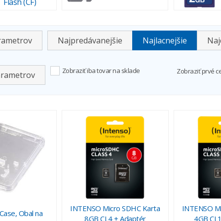
Flash (CF)
arametrov
Najpredávanejšie
Najlacnejšie
Naj
Zobraziť iba tovar na sklade
Zobraziť prvé c
arametrov
INTENSO Micro SDHC Karta
INTENSO Mi
ase, Obal na
8GB CL4 + Adaptér
4GB CL1