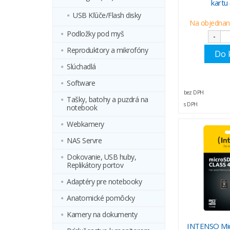
kartu
USB Kľúče/Flash disky
Na objednani
Podložky pod myš
-
Reproduktory a mikrofóny
Do 
Slúchadlá
Software
bez DPH
Tašky, batohy a puzdrá na
s DPH
notebook
Webkamery
NAS Servre
Dokovanie, USB huby,
Replikátory portov
Adaptéry pre notebooky
Anatomické pomôcky
Kamery na dokumenty
INTENSO Mic