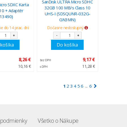
SanDisk ULTRA Micro SDHC
cro SDXC Karta
32GB 100 MB/s Class 10
10 + Adaptér
UHS-I (SDSQUNR-032G-
413490)
GN3MN)
e do 14 prac. dní
Dočasne nedostupný
+
-
+
košíka
Do košíka
8,26 €
9,17 €
bez DPH
10,16 €
11,28 €
s DPH
1
2
3
4
5
6
6
...
podmienky
Všetko o Nákupe