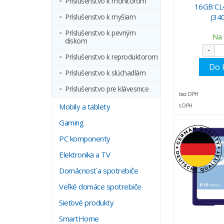
Príslušenstvo k monitorom
16GB CL4
Príslušenstvo k myšiam
(34
Príslušenstvo k pevným
Na 
diskom
-
Príslušenstvo k reproduktorom
Do 
Príslušenstvo k slúchadlám
Príslušenstvo pre klávesnice
bez DPH
Mobily a tablety
s DPH
Gaming
PC komponenty
Elektronika a TV
Domácnosť a spotrebiče
Veľké domáce spotrebiče
Sieťové produkty
SmartHome