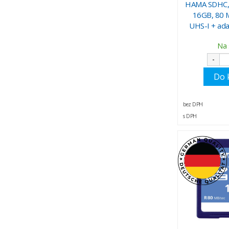
HAMA SDHC, 
16GB, 80 M
UHS-I + ada
Na 
-
Do 
bez DPH
s DPH