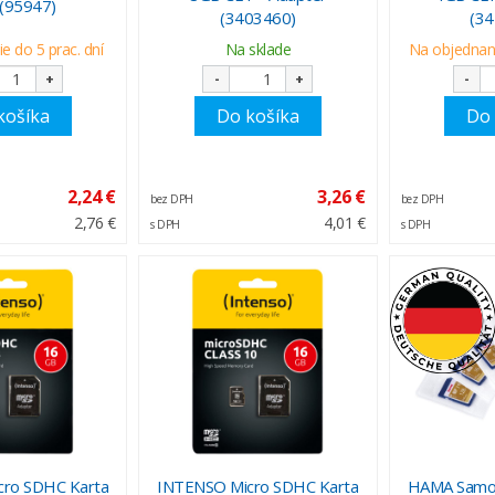
 (95947)
(3403460)
(3
e do 5 prac. dní
Na sklade
Na objednani
+
-
+
-
košíka
Do košíka
Do 
2,24 €
3,26 €
bez DPH
bez DPH
2,76 €
4,01 €
s DPH
s DPH
ro SDHC Karta
INTENSO Micro SDHC Karta
HAMA Samol