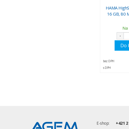
HAMA HighSp
16 GB, 80 
Na 
-
Do 
bez DPH
s DPH
E-shop:
+421 2