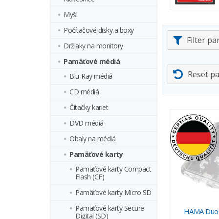
Myši
Počítačové disky a boxy
Filter p
Držiaky na monitory
Pamäťové médiá
Reset p
Blu-Ray médiá
CD médiá
Čítačky kariet
DVD médiá
Obaly na médiá
Pamäťové karty
Pamäťové karty Compact
Flash (CF)
Pamäťové karty Micro SD
Pamäťové karty Secure
HAMA DuoC
Digital (SD)