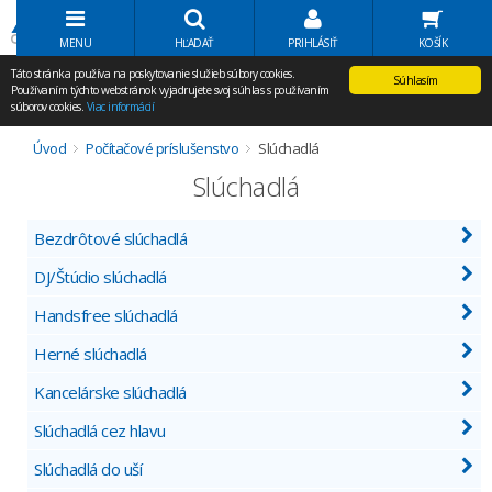
Volať Agem
MENU
HĽADAŤ
PRIHLÁSIŤ
KOŠÍK
Táto stránka používa na poskytovanie služieb súbory cookies.
Súhlasím
Používaním týchto webstránok vyjadrujete svoj súhlas s používaním
súborov cookies.
Viac informácií
Úvod
Počítačové príslušenstvo
Slúchadlá
Slúchadlá
Bezdrôtové slúchadlá
DJ/Štúdio slúchadlá
Handsfree slúchadlá
Herné slúchadlá
Kancelárske slúchadlá
Slúchadlá cez hlavu
Slúchadlá do uší