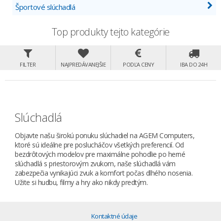
Športové slúchadlá
Top produkty tejto kategórie
FILTER
NAJPREDÁVANEJŠIE
PODĽA CENY
IBA DO 24H
Slúchadlá
Objavte našu širokú ponuku slúchadiel na AGEM Computers,
ktoré sú ideálne pre poslucháčov všetkých preferencií. Od
bezdrôtových modelov pre maximálne pohodlie po herné
slúchadlá s priestorovým zvukom, naše slúchadlá vám
zabezpečia vynikajúci zvuk a komfort počas dlhého nosenia.
Užite si hudbu, filmy a hry ako nikdy predtým.
Kontaktné údaje