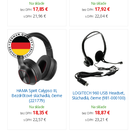
Na sklade
Na sklade
17,85 €
17,92 €
bez DPH
bez DPH
21,96 €
22,04 €
s DPH
s DPH
HAMA Spirit Calypso III,
LOGITECH 960 USB Headset,
Bezdrôtové slúchadlá, čierne
Slúchadlá, čierne (981-000100)
(221779)
Na sklade
Na sklade
18,35 €
18,87 €
bez DPH
bez DPH
22,57 €
23,21 €
s DPH
s DPH