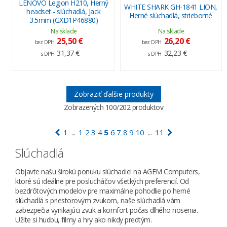
LENOVO Legion H210, Herný
WHITE SHARK GH-1841 LION,
headset - slúchadlá, Jack
Herné slúchadlá, strieborné
3.5mm (GXD1P46880)
Na sklade
Na sklade
25,50 €
26,20 €
bez DPH
bez DPH
31,37 €
32,23 €
s DPH
s DPH
Zobraziť ďalšie produkty
Zobrazených
100
/202 produktov
1
1
2
3
4
5
6
7
8
9
10
11
...
...
Slúchadlá
Objavte našu širokú ponuku slúchadiel na AGEM Computers,
ktoré sú ideálne pre poslucháčov všetkých preferencií. Od
bezdrôtových modelov pre maximálne pohodlie po herné
slúchadlá s priestorovým zvukom, naše slúchadlá vám
zabezpečia vynikajúci zvuk a komfort počas dlhého nosenia.
Užite si hudbu, filmy a hry ako nikdy predtým.