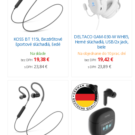
DELTACO GAM-030-W WH85,
KOSS BT 115i, Bezdrôtové
Herné slúchadlá, USB/2x Jack,
športové slúchadlá, šedé
biele
Na sklade
Na objednanie do 10 prac. dní
19,38 €
19,42 €
bez DPH
bez DPH
23,84 €
23,89 €
s DPH
s DPH