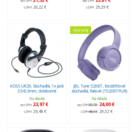
bez DPH
bez DPH
26,22 €
29,29 €
s DPH
s DPH
Výpredaj
KOSS UR29, Slúchadlá, 1x Jack
JBL Tune 520BT, Bezdrôtové
3.5/6.3mm, strieborné
slúchadlá, fialové (T520BTPUR)
Na sklade
Na sklade
23,97 €
24,00 €
39,78
bez DPH
bez DPH
29,48 €
29,52 €
48,93
s DPH
s DPH