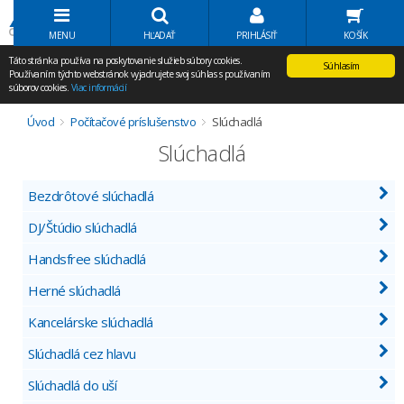
Volať Agem
MENU
HĽADAŤ
PRIHLÁSIŤ
KOŠÍK
Táto stránka používa na poskytovanie služieb súbory cookies.
Súhlasím
Používaním týchto webstránok vyjadrujete svoj súhlas s používaním
súborov cookies.
Viac informácií
Úvod
Počítačové príslušenstvo
Slúchadlá
Slúchadlá
Bezdrôtové slúchadlá
DJ/Štúdio slúchadlá
Handsfree slúchadlá
Herné slúchadlá
Kancelárske slúchadlá
Slúchadlá cez hlavu
Slúchadlá do uší