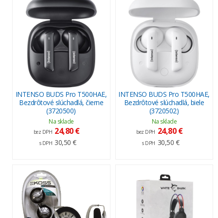
INTENSO BUDS Pro T500HAE,
INTENSO BUDS Pro T500HAE,
Bezdrôtové slúchadlá, čierne
Bezdrôtové slúchadlá, biele
(3720500)
(3720502)
Na sklade
Na sklade
24,80 €
24,80 €
bez DPH
bez DPH
30,50 €
30,50 €
s DPH
s DPH