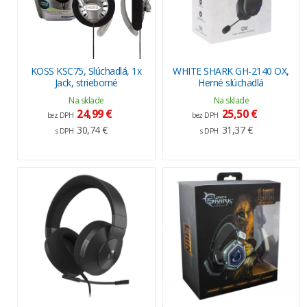
KOSS KSC75, Slúchadlá, 1x
WHITE SHARK GH-2140 OX,
Jack, strieborné
Herné slúchadlá
Na sklade
Na sklade
24,99 €
25,50 €
bez DPH
bez DPH
30,74 €
31,37 €
s DPH
s DPH