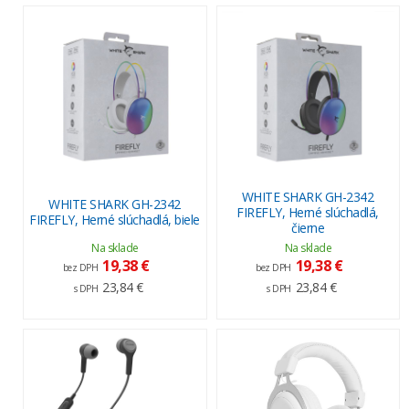
WHITE SHARK GH-2342
WHITE SHARK GH-2342
FIREFLY, Herné slúchadlá,
FIREFLY, Herné slúchadlá, biele
čierne
Na sklade
Na sklade
19,38 €
19,38 €
bez DPH
bez DPH
23,84 €
23,84 €
s DPH
s DPH