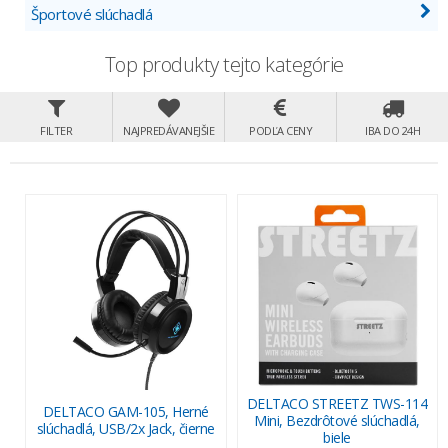
Športové slúchadlá
Top produkty tejto kategórie
FILTER
NAJPREDÁVANEJŠIE
PODĽA CENY
IBA DO 24H
DELTACO STREETZ TWS-114
DELTACO GAM-105, Herné
Mini, Bezdrôtové slúchadlá,
slúchadlá, USB/2x Jack, čierne
biele