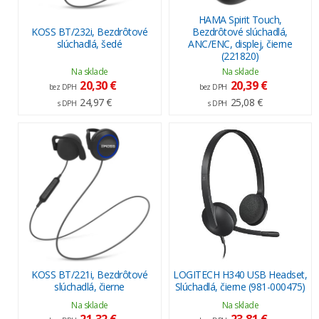
HAMA Spirit Touch,
KOSS BT/232i, Bezdrôtové
Bezdrôtové slúchadlá,
slúchadlá, šedé
ANC/ENC, displej, čierne
(221820)
Na sklade
Na sklade
20,30 €
20,39 €
bez DPH
bez DPH
24,97 €
25,08 €
s DPH
s DPH
KOSS BT/221i, Bezdrôtové
LOGITECH H340 USB Headset,
slúchadlá, čierne
Slúchadlá, čierne (981-000475)
Na sklade
Na sklade
21,32 €
23,81 €