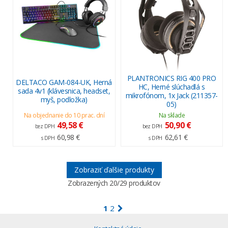
PLANTRONICS RIG 400 PRO
DELTACO GAM-084-UK, Herná
HC, Herné slúchadlá s
sada 4v1 (klávesnica, headset,
mikrofónom, 1x Jack (211357-
myš, podložka)
05)
Na objednanie do 10 prac. dní
Na sklade
49,58 €
50,90 €
bez DPH
bez DPH
60,98 €
62,61 €
s DPH
s DPH
Zobraziť ďalšie produkty
Zobrazených
20
/29 produktov
1
2