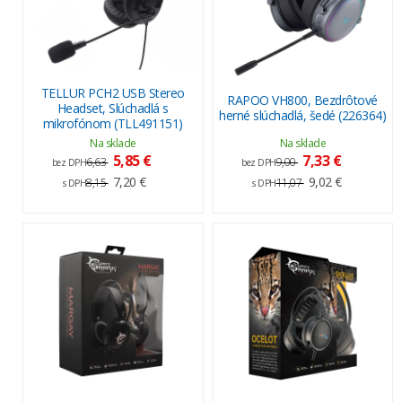
TELLUR PCH2 USB Stereo
RAPOO VH800, Bezdrôtové
Headset, Slúchadlá s
herné slúchadlá, šedé (226364)
mikrofónom (TLL491151)
Na sklade
Na sklade
5,85 €
7,33 €
6,63
9,00
bez DPH
bez DPH
7,20 €
9,02 €
8,15
11,07
s DPH
s DPH