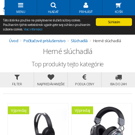
Volať Agem
MENU
HĽADAŤ
PRIHLÁSIŤ
KOŠÍK
Táto stránka používa na poskytovanie služieb súbory cookies.
Súhlasím
Používaním týchto webstránok vyjadrujete svoj súhlas s používaním
súborov cookies.
Viac informácií
Úvod
Počítačové príslušenstvo
Slúchadlá
Herné slúchadlá
Herné slúchadlá
Top produkty tejto kategórie
FILTER
NAJPREDÁVANEJŠIE
PODĽA CENY
IBA DO 24H
Výpredaj
Výpredaj