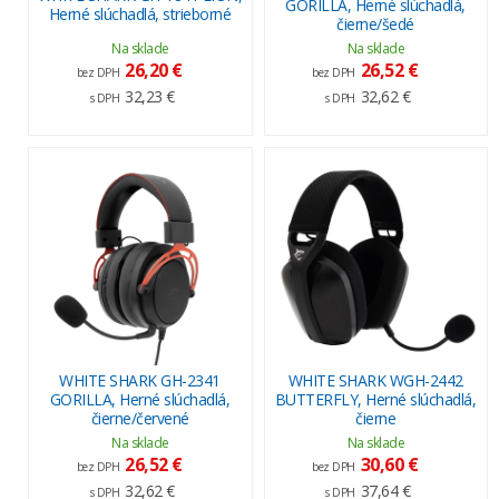
GORILLA, Herné slúchadlá,
Herné slúchadlá, strieborné
čierne/šedé
Na sklade
Na sklade
26,20 €
26,52 €
bez DPH
bez DPH
32,23 €
32,62 €
s DPH
s DPH
WHITE SHARK GH-2341
WHITE SHARK WGH-2442
GORILLA, Herné slúchadlá,
BUTTERFLY, Herné slúchadlá,
čierne/červené
čierne
Na sklade
Na sklade
26,52 €
30,60 €
bez DPH
bez DPH
32,62 €
37,64 €
s DPH
s DPH