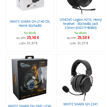
LENOVO Legion H210, Herný
WHITE SHARK GH-2140 OX,
headset - slúchadlá, Jack
Herné slúchadlá
3.5mm (GXD1P46880)
Na sklade
Na sklade
25,50 €
25,50 €
bez DPH
bez DPH
31,37 €
31,37 €
s DPH
s DPH
WHITE SHARK GH-2341
WHITE SHARK GH-1841 LION,