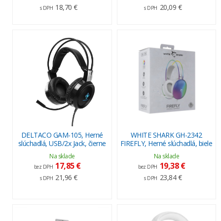
18,70 €
20,09 €
s DPH
s DPH
DELTACO GAM-105, Herné
WHITE SHARK GH-2342
slúchadlá, USB/2x Jack, čierne
FIREFLY, Herné slúchadlá, biele
Na sklade
Na sklade
17,85 €
19,38 €
bez DPH
bez DPH
21,96 €
23,84 €
s DPH
s DPH