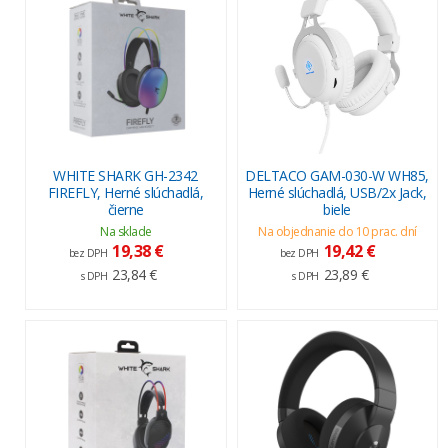
WHITE SHARK GH-2342
DELTACO GAM-030-W WH85,
FIREFLY, Herné slúchadlá,
Herné slúchadlá, USB/2x Jack,
čierne
biele
Na sklade
Na objednanie do 10 prac. dní
19,38 €
19,42 €
bez DPH
bez DPH
23,84 €
23,89 €
s DPH
s DPH