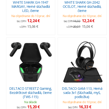
WHITE SHARK GH-1947
WHITE SHARK GH-2042
MARGAY, Herné slúchadlá
OCELOT, Herné slúchadlá,
LED, čierne
čierne
Na objednanie do 10 prac. dní
Na objednanie do 10 prac. dní
12,24 €
12,24 €
16,32
bez DPH
bez DPH
15,06 €
15,06 €
20,07
s DPH
s DPH
DELTACO STREETZ Gaming,
DELTACO GAM-113, Herná
Bezdrôtové slúchadlá, čierne
sada 3v1 (Slúchadlá, myš,
(TWS-115)
podložka)
Na sklade
Na objednanie do 10 prac. dní
15,20 €
16,33 €
bez DPH
bez DPH