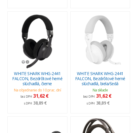
WHITE SHARK WHG-2441
WHITE SHARK WHG-2441
FALCON, Bezdrôtové herné
FALCON, Bezdrôtové herné
slúchadlá, čierne
slúchadlá, biela/šedá
Na objednanie do 10 prac. dní
Na sklade
31,62 €
31,62 €
bez DPH
bez DPH
38,89 €
38,89 €
s DPH
s DPH