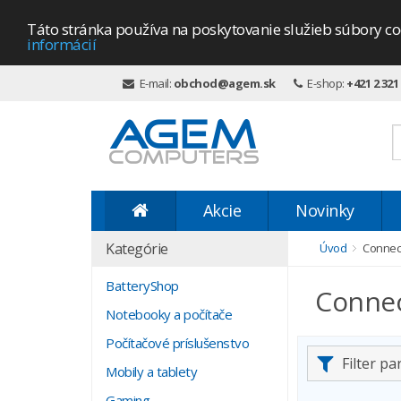
Táto stránka používa na poskytovanie služieb súbory co
informácií
E-mail:
obchod@agem.sk
E-shop:
+421 2 321
Akcie
Novinky
Kategórie
Úvod
Connect
BatteryShop
Connec
Notebooky a počítače
Počítačové príslušenstvo
Filter p
Mobily a tablety
Gaming