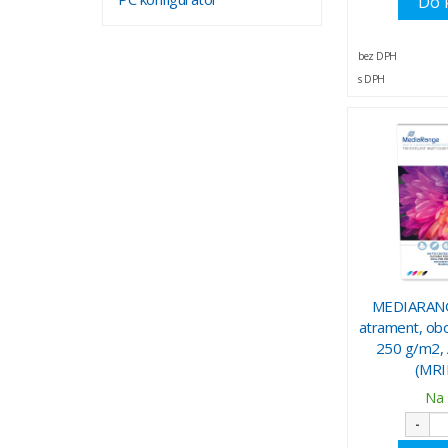
Do 
bez DPH
s DPH
MEDIARANG
atrament, ob
250 g/m2, 
(MRI
Na 
-