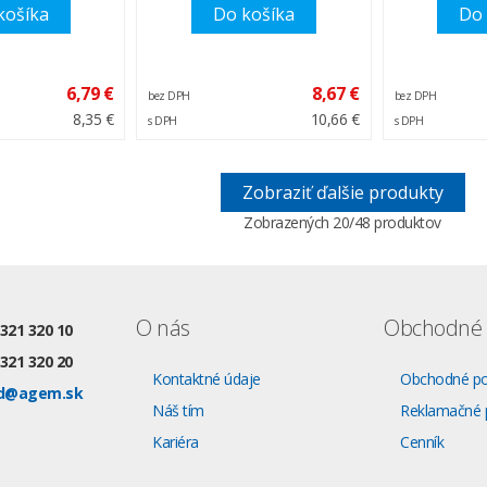
košíka
Do košíka
Do 
6,79 €
8,67 €
bez DPH
bez DPH
8,35 €
10,66 €
s DPH
s DPH
Zobraziť ďalšie produkty
Zobrazených
20
/48 produktov
O nás
Obchodné 
 321 320 10
 321 320 20
Kontaktné údaje
Obchodné p
d@agem.sk
Náš tím
Reklamačné 
Kariéra
Cenník