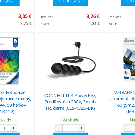
košíka
Do košíka
Do 
3,05 €
3,26 €
bez DPH
bez DPH
3,75 €
4,01 €
s DPH
s DPH
E Fotopapier
MEDIARANG
CONNECT IT 4 PowerRex,
ojstranne matný,
atrament, ob
Predlžovačka 230V, 3m, 4x
A4, 50 hárkov
160 g/m2,
FR, čierna (CES-1326-BK)
NK112)
(MR
sklade
Na sklade
Na
+
-
+
-