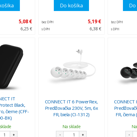
košíka
Do košíka
Do 
5,08 €
5,19 €
bez DPH
bez DPH
6,25 €
6,38 €
s DPH
s DPH
ECT IT
CONNECT IT 6 PowerRex,
CONNECT I
rotect Black,
Predlžovačka 230V, 5m, 6x
Predlžovač
o, čierne (CFF-
FR, biela (CI-1312)
FR, čierna
0-BK)
sklade
Na sklade
Na
+
-
+
-