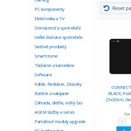
Reset p
PC komponenty
Elektronika a TV
Domácnosť a spotrebiče
Veľké domáce spotrebiče
Sieťové produkty
SmartHome
Tlačiarne a kancelária
Software
Káble, Redukcie, Zásuvky
CONNECT 
Batérie a nabíjanie
BLACK, Podl
25x20cm, čie
Záhrada, dielňa, voľný čas
AGEM služby a servis
Na 
Pamäťové moduly upgrade
-
PC konfigurátor