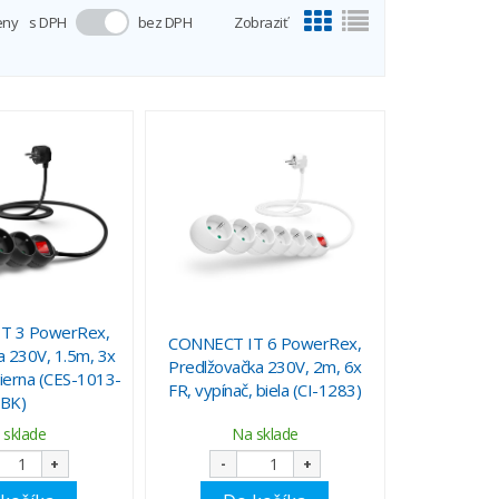
eny
s DPH
bez DPH
Zobraziť
T 3 PowerRex,
CONNECT IT 6 PowerRex,
a 230V, 1.5m, 3x
Predlžovačka 230V, 2m, 6x
čierna (CES-1013-
FR, vypínač, biela (CI-1283)
BK)
 sklade
Na sklade
+
-
+