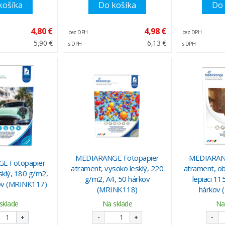
košíka
Do košíka
Do 
4,80 €
4,98 €
bez DPH
bez DPH
5,90 €
6,13 €
s DPH
s DPH
MEDIARANGE Fotopapier
MEDIARANG
E Fotopapier
atrament, vysoko lesklý, 220
atrament, ob
sklý, 180 g/m2,
g/m2, A4, 50 hárkov
lepiaci 11
ov (MRINK117)
(MRINK118)
hárkov
sklade
Na sklade
Na
+
-
+
-