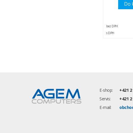
Do 
bez DPH
s DPH
E-shop:
+421 2
Servis:
+421 2
E-mail:
obcho