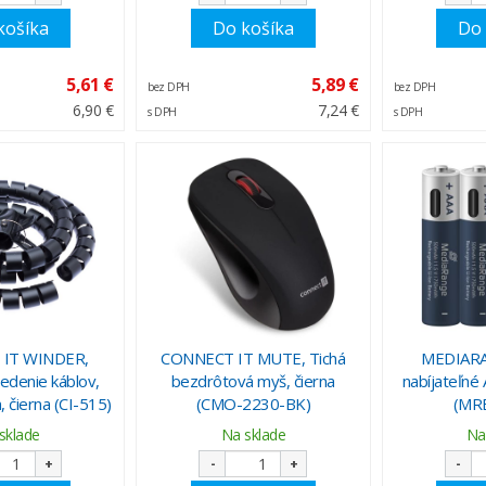
košíka
Do košíka
Do 
5,61 €
5,89 €
bez DPH
bez DPH
6,90 €
7,24 €
s DPH
s DPH
IT WINDER,
CONNECT IT MUTE, Tichá
MEDIARA
vedenie káblov,
bezdrôtová myš, čierna
nabíjateľné
 čierna (CI-515)
(CMO-2230-BK)
(MR
sklade
Na sklade
Na
+
-
+
-