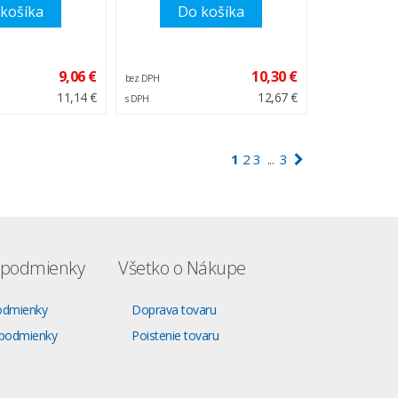
košíka
Do košíka
9,06 €
10,30 €
bez DPH
11,14 €
12,67 €
s DPH
1
2
3
3
...
podmienky
Všetko o Nákupe
odmienky
Doprava tovaru
podmienky
Poistenie tovaru