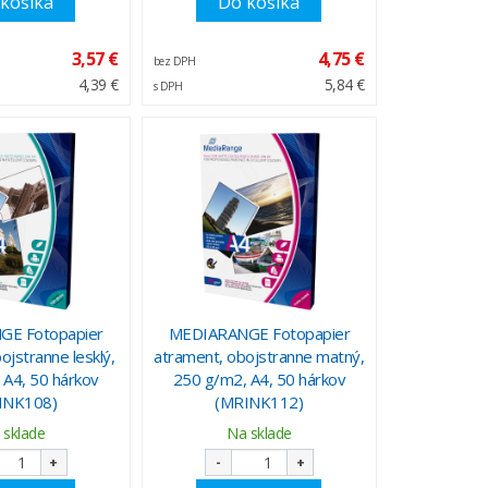
košíka
Do košíka
3,57 €
4,75 €
bez DPH
4,39 €
5,84 €
s DPH
E Fotopapier
MEDIARANGE Fotopapier
ojstranne lesklý,
atrament, obojstranne matný,
 A4, 50 hárkov
250 g/m2, A4, 50 hárkov
INK108)
(MRINK112)
 sklade
Na sklade
+
-
+