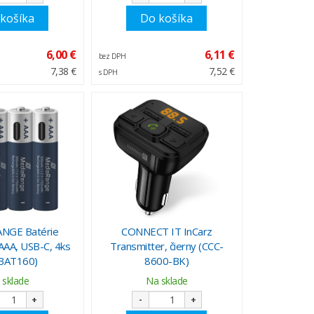
košíka
Do košíka
6,00 €
6,11 €
bez DPH
7,38 €
7,52 €
s DPH
NGE Batérie
CONNECT IT InCarz
 AAA, USB-C, 4ks
Transmitter, čierny (CCC-
BAT160)
8600-BK)
 sklade
Na sklade
+
-
+