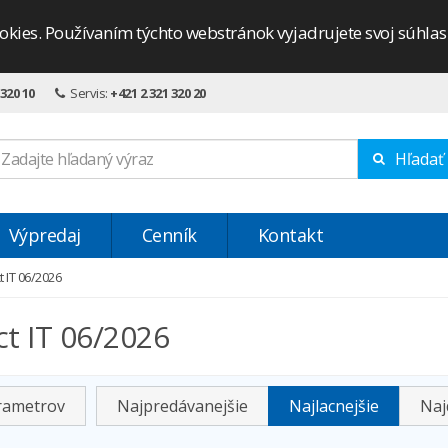
okies. Používaním týchto webstránok vyjadrujete svoj súhla
 320 10
Servis:
+421 2 321 320 20
Hľadať
Výpredaj
Cenník
Kontakt
 IT 06/2026
t IT 06/2026
arametrov
Najpredávanejšie
Najlacnejšie
Naj