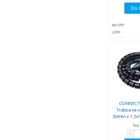
Do 
bez DPH
s DPH
CONNECT 
Trubica na 
30mm x 1,5m,
Na 
-