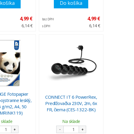
košíka
Do košíka
4,99 €
4,99 €
bez DPH
6,14 €
6,14 €
s DPH
E Fotopapier
CONNECT IT 6 PowerRex,
ojstranne lesklý,
Predlžovačka 230V, 2m, 6x
5 g/m2, A4, 50
FR, čierna (CES-1322-BK)
 (MRINK119)
 sklade
Na sklade
+
-
+