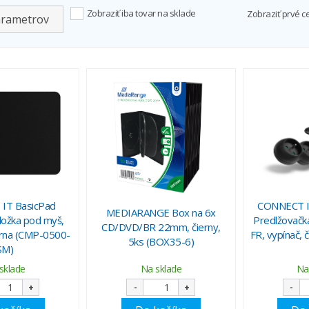
Zobraziť iba tovar na sklade
Zobraziť prvé c
arametrov
IT BasicPad
CONNECT I
MEDIARANGE Box na 6x
ožka pod myš,
Predlžovačk
CD/DVD/BR 22mm, čierny,
rna (CMP-0500-
FR, vypínač, 
5ks (BOX35-6)
SM)
sklade
Na sklade
Na
+
-
+
-