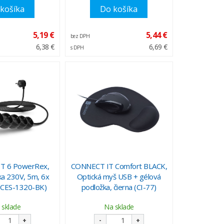
košíka
Do košíka
5,19 €
5,44 €
bez DPH
6,38 €
6,69 €
s DPH
T 6 PowerRex,
CONNECT IT Comfort BLACK,
ka 230V, 5m, 6x
Optická myš USB + gélová
 (CES-1320-BK)
podložka, čierna (CI-77)
 sklade
Na sklade
+
-
+