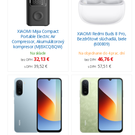
XIAOMI Mijia Compact
XIAOMI Redmi Buds 8 Pro,
Portable Electric Air
Bezdrôtové slúchadlá, biele
Compressor, Akumulátorový
(600809)
kompresor (MJBXCQBQW)
Na sklade
Na objednanie do 4 prac. dní
32,13 €
46,76 €
bez DPH
bez DPH
39,52 €
57,51 €
s DPH
s DPH