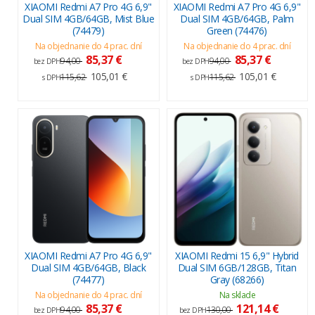
XIAOMI Redmi A7 Pro 4G 6,9"
XIAOMI Redmi A7 Pro 4G 6,9"
Dual SIM 4GB/64GB, Mist Blue
Dual SIM 4GB/64GB, Palm
(74479)
Green (74476)
Na objednanie do 4 prac. dní
Na objednanie do 4 prac. dní
85,37 €
85,37 €
94,00
94,00
bez DPH
bez DPH
105,01 €
105,01 €
115,62
115,62
s DPH
s DPH
XIAOMI Redmi A7 Pro 4G 6,9"
XIAOMI Redmi 15 6,9" Hybrid
Dual SIM 4GB/64GB, Black
Dual SIM 6GB/128GB, Titan
(74477)
Gray (68266)
Na objednanie do 4 prac. dní
Na sklade
85,37 €
121,14 €
94,00
130,00
bez DPH
bez DPH