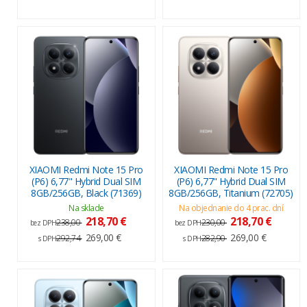
XIAOMI Redmi Note 15 Pro
XIAOMI Redmi Note 15 Pro
(P6) 6,77" Hybrid Dual SIM
(P6) 6,77" Hybrid Dual SIM
8GB/256GB, Black (71369)
8GB/256GB, Titanium (72705)
Na sklade
Na objednanie do 4 prac. dní
218,70 €
218,70 €
238,00
230,00
bez DPH
bez DPH
269,00 €
269,00 €
292,74
282,90
s DPH
s DPH