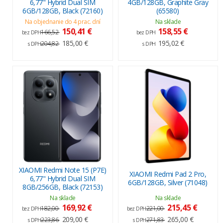
6,77" Hybrid Dual SIM
4GB/128GB, Graphite Gray
6GB/128GB, Black (72160)
(65580)
Na objednanie do 4 prac. dní
Na sklade
150,41 €
158,55 €
166,52
bez DPH
bez DPH
185,00 €
195,02 €
204,82
s DPH
s DPH
XIAOMI Redmi Note 15 (P7E)
XIAOMI Redmi Pad 2 Pro,
6,77" Hybrid Dual SIM
6GB/128GB, Silver (71048)
8GB/256GB, Black (72153)
Na sklade
Na sklade
169,92 €
215,45 €
182,00
221,00
bez DPH
bez DPH
209,00 €
265,00 €
223,86
271,83
s DPH
s DPH