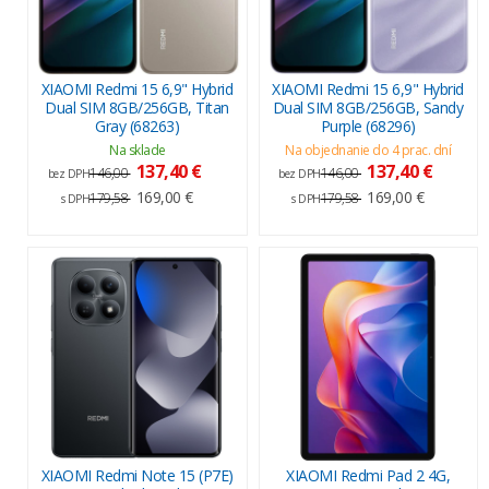
XIAOMI Redmi 15 6,9" Hybrid
XIAOMI Redmi 15 6,9" Hybrid
Dual SIM 8GB/256GB, Titan
Dual SIM 8GB/256GB, Sandy
Gray (68263)
Purple (68296)
Na sklade
Na objednanie do 4 prac. dní
137,40 €
137,40 €
146,00
146,00
bez DPH
bez DPH
169,00 €
169,00 €
179,58
179,58
s DPH
s DPH
XIAOMI Redmi Note 15 (P7E)
XIAOMI Redmi Pad 2 4G,