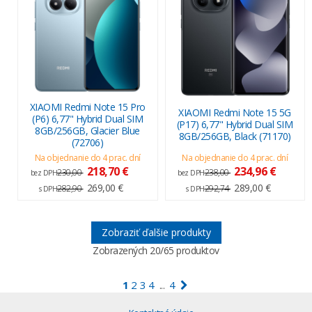
XIAOMI Redmi Note 15 Pro
XIAOMI Redmi Note 15 5G
(P6) 6,77" Hybrid Dual SIM
(P17) 6,77" Hybrid Dual SIM
8GB/256GB, Glacier Blue
8GB/256GB, Black (71170)
(72706)
Na objednanie do 4 prac. dní
Na objednanie do 4 prac. dní
218,70 €
234,96 €
230,00
238,00
bez DPH
bez DPH
269,00 €
289,00 €
282,90
292,74
s DPH
s DPH
Zobraziť ďalšie produkty
Zobrazených
20
/65 produktov
1
2
3
4
4
...