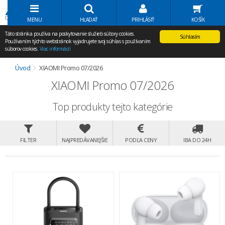
Volať Agem
MENU
HĽADAŤ
PRIHLÁSIŤ
KOŠÍK
Táto stránka používa na poskytovanie služieb súbory cookies.
Súhlasím
Používaním týchto webstránok vyjadrujete svoj súhlas s používaním
súborov cookies.
Viac informácií
Úvod
XIAOMI Promo 07/2026
XIAOMI Promo 07/2026
Top produkty tejto kategórie
FILTER
NAJPREDÁVANEJŠIE
PODĽA CENY
IBA DO 24H