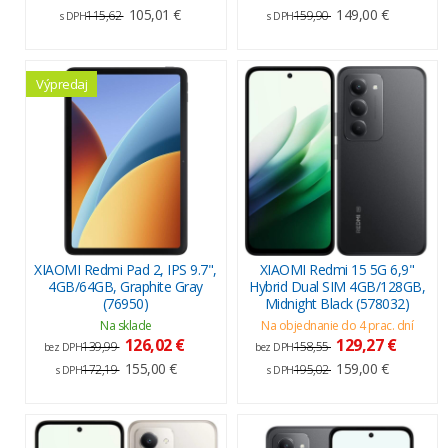
105,01 €
149,00 €
115,62
159,90
s DPH
s DPH
Výpredaj
XIAOMI Redmi Pad 2, IPS 9.7",
XIAOMI Redmi 15 5G 6,9"
4GB/64GB, Graphite Gray
Hybrid Dual SIM 4GB/128GB,
(76950)
Midnight Black (578032)
Na sklade
Na objednanie do 4 prac. dní
126,02 €
129,27 €
139,99
158,55
bez DPH
bez DPH
155,00 €
159,00 €
172,19
195,02
s DPH
s DPH