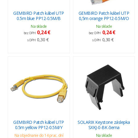
GEMBIRD Patch kábel UTP
GEMBIRD Patch kábel UTP
0.5m blue PP12-0.5M/B
0,5m orange PP12-0.5M/O
Na sklade
Na sklade
0,24 €
0,24 €
bez DPH
bez DPH
0,30 €
0,30 €
s DPH
s DPH
GEMBIRD Patch kábel UTP
SOLARIX Keystone záslepka
0.5m yellow PP12-0.5M/Y
SXKJ-0-BK čierna
Na objednanie do 14 prac. dní
Na sklade