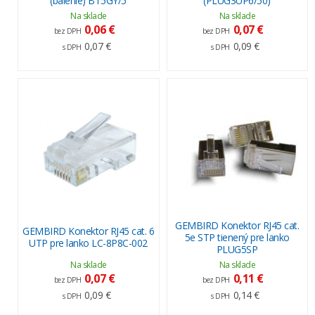
(balenie) BT5GY/5
(PLUG3UP6/50)
Na sklade
Na sklade
0,06 €
0,07 €
bez DPH
bez DPH
0,07 €
0,09 €
s DPH
s DPH
GEMBIRD Konektor RJ45 cat.
GEMBIRD Konektor RJ45 cat. 6
5e STP tienený pre lanko
UTP pre lanko LC-8P8C-002
PLUG5SP
Na sklade
Na sklade
0,07 €
0,11 €
bez DPH
bez DPH
0,09 €
0,14 €
s DPH
s DPH