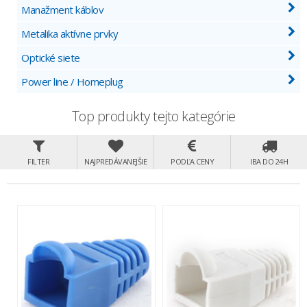
Manažment káblov
Metalika aktívne prvky
Optické siete
Power line / Homeplug
Top produkty tejto kategórie
FILTER
NAJPREDÁVANEJŠIE
PODĽA CENY
IBA DO 24H