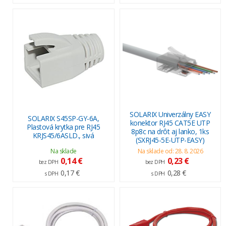
SOLARIX Univerzálny EASY
SOLARIX S45SP-GY-6A,
konektor RJ45 CAT5E UTP
Plastová krytka pre RJ45
8p8c na drôt aj lanko, 1ks
KRJS45/6ASLD., sivá
(SXRJ45-5E-UTP-EASY)
Na sklade
Na sklade od: 28. 8. 2026
0,14 €
0,23 €
bez DPH
bez DPH
0,17 €
0,28 €
s DPH
s DPH