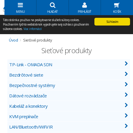
Volať Agem
MENU
HĽADAŤ
PRIHLÁSIŤ
KOŠÍK
Táto stránka používa na poskytovanie služieb súbory cookies.
Súhlasím
Používaním týchto webstránok vyjadrujete svoj súhlas s používaním
súborov cookies.
Viac informácií
Úvod
Sieťové produkty
Sieťové produkty
TP-Link - OMADA SDN
Bezdrôtové siete
Bezpečnostné systémy
Dátové rozvádzače
Kabeláž a konektory
KVM prepínače
LAN/Bluetooth/WiFi/IR