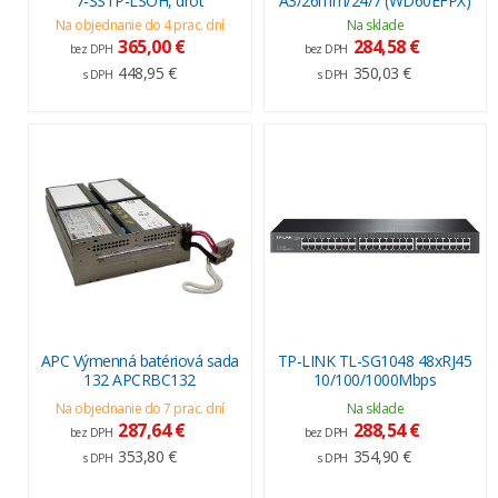
7-SSTP-LSOH, drôt
A3/26mm/24/7 (WD60EFPX)
Na objednanie do 4 prac. dní
Na sklade
365,00 €
284,58 €
bez DPH
bez DPH
448,95 €
350,03 €
s DPH
s DPH
APC Výmenná batériová sada
TP-LINK TL-SG1048 48xRJ45
132 APCRBC132
10/100/1000Mbps
Na objednanie do 7 prac. dní
Na sklade
287,64 €
288,54 €
bez DPH
bez DPH
353,80 €
354,90 €
s DPH
s DPH