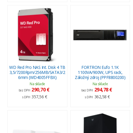
WD Red Pro NAS Int. Disk 4 TB
FORTRON Eufo 1.1K
3,5/7200Rpm/256MB/SATA3/2
1100VA/900W, UPS rack,
6mm (WD4005FFBX)
Záložný zdroj (PPF8800200)
Na sklade
Na sklade
290,70 €
294,78 €
bez DPH
bez DPH
357,56 €
362,58 €
s DPH
s DPH