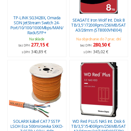
TP-LINK SG3428X, Omada
SEAGATE Iron Wolf Int. Disk 8
SDN JetStream Switch 24-
TB/3,5"/7200Rpm/256MB/SAT
Port/10/100/1000Mbps/MAN/
A3/26mm (ST8000VN004)
Rack/SFP+
Na sklade
Na objednanie do 7 prac. dní
277,15 €
280,50 €
bez DPH
bez DPH
340,89 €
345,02 €
s DPH
s DPH
SOLARIX kábel CAT7 SSTP
WD Red PLUS NAS Int. Disk 6
LSOH Eca 500m/cievka SXKD-
TB/3,5"/5400Rpm/256MB/SAT