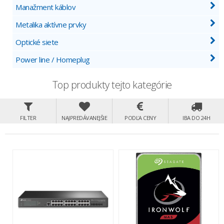
Manažment káblov
Metalika aktívne prvky
Optické siete
Power line / Homeplug
Top produkty tejto kategórie
FILTER
NAJPREDÁVANEJŠIE
PODĽA CENY
IBA DO 24H