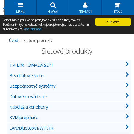
Volať Agem
MENU
HĽADAŤ
PRIHLÁSIŤ
KOŠÍK
Táto stránka používa na poskytovanie služieb súbory cookies.
Súhlasím
Používaním týchto webstránok vyjadrujete svoj súhlas s používaním
súborov cookies.
Viac informácií
Úvod
Sieťové produkty
Sieťové produkty
TP-Link - OMADA SDN
Bezdrôtové siete
Bezpečnostné systémy
Dátové rozvádzače
Kabeláž a konektory
KVM prepínače
LAN/Bluetooth/WiFi/IR