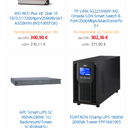
TP-LINK SG2210XMP-M2,
WD RED Plus Int. Disk 10
Omada SDN Smart Switch 8-
TB/3,5"/7200Rpm/256MB/SAT
Port/2500Mbps/Man/Desk/Po
A3/26mm (WD100EFGX)
E+
Na objednanie do 7 prac. dní
Na objednanie do 10 prac. dní
300,90 €
302,36 €
bez DPH
bez DPH
370,11 €
371,90 €
s DPH
s DPH
APC Smart-UPS SC
450VA/280W- 1U
FORTRON Champ UPS 1800W
Rackmount/Tower
2000VA Tower PPF16A1905
SC450RMI1U