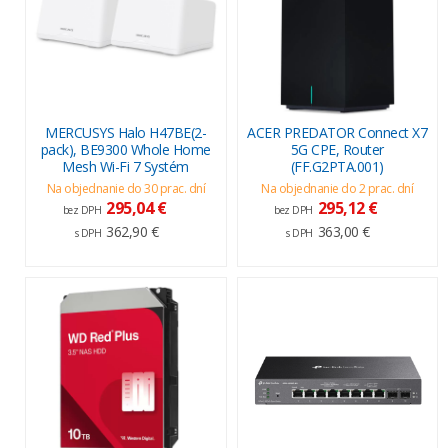
MERCUSYS Halo H47BE(2-
ACER PREDATOR Connect X7
pack), BE9300 Whole Home
5G CPE, Router
Mesh Wi-Fi 7 Systém
(FF.G2PTA.001)
Na objednanie do 30 prac. dní
Na objednanie do 2 prac. dní
295,04 €
295,12 €
bez DPH
bez DPH
362,90 €
363,00 €
s DPH
s DPH