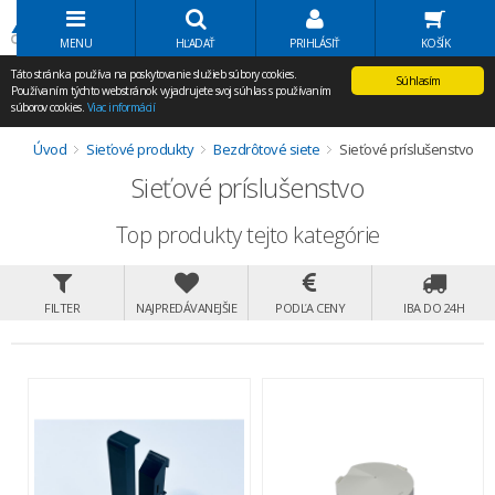
Volať Agem
MENU
HĽADAŤ
PRIHLÁSIŤ
KOŠÍK
Táto stránka používa na poskytovanie služieb súbory cookies.
Súhlasím
Používaním týchto webstránok vyjadrujete svoj súhlas s používaním
súborov cookies.
Viac informácií
Úvod
Sieťové produkty
Bezdrôtové siete
Sieťové príslušenstvo
Sieťové príslušenstvo
Top produkty tejto kategórie
FILTER
NAJPREDÁVANEJŠIE
PODĽA CENY
IBA DO 24H