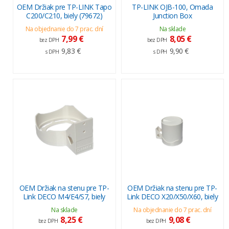
OEM Držiak pre TP-LINK Tapo
TP-LINK OJB-100, Omada
C200/C210, biely (79672)
Junction Box
Na objednanie do 7 prac. dní
Na sklade
7,99 €
8,05 €
bez DPH
bez DPH
9,83 €
9,90 €
s DPH
s DPH
OEM Držiak na stenu pre TP-
OEM Držiak na stenu pre TP-
Link DECO M4/E4/S7, biely
Link DECO X20/X50/X60, biely
Na sklade
Na objednanie do 7 prac. dní
8,25 €
9,08 €
bez DPH
bez DPH