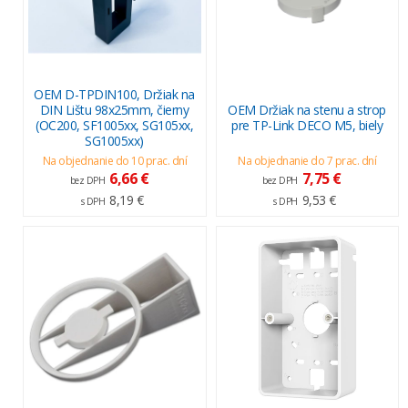
OEM D-TPDIN100, Držiak na
DIN Lištu 98x25mm, čierny
OEM Držiak na stenu a strop
(OC200, SF1005xx, SG105xx,
pre TP-Link DECO M5, biely
SG1005xx)
Na objednanie do 10 prac. dní
Na objednanie do 7 prac. dní
6,66 €
7,75 €
bez DPH
bez DPH
8,19 €
9,53 €
s DPH
s DPH