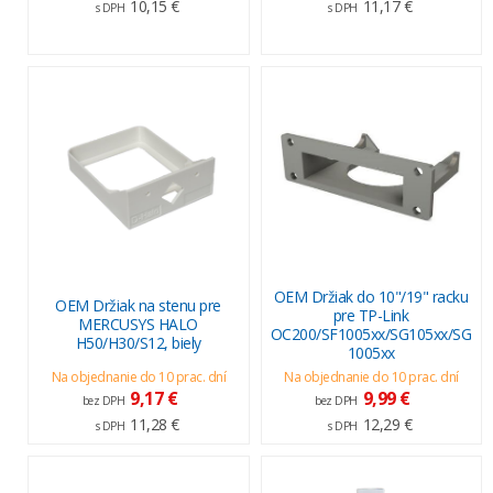
10,15 €
11,17 €
s DPH
s DPH
OEM Držiak do 10"/19" racku
OEM Držiak na stenu pre
pre TP-Link
MERCUSYS HALO
OC200/SF1005xx/SG105xx/SG
H50/H30/S12, biely
1005xx
Na objednanie do 10 prac. dní
Na objednanie do 10 prac. dní
9,17 €
9,99 €
bez DPH
bez DPH
11,28 €
12,29 €
s DPH
s DPH