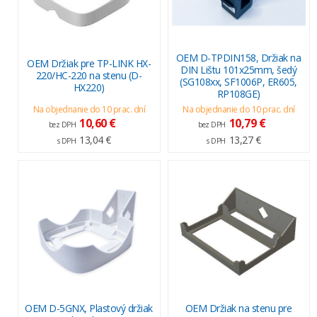
OEM D-TPDIN158, Držiak na
OEM Držiak pre TP-LINK HX-
DIN Lištu 101x25mm, šedý
220/HC-220 na stenu (D-
(SG108xx, SF1006P, ER605,
HX220)
RP108GE)
Na objednanie do 10 prac. dní
Na objednanie do 10 prac. dní
10,60 €
10,79 €
bez DPH
bez DPH
13,04 €
13,27 €
s DPH
s DPH
OEM D-5GNX, Plastový držiak
OEM Držiak na stenu pre