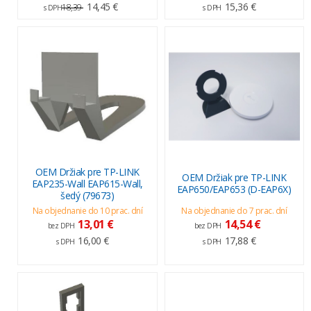
14,45 €
15,36 €
18,39
s DPH
s DPH
OEM Držiak pre TP-LINK
OEM Držiak pre TP-LINK
EAP235-Wall EAP615-Wall,
EAP650/EAP653 (D-EAP6X)
šedý (79673)
Na objednanie do 10 prac. dní
Na objednanie do 7 prac. dní
13,01 €
14,54 €
bez DPH
bez DPH
16,00 €
17,88 €
s DPH
s DPH