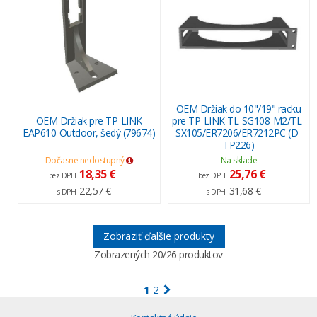
OEM Držiak do 10"/19" racku
OEM Držiak pre TP-LINK
pre TP-LINK TL-SG108-M2/TL-
EAP610-Outdoor, šedý (79674)
SX105/ER7206/ER7212PC (D-
TP226)
Dočasne nedostupný
Na sklade
18,35 €
25,76 €
bez DPH
bez DPH
22,57 €
31,68 €
s DPH
s DPH
Zobraziť ďalšie produkty
Zobrazených
20
/26 produktov
1
2