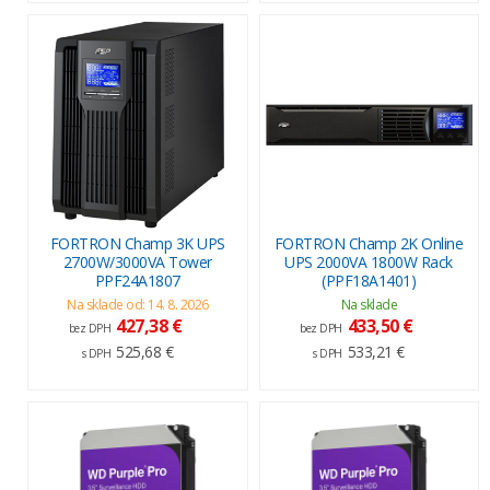
FORTRON Champ 3K UPS
FORTRON Champ 2K Online
2700W/3000VA Tower
UPS 2000VA 1800W Rack
PPF24A1807
(PPF18A1401)
Na sklade od: 14. 8. 2026
Na sklade
427,38 €
433,50 €
bez DPH
bez DPH
525,68 €
533,21 €
s DPH
s DPH