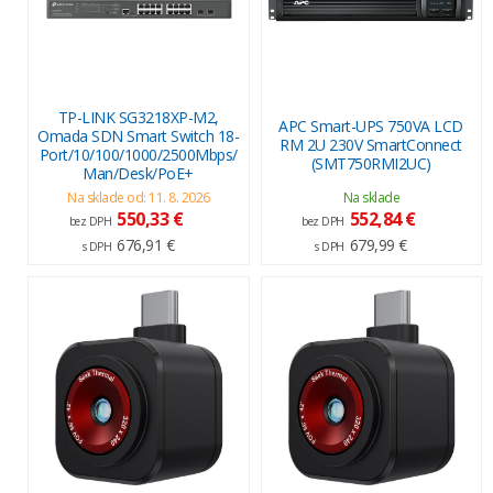
TP-LINK SG3218XP-M2,
APC Smart-UPS 750VA LCD
Omada SDN Smart Switch 18-
RM 2U 230V SmartConnect
Port/10/100/1000/2500Mbps/
(SMT750RMI2UC)
Man/Desk/PoE+
Na sklade od: 11. 8. 2026
Na sklade
550,33 €
552,84 €
bez DPH
bez DPH
676,91 €
679,99 €
s DPH
s DPH