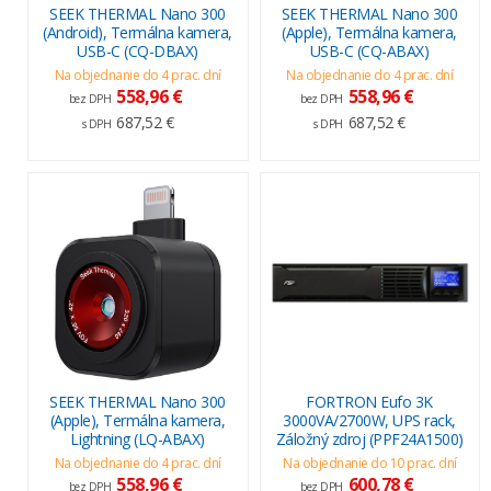
SEEK THERMAL Nano 300
SEEK THERMAL Nano 300
(Android), Termálna kamera,
(Apple), Termálna kamera,
USB-C (CQ-DBAX)
USB-C (CQ-ABAX)
Na objednanie do 4 prac. dní
Na objednanie do 4 prac. dní
558,96 €
558,96 €
bez DPH
bez DPH
687,52 €
687,52 €
s DPH
s DPH
SEEK THERMAL Nano 300
FORTRON Eufo 3K
(Apple), Termálna kamera,
3000VA/2700W, UPS rack,
Lightning (LQ-ABAX)
Záložný zdroj (PPF24A1500)
Na objednanie do 4 prac. dní
Na objednanie do 10 prac. dní
558,96 €
600,78 €
bez DPH
bez DPH