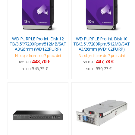
WD PURPLE Pro Int. Disk 12
WD PURPLE Pro Int. Disk 10
TB/3,5"/7200Rpm/512MB/SAT
TB/3,5"/7200Rpm/512MB/SAT
A3/26mm (WD122PURP)
A3/26mm (WD102PURP)
Na objednanie do 7 prac. dní
Na objednanie do 7 prac. dní
443,70 €
447,78 €
bez DPH
bez DPH
545,75 €
550,77 €
s DPH
s DPH