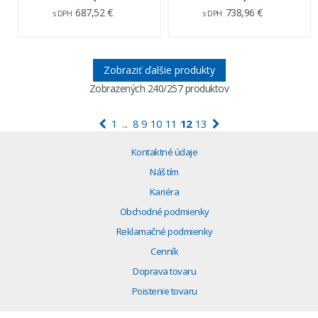
687,52 €
738,96 €
s DPH
s DPH
Zobraziť ďalšie produkty
Zobrazených
240
/257 produktov
1
8
9
10
11
12
13
...
Kontaktné údaje
Náš tím
Kariéra
Obchodné podmienky
Reklamačné podmienky
Cenník
Doprava tovaru
Poistenie tovaru