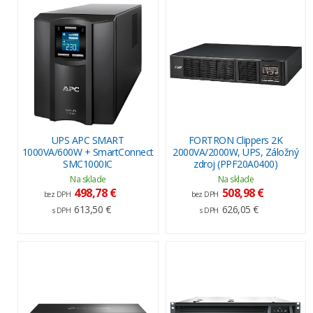
UPS APC SMART
FORTRON Clippers 2K
1000VA/600W + SmartConnect
2000VA/2000W, UPS, Záložný
SMC1000IC
zdroj (PPF20A0400)
Na sklade
Na sklade
498,78 €
508,98 €
bez DPH
bez DPH
613,50 €
626,05 €
s DPH
s DPH