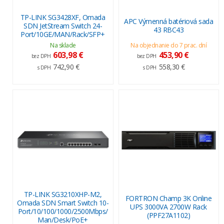
TP-LINK SG3428XF, Omada
APC Výmenná batériová sada
SDN JetStream Switch 24-
43 RBC43
Port/10GE/MAN/Rack/SFP+
Na sklade
Na objednanie do 7 prac. dní
603,98 €
453,90 €
bez DPH
bez DPH
742,90 €
558,30 €
s DPH
s DPH
TP-LINK SG3210XHP-M2,
FORTRON Champ 3K Online
Omada SDN Smart Switch 10-
UPS 3000VA 2700W Rack
Port/10/100/1000/2500Mbps/
(PPF27A1102)
Man/Desk/PoE+