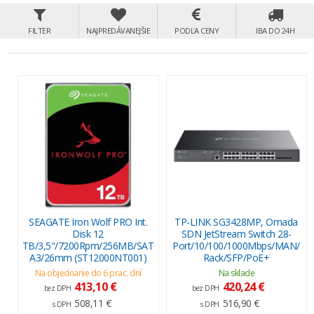
FILTER
NAJPREDÁVANEJŠIE
PODĽA CENY
IBA DO 24H
SEAGATE Iron Wolf PRO Int.
TP-LINK SG3428MP, Omada
Disk 12
SDN JetStream Switch 28-
TB/3,5"/7200Rpm/256MB/SAT
Port/10/100/1000Mbps/MAN/
A3/26mm (ST12000NT001)
Rack/SFP/PoE+
Na objednanie do 6 prac. dní
Na sklade
413,10 €
420,24 €
bez DPH
bez DPH
508,11 €
516,90 €
s DPH
s DPH