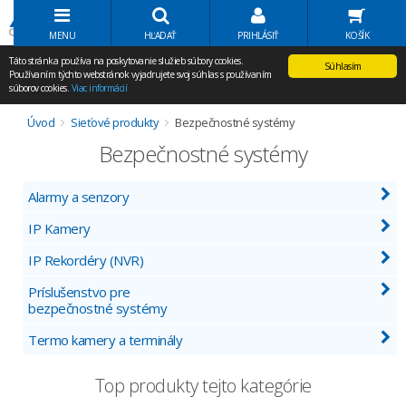
Volať Agem
MENU
HĽADAŤ
PRIHLÁSIŤ
KOŠÍK
Táto stránka používa na poskytovanie služieb súbory cookies.
Súhlasím
Používaním týchto webstránok vyjadrujete svoj súhlas s používaním
súborov cookies.
Viac informácií
Úvod
Sieťové produkty
Bezpečnostné systémy
Bezpečnostné systémy
Alarmy a senzory
IP Kamery
IP Rekordéry (NVR)
Príslušenstvo pre
bezpečnostné systémy
Termo kamery a terminály
Top produkty tejto kategórie