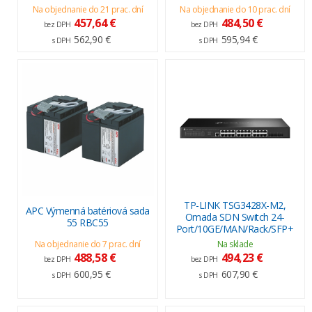
Na objednanie do 21 prac. dní
Na objednanie do 10 prac. dní
457,64 €
484,50 €
bez DPH
bez DPH
562,90 €
595,94 €
s DPH
s DPH
TP-LINK TSG3428X-M2,
APC Výmenná batériová sada
Omada SDN Switch 24-
55 RBC55
Port/10GE/MAN/Rack/SFP+
Na objednanie do 7 prac. dní
Na sklade
488,58 €
494,23 €
bez DPH
bez DPH
600,95 €
607,90 €
s DPH
s DPH