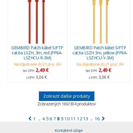
GEMBIRD Patch kábel S/FTP
GEMBIRD Patch kábel S/FTP
cat.6a LSZH, 3m, red (PP6A-
cat.6a LSZH 3m, yellow (PP6A-
LSZHCU-R-3M)
LSZHCU-Y-3M)
Na objednanie do 21 prac. dní
Na objednanie do 21 prac. dní
2,49 €
2,49 €
bez DPH
bez DPH
3,06 €
3,06 €
s DPH
s DPH
Zobraziť ďalšie produkty
Zobrazených
160
/304 produktov
1
4
5
6
7
8
9
10
11
12
13
16
...
...
Kontaktné údaje