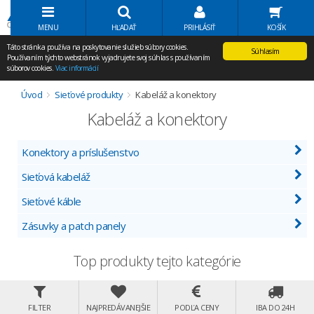
Volať Agem
MENU
HĽADAŤ
PRIHLÁSIŤ
KOŠÍK
Táto stránka používa na poskytovanie služieb súbory cookies.
Súhlasím
Používaním týchto webstránok vyjadrujete svoj súhlas s používaním
súborov cookies.
Viac informácií
Úvod
Sieťové produkty
Kabeláž a konektory
Kabeláž a konektory
Konektory a príslušenstvo
Sieťová kabeláž
Sieťové káble
Zásuvky a patch panely
Top produkty tejto kategórie
FILTER
NAJPREDÁVANEJŠIE
PODĽA CENY
IBA DO 24H