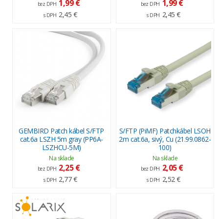
1,99 €
1,99 €
bez DPH
bez DPH
2,45 €
2,45 €
s DPH
s DPH
GEMBIRD Patch kábel S/FTP
S/FTP (PiMF) Patchkábel LSOH
cat.6a LSZH 5m gray (PP6A-
2m cat.6a, sivý, Cu (21.99.0862-
LSZHCU-5M)
100)
Na sklade
Na sklade
2,25 €
2,05 €
bez DPH
bez DPH
2,77 €
2,52 €
s DPH
s DPH