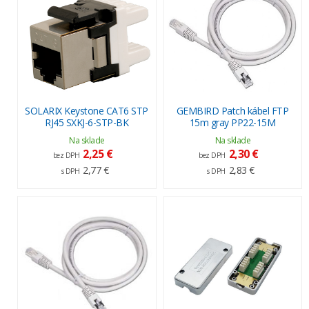
SOLARIX Keystone CAT6 STP
GEMBIRD Patch kábel FTP
RJ45 SXKJ-6-STP-BK
15m gray PP22-15M
Na sklade
Na sklade
2,25 €
2,30 €
bez DPH
bez DPH
2,77 €
2,83 €
s DPH
s DPH