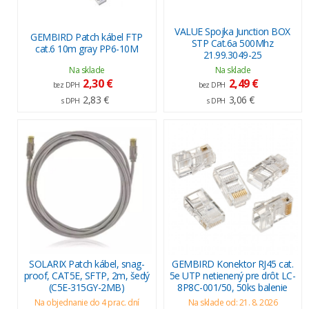
VALUE Spojka Junction BOX
GEMBIRD Patch kábel FTP
STP Cat.6a 500Mhz
cat.6 10m gray PP6-10M
21.99.3049-25
Na sklade
Na sklade
2,30 €
2,49 €
bez DPH
bez DPH
2,83 €
3,06 €
s DPH
s DPH
SOLARIX Patch kábel, snag-
GEMBIRD Konektor RJ45 cat.
proof, CAT5E, SFTP, 2m, šedý
5e UTP netienený pre drôt LC-
(C5E-315GY-2MB)
8P8C-001/50, 50ks balenie
Na objednanie do 4 prac. dní
Na sklade od: 21. 8. 2026