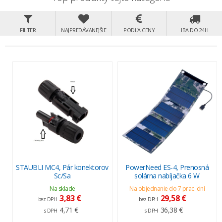
FILTER
NAJPREDÁVANEJŠIE
PODĽA CENY
IBA DO 24H
STAUBLI MC4, Pár konektorov
PowerNeed ES-4, Prenosná
Sc/Sa
solárna nabíjačka 6 W
Na sklade
Na objednanie do 7 prac. dní
3,83 €
29,58 €
bez DPH
bez DPH
4,71 €
36,38 €
s DPH
s DPH