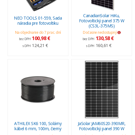
CanadianSolar HiKu,
NEO TOOLS 01-559, Sada
Fotovoltický panel 375 W
náradia pre fotovoltiku
(CS3L-375MS)
Na objednanie do 7 prac. dní
Dočasne nedostupný
100,98 €
130,58 €
bez DPH
bez DPH
124,21 €
160,61 €
s DPH
s DPH
ATHILEX SK6 100, Solárny
JaSolar JAM60S20-390MR,
kábel 6 mm, 100m, čierny
Fotovoltický panel 390 W