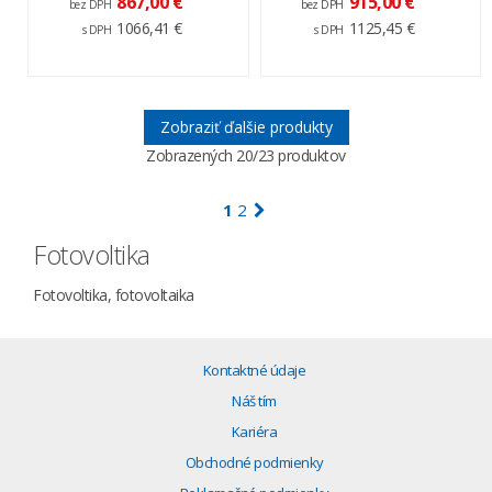
867,00 €
915,00 €
bez DPH
bez DPH
1066,41 €
1125,45 €
s DPH
s DPH
Zobraziť ďalšie produkty
Zobrazených
20
/23 produktov
1
2
Fotovoltika
Fotovoltika, fotovoltaika
Kontaktné údaje
Náš tím
Kariéra
Obchodné podmienky