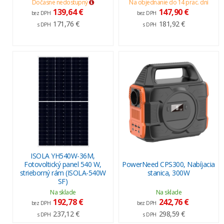
Dočasne nedostupný
Na objednanie do 14 prac. dní
139,64 €
147,90 €
bez DPH
bez DPH
171,76 €
181,92 €
s DPH
s DPH
ISOLA YH540W-36M,
Fotovoltický panel 540 W,
PowerNeed CPS300, Nabíjacia
strieborný rám (ISOLA-540W
stanica, 300W
SF)
Na sklade
Na sklade
192,78 €
242,76 €
bez DPH
bez DPH
237,12 €
298,59 €
s DPH
s DPH