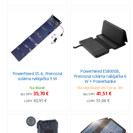
PowerNeed ES8000B,
PowerNeed ES-6, Prenosná
Prenosná solárna nabíjačka 6
solárna nabíjačka 9 W
W + Powerbanka
Na sklade
Na objednanie do 7 prac. dní
35,70 €
41,51 €
bez DPH
bez DPH
43,91 €
51,06 €
s DPH
s DPH