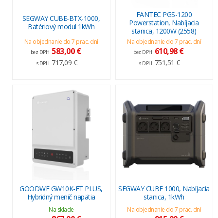
FANTEC PGS-1200
SEGWAY CUBE-BTX-1000,
Powerstation, Nabíjacia
Batériový modul 1kWh
stanica, 1200W (2558)
Na objednanie do 7 prac. dní
Na objednanie do 7 prac. dní
583,00 €
610,98 €
bez DPH
bez DPH
717,09 €
751,51 €
s DPH
s DPH
GOODWE GW10K-ET PLUS,
SEGWAY CUBE 1000, Nabíjacia
Hybridný menič napätia
stanica, 1kWh
Na sklade
Na objednanie do 7 prac. dní