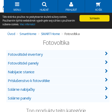
Volať Agem
MENU
HĽADAŤ
PRIHLÁSIŤ
KOŠÍK
Táto stránka používa na poskytovanie služieb súbory cookies.
Súhlasím
Používaním týchto webstránok vyjadrujete svoj súhlas s používaním
súborov cookies.
Viac informácií
Úvod
SmartHome
SMART Home
Fotovoltika
Fotovoltika
Fotovoltické invertery
Fotovoltické panely
Nabíjacie stanice
Príslušenstvo k fotovoltike
Solárne nabíjačky
Solárne panely
Top produkty tejto kategórie