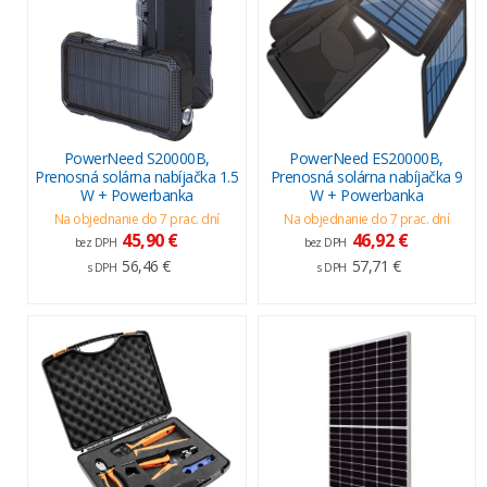
PowerNeed S20000B,
PowerNeed ES20000B,
Prenosná solárna nabíjačka 1.5
Prenosná solárna nabíjačka 9
W + Powerbanka
W + Powerbanka
Na objednanie do 7 prac. dní
Na objednanie do 7 prac. dní
45,90 €
46,92 €
bez DPH
bez DPH
56,46 €
57,71 €
s DPH
s DPH