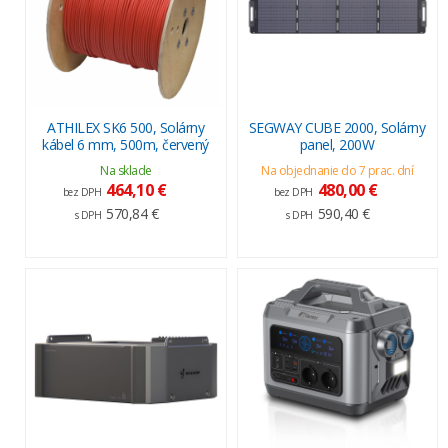
ATHILEX SK6 500, Solárny
SEGWAY CUBE 2000, Solárny
kábel 6 mm, 500m, červený
panel, 200W
Na sklade
Na objednanie do 7 prac. dní
464,10 €
480,00 €
bez DPH
bez DPH
570,84 €
590,40 €
s DPH
s DPH