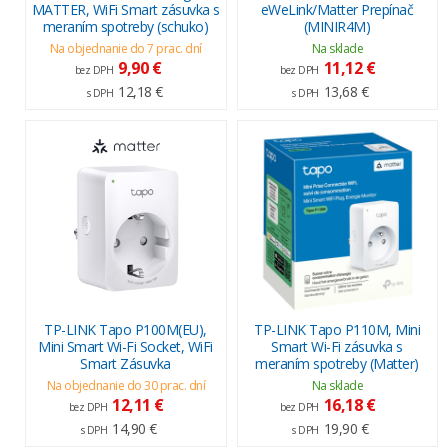
MATTER, WiFi Smart zásuvka s
eWeLink/Matter Prepínač
meraním spotreby (schuko)
(MINIR4M)
Na objednanie do 7 prac. dní
Na sklade
9,90 €
11,12 €
bez DPH
bez DPH
12,18 €
13,68 €
s DPH
s DPH
TP-LINK Tapo P100M(EU),
TP-LINK Tapo P110M, Mini
Mini Smart Wi-Fi Socket, WiFi
Smart Wi-Fi zásuvka s
Smart Zásuvka
meraním spotreby (Matter)
Na objednanie do 30 prac. dní
Na sklade
12,11 €
16,18 €
bez DPH
bez DPH
14,90 €
19,90 €
s DPH
s DPH