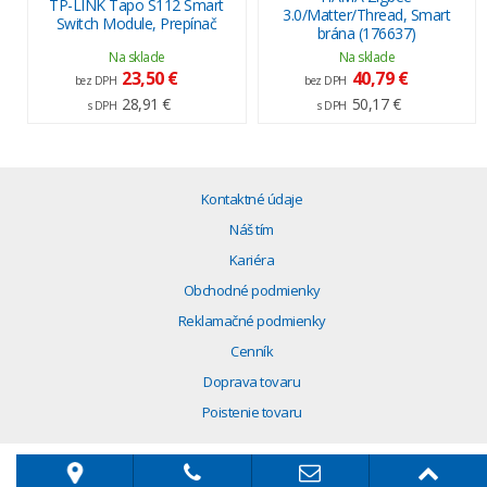
TP-LINK Tapo S112 Smart
3.0/Matter/Thread, Smart
Switch Module, Prepínač
brána (176637)
Na sklade
Na sklade
23,50 €
40,79 €
bez DPH
bez DPH
28,91 €
50,17 €
s DPH
s DPH
Kontaktné údaje
Náš tím
Kariéra
Obchodné podmienky
Reklamačné podmienky
Cenník
Doprava tovaru
Poistenie tovaru