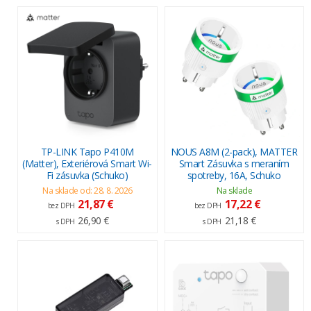
TP-LINK Tapo P410M
NOUS A8M (2-pack), MATTER
(Matter), Exteriérová Smart Wi-
Smart Zásuvka s meraním
Fi zásuvka (Schuko)
spotreby, 16A, Schuko
Na sklade od: 28. 8. 2026
Na sklade
21,87 €
17,22 €
bez DPH
bez DPH
26,90 €
21,18 €
s DPH
s DPH