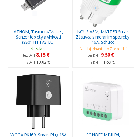
ATHOM, Tasmota/Matter,
NOUS A8M, MATTER Smart
Senzor teploty a vlhkosti
Zásuvka s meraním spotreby,
(SS01TH-TAS-EU)
16A, Schuko
Na sklade
Na objednanie do 7 prac. dní
8,15 €
9,50 €
bez DPH
bez DPH
10,02 €
11,69 €
s DPH
s DPH
WOOX R6169, Smart Plug 16A
SONOFF MINI R4,