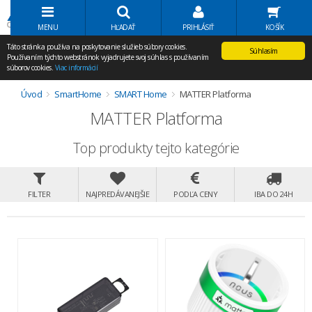
Volať Agem
MENU
HĽADAŤ
PRIHLÁSIŤ
KOŠÍK
Táto stránka používa na poskytovanie služieb súbory cookies.
Súhlasím
Používaním týchto webstránok vyjadrujete svoj súhlas s používaním
súborov cookies.
Viac informácií
Úvod
SmartHome
SMART Home
MATTER Platforma
MATTER Platforma
Top produkty tejto kategórie
FILTER
NAJPREDÁVANEJŠIE
PODĽA CENY
IBA DO 24H