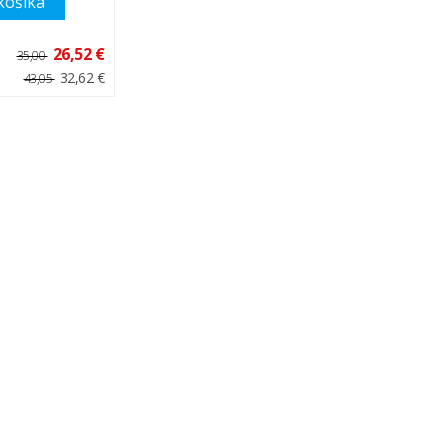
košíka
26,52 €
35,00
32,62 €
43,05