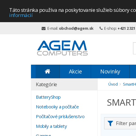
Táto stránka používa na poskytovanie služieb súbory co
informácií
E-mail:
obchod@agem.sk
E-shop:
+421 2 321
Akcie
Novinky
Kategórie
Úvod
Smart
BatteryShop
SMART 
Notebooky a počítače
Počítačové príslušenstvo
Filter p
Mobily a tablety
Gaming