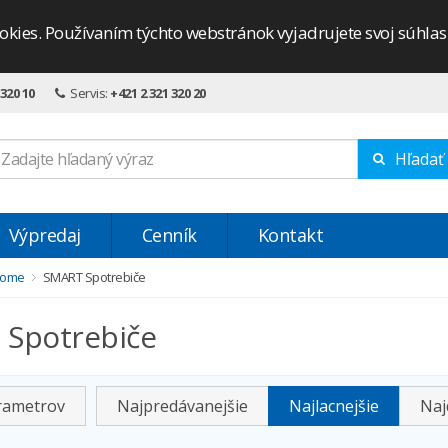
okies. Používaním týchto webstránok vyjadrujete svoj súhla
 320 10
Servis:
+421 2 321 320 20
Hľadať
Výpredaj
Cenník
Kontakt
Home
SMART Spotrebiče
Spotrebiče
arametrov
Najpredávanejšie
Najlacnejšie
Naj