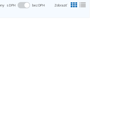
eny
s DPH
bez DPH
Zobraziť