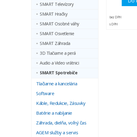
Do 
SMART Televízory
SMART Hračky
bez DPH
SMART Osobné váhy
s DPH
SMART Osvetlenie
SMART Záhrada
3D Tlačiarne a perá
Audio a Video vrátnici
SMART Spotrebiče
Tlačiarne a kancelária
Software
Káble, Redukcie, Zásuvky
Batérie a nabíjanie
Záhrada, dielňa, voľný čas
AGEM služby a servis