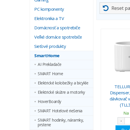
Reset p
PC komponenty
Elektronika a TV
Domácnosť a spotrebiče
Veľké domáce spotrebiče
Sieťové produkty
SmartHome
AI Prekladače
SMART Home
Elektrické kolobežky a bicykle
TELLUR 
Elektrické skútre a motorky
Dispenser
dávkovač v
HoverBoardy
(TLL
SMART Hotelové riešenia
Na 
SMART hodinky, náramky,
-
prstene