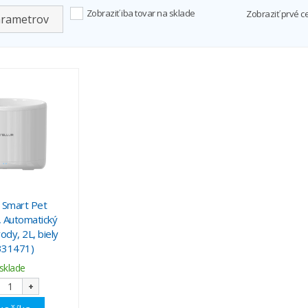
Zobraziť iba tovar na sklade
Zobraziť prvé c
arametrov
Smart Pet
, Automatický
ody, 2L, biely
331471)
sklade
+