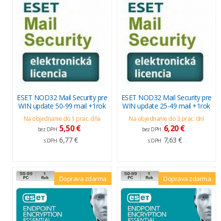
ESET NOD32 Mail Security pre
ESET NOD32 Mail Security pre
WIN update 50-99 mail +1rok
WIN update 25-49 mail +1rok
Na objednanie do 1 prac. dňa
Na objednanie do 3 prac. dní
5,50 €
6,20 €
bez DPH
bez DPH
6,77 €
7,63 €
s DPH
s DPH
Doprava zdarma
Doprava zdarma