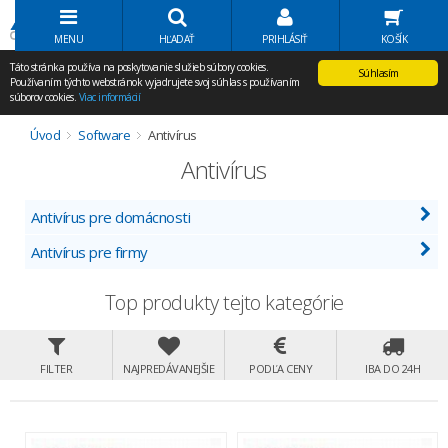
Volať Agem
MENU
HĽADAŤ
PRIHLÁSIŤ
KOŠÍK
Táto stránka používa na poskytovanie služieb súbory cookies.
Súhlasím
Používaním týchto webstránok vyjadrujete svoj súhlas s používaním
súborov cookies.
Viac informácií
Úvod
Software
Antivírus
Antivírus
Antivírus pre domácnosti
Antivírus pre firmy
Top produkty tejto kategórie
FILTER
NAJPREDÁVANEJŠIE
PODĽA CENY
IBA DO 24H