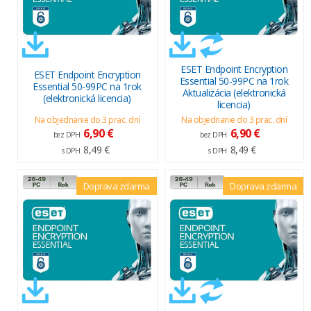
ESET Endpoint Encryption
ESET Endpoint Encryption
Essential 50-99PC na 1rok
Essential 50-99PC na 1rok
Aktualizácia (elektronická
(elektronická licencia)
licencia)
Na objednanie do 3 prac. dní
Na objednanie do 3 prac. dní
6,90 €
6,90 €
bez DPH
bez DPH
8,49 €
8,49 €
s DPH
s DPH
Doprava zdarma
Doprava zdarma