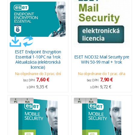
ESET Endpoint Encryption
Essential 1-10PC na 1rok
ESET NOD32 Mail Security pre
Aktualizácia (elektronická
WIN 50-99 mail + 1rok
licencia)
Na objednanie do 3 prac. dní
Na objednanie do 1 prac. dňa
7,60 €
7,90 €
bez DPH
bez DPH
9,35 €
9,72 €
s DPH
s DPH