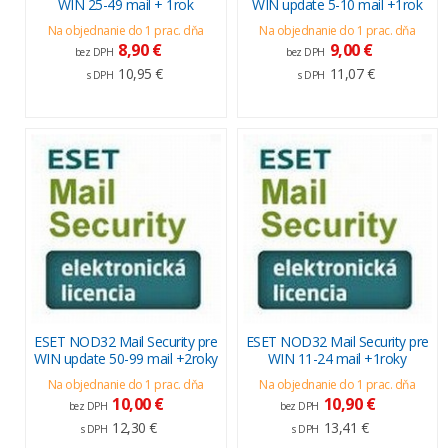
WIN 25-49 mail + 1rok
WIN update 5-10 mail +1rok
Na objednanie do 1 prac. dňa
Na objednanie do 1 prac. dňa
8,90 €
9,00 €
bez DPH
bez DPH
10,95 €
11,07 €
s DPH
s DPH
ESET NOD32 Mail Security pre
ESET NOD32 Mail Security pre
WIN update 50-99 mail +2roky
WIN 11-24 mail +1roky
Na objednanie do 1 prac. dňa
Na objednanie do 1 prac. dňa
10,00 €
10,90 €
bez DPH
bez DPH
12,30 €
13,41 €
s DPH
s DPH