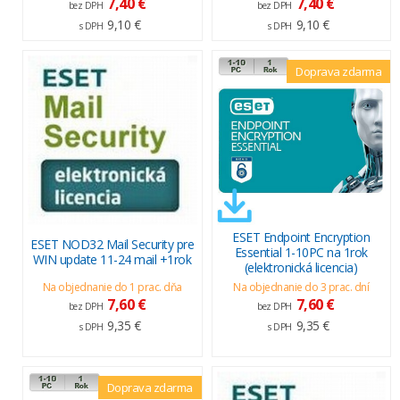
7,40 €
7,40 €
bez DPH
bez DPH
9,10 €
9,10 €
s DPH
s DPH
Doprava zdarma
ESET Endpoint Encryption
ESET NOD32 Mail Security pre
Essential 1-10PC na 1rok
WIN update 11-24 mail +1rok
(elektronická licencia)
Na objednanie do 1 prac. dňa
Na objednanie do 3 prac. dní
7,60 €
7,60 €
bez DPH
bez DPH
9,35 €
9,35 €
s DPH
s DPH
Doprava zdarma