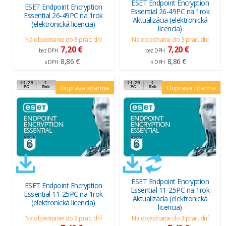
ESET Endpoint Encryption
ESET Endpoint Encryption
Essential 26-49PC na 1rok
Essential 26-49PC na 1rok
Aktualizácia (elektronická
(elektronická licencia)
licencia)
Na objednanie do 3 prac. dní
Na objednanie do 3 prac. dní
7,20 €
7,20 €
bez DPH
bez DPH
8,86 €
8,86 €
s DPH
s DPH
Doprava zdarma
Doprava zdarma
ESET Endpoint Encryption
ESET Endpoint Encryption
Essential 11-25PC na 1rok
Essential 11-25PC na 1rok
Aktualizácia (elektronická
(elektronická licencia)
licencia)
Na objednanie do 3 prac. dní
Na objednanie do 3 prac. dní