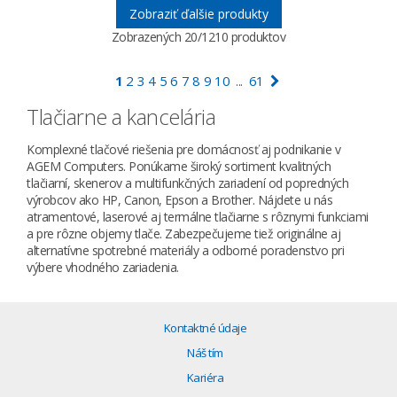
Zobraziť ďalšie produkty
Zobrazených
20
/1210 produktov
1
2
3
4
5
6
7
8
9
10
61
...
Tlačiarne a kancelária
Komplexné tlačové riešenia pre domácnosť aj podnikanie v
AGEM Computers. Ponúkame široký sortiment kvalitných
tlačiarní, skenerov a multifunkčných zariadení od popredných
výrobcov ako HP, Canon, Epson a Brother. Nájdete u nás
atramentové, laserové aj termálne tlačiarne s rôznymi funkciami
a pre rôzne objemy tlače. Zabezpečujeme tiež originálne aj
alternatívne spotrebné materiály a odborné poradenstvo pri
výbere vhodného zariadenia.
Kontaktné údaje
Náš tím
Kariéra