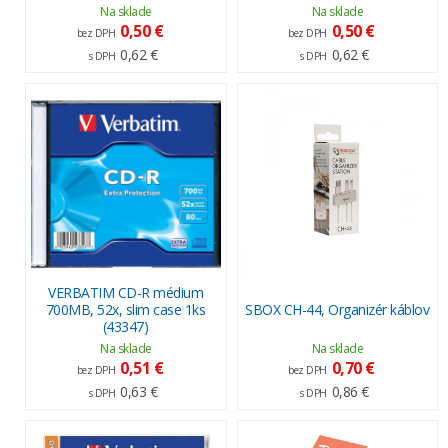
Na sklade
Na sklade
0,50 €
0,50 €
bez DPH
bez DPH
0,62 €
0,62 €
s DPH
s DPH
VERBATIM CD-R médium
700MB, 52x, slim case 1ks
SBOX CH-44, Organizér káblov
(43347)
Na sklade
Na sklade
0,51 €
0,70 €
bez DPH
bez DPH
0,63 €
0,86 €
s DPH
s DPH