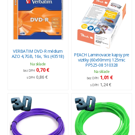
VERBATIM DVD-R médium
PEACH Laminovacie kapsy pre
AZO 4,7GB, 16x, 1ks (43518)
vizitky (60x90mm) 125mic
Na sklade
PP525-08 510328
0,70 €
bez DPH
Na sklade
1,01 €
0,86 €
s DPH
bez DPH
1,24 €
s DPH