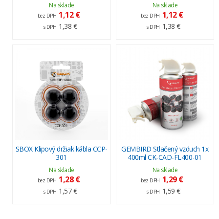
Na sklade
Na sklade
1,12 €
1,12 €
bez DPH
bez DPH
1,38 €
1,38 €
s DPH
s DPH
SBOX Klipový držiak kábla CCP-
GEMBIRD Stlačený vzduch 1x
301
400ml CK-CAD-FL400-01
Na sklade
Na sklade
1,28 €
1,29 €
bez DPH
bez DPH
1,57 €
1,59 €
s DPH
s DPH