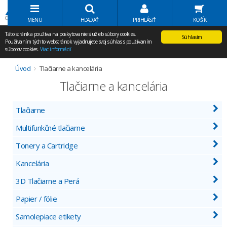
Volať Agem
MENU
HĽADAŤ
PRIHLÁSIŤ
KOŠÍK
Táto stránka používa na poskytovanie služieb súbory cookies.
Súhlasím
Používaním týchto webstránok vyjadrujete svoj súhlas s používaním
súborov cookies.
Viac informácií
Úvod
Tlačiarne a kancelária
Tlačiarne a kancelária
Tlačiarne
Multifunkčné tlačiarne
Tonery a Cartridge
Kancelária
3D Tlačiarne a Perá
Papier / fólie
Samolepiace etikety