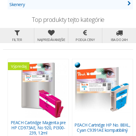
Skenery
Top produkty tejto kategórie
FILTER
NAJPREDÁVANEJŠIE
PODĽA CENY
IBA DO 24H
Výpredaj
PEACH Cartridge Magenta pre
PEACH Cartridge HP No. 88XL,
HP CD973AE, No 920, PI300-
Cyan C9391AE kompatibilný
239, 12ml