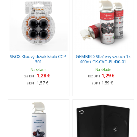
SBOX Klipový držiak kábla CCP-
GEMBIRD Stlačený vzduch 1x
301
400ml CK-CAD-FL400-01
Na sklade
Na sklade
1,28 €
1,29 €
bez DPH
bez DPH
1,57 €
1,59 €
s DPH
s DPH