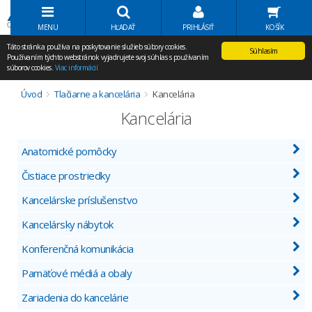
Volať Agem
MENU
HĽADAŤ
PRIHLÁSIŤ
KOŠÍK
Táto stránka používa na poskytovanie služieb súbory cookies.
Súhlasím
Používaním týchto webstránok vyjadrujete svoj súhlas s používaním
súborov cookies.
Viac informácií
Úvod
Tlačiarne a kancelária
Kancelária
Kancelária
Anatomické pomôcky
Čistiace prostriedky
Kancelárske príslušenstvo
Kancelársky nábytok
Konferenčná komunikácia
Pamäťové médiá a obaly
Zariadenia do kancelárie