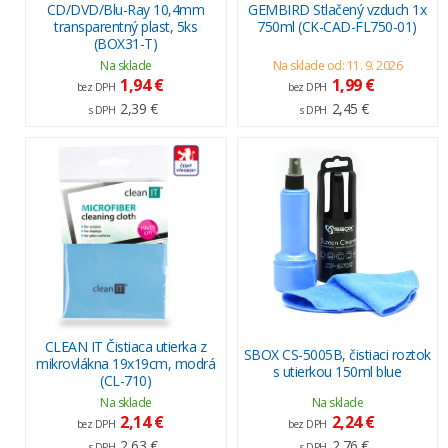
CD/DVD/Blu-Ray 10,4mm
GEMBIRD Stlačený vzduch 1x
transparentný plast, 5ks
750ml (CK-CAD-FL750-01)
(BOX31-T)
Na sklade
Na sklade od: 11. 9. 2026
1,94 €
1,99 €
bez DPH
bez DPH
2,39 €
2,45 €
s DPH
s DPH
CLEAN IT Čistiaca utierka z
SBOX CS-5005B, čistiaci roztok
mikrovlákna 19x19cm, modrá
s utierkou 150ml blue
(CL-710)
Na sklade
Na sklade
2,14 €
2,24 €
bez DPH
bez DPH
2,63 €
2,76 €
s DPH
s DPH