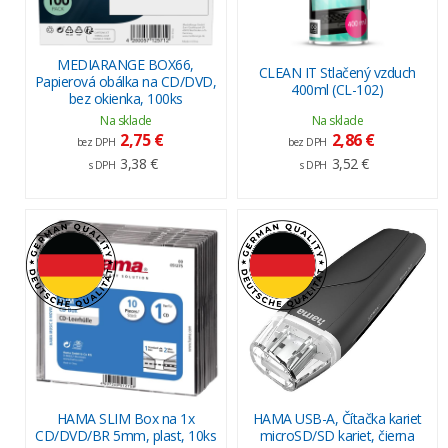
MEDIARANGE BOX66,
CLEAN IT Stlačený vzduch
Papierová obálka na CD/DVD,
400ml (CL-102)
bez okienka, 100ks
Na sklade
Na sklade
2,75 €
2,86 €
bez DPH
bez DPH
3,38 €
3,52 €
s DPH
s DPH
HAMA SLIM Box na 1x
HAMA USB-A, Čítačka kariet
CD/DVD/BR 5mm, plast, 10ks
microSD/SD kariet, čierna