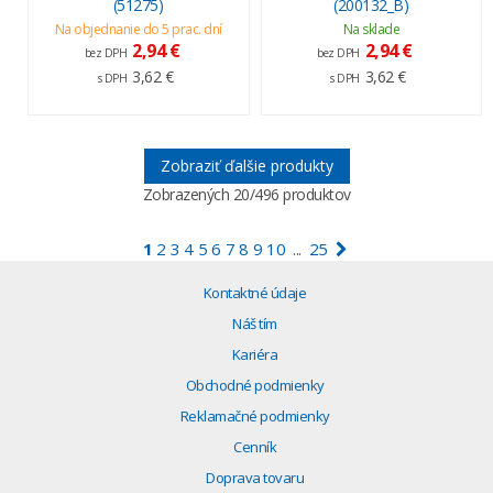
(51275)
(200132_B)
Na objednanie do 5 prac. dní
Na sklade
2,94 €
2,94 €
bez DPH
bez DPH
3,62 €
3,62 €
s DPH
s DPH
Zobraziť ďalšie produkty
Zobrazených
20
/496 produktov
1
2
3
4
5
6
7
8
9
10
25
...
Kontaktné údaje
Náš tím
Kariéra
Obchodné podmienky
Reklamačné podmienky
Cenník
Doprava tovaru