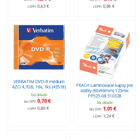
0,63 €
0,86 €
s DPH
s DPH
VERBATIM DVD-R médium
PEACH Laminovacie kapsy pre
AZO 4,7GB, 16x, 1ks (43518)
vizitky (60x90mm) 125mic
Na sklade
PP525-08 510328
0,70 €
bez DPH
Na sklade
1,01 €
0,86 €
s DPH
bez DPH
1,24 €
s DPH