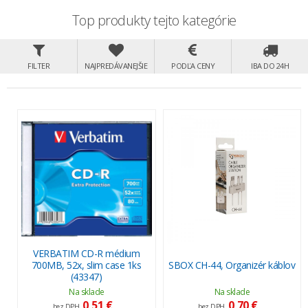
Top produkty tejto kategórie
FILTER
NAJPREDÁVANEJŠIE
PODĽA CENY
IBA DO 24H
VERBATIM CD-R médium
700MB, 52x, slim case 1ks
SBOX CH-44, Organizér káblov
(43347)
Na sklade
Na sklade
0,51 €
0,70 €
bez DPH
bez DPH