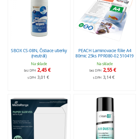
SBOX CS-08N, Čistiace utierky
PEACH Laminovacie fólie A4
(neutrál)
80mic 25ks PPR080-02 510419
Na sklade
Na sklade
2,45 €
2,55 €
bez DPH
bez DPH
3,01 €
3,14 €
s DPH
s DPH