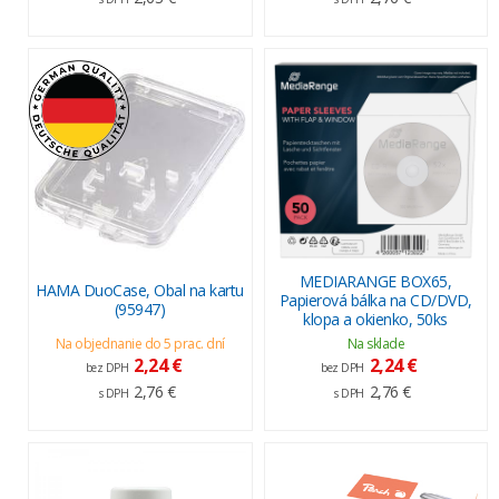
MEDIARANGE BOX65,
HAMA DuoCase, Obal na kartu
Papierová bálka na CD/DVD,
(95947)
klopa a okienko, 50ks
Na objednanie do 5 prac. dní
Na sklade
2,24 €
2,24 €
bez DPH
bez DPH
2,76 €
2,76 €
s DPH
s DPH