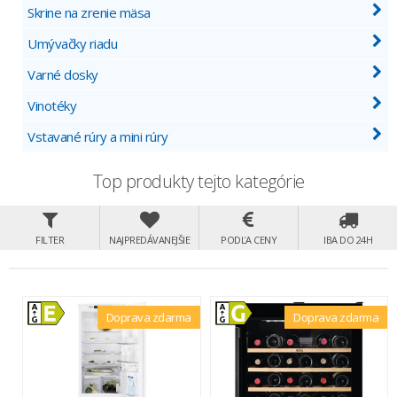
Skrine na zrenie mäsa
Umývačky riadu
Varné dosky
Vinotéky
Vstavané rúry a mini rúry
Top produkty tejto kategórie
FILTER
NAJPREDÁVANEJŠIE
PODĽA CENY
IBA DO 24H
Doprava zdarma
Doprava zdarma