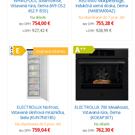
WHIRLPOOL SteamSense,
AEG 6000 MultipleBridge,
Vstavaná rúra, čierna (W9 OS2
Indukčná varná doska, čierna
4S2 P BSS)
(NIK85M00AZ)
Na sklade
Na objednanie do 7 prac. dní
754,00 €
755,28 €
bez DPH
bez DPH
927,42 €
928,99 €
s DPH
s DPH
Doprava zdarma
ELECTROLUX NoFrost,
ELECTROLUX 700 MealAssist,
Vstavaná skriňová mraznička,
Vstavaná rúra, čierna
biela (KUN7NE18S)
(KOEAP3XT)
Na objednanie do 5 prac. dní
Na sklade
759,04 €
762,30 €
bez DPH
bez DPH