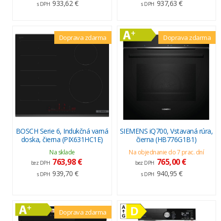
933,62 €
937,63 €
s DPH
s DPH
Doprava zdarma
Doprava zdarma
BOSCH Serie 6, Indukčná varná
SIEMENS iQ700, Vstavaná rúra,
doska, čierna (PIX631HC1E)
čierna (HB776G1B1)
Na sklade
Na objednanie do 7 prac. dní
763,98 €
765,00 €
bez DPH
bez DPH
939,70 €
940,95 €
s DPH
s DPH
Doprava zdarma