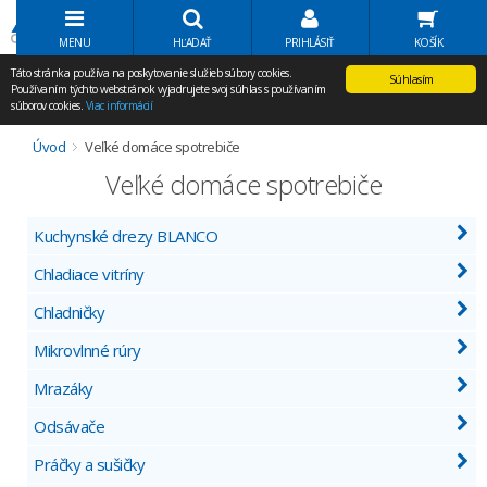
Volať Agem
MENU
HĽADAŤ
PRIHLÁSIŤ
KOŠÍK
Táto stránka používa na poskytovanie služieb súbory cookies.
Súhlasím
Používaním týchto webstránok vyjadrujete svoj súhlas s používaním
súborov cookies.
Viac informácií
Úvod
Veľké domáce spotrebiče
Veľké domáce spotrebiče
Kuchynské drezy BLANCO
Chladiace vitríny
Chladničky
Mikrovlnné rúry
Mrazáky
Odsávače
Práčky a sušičky