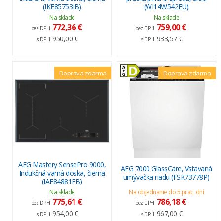
(IKE85753IB)
(WI14W542EU)
Na sklade
Na sklade
772,36 €
759,00 €
bez DPH
bez DPH
950,00 €
933,57 €
s DPH
s DPH
Doprava zdarma
Doprava zdarma
AEG Mastery SensePro 9000,
AEG 7000 GlassCare, Vstavaná
Indukčná varná doska, čierna
umývačka riadu (FSK73778P)
(IAE84881FB)
Na sklade
Na objednanie do 5 prac. dní
775,61 €
786,18 €
bez DPH
bez DPH
954,00 €
967,00 €
s DPH
s DPH