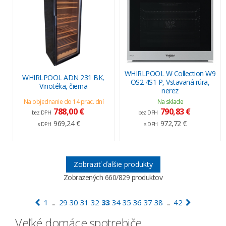
WHIRLPOOL W Collection W9
WHIRLPOOL ADN 231 BK,
OS2 4S1 P, Vstavaná rúra,
Vinotéka, čierna
nerez
Na objednanie do 14 prac. dní
Na sklade
788,00 €
790,83 €
bez DPH
bez DPH
969,24 €
972,72 €
s DPH
s DPH
Zobraziť ďalšie produkty
Zobrazených
660
/829 produktov
1
29
30
31
32
33
34
35
36
37
38
42
...
...
Veľké domáce spotrebiče