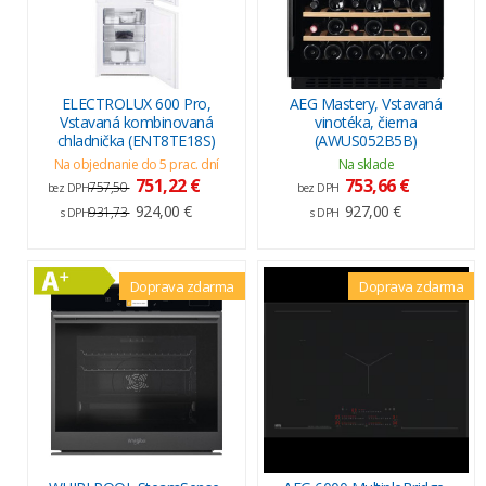
ELECTROLUX 600 Pro,
AEG Mastery, Vstavaná
Vstavaná kombinovaná
vinotéka, čierna
chladnička (ENT8TE18S)
(AWUS052B5B)
Na objednanie do 5 prac. dní
Na sklade
751,22 €
753,66 €
757,50
bez DPH
bez DPH
924,00 €
927,00 €
931,73
s DPH
s DPH
Doprava zdarma
Doprava zdarma