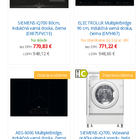
SIEMENS iQ700 80cm,
ELECTROLUX MultipleBridge
Indukčná varná doska, čierna
90 cm, Indukčná varná doska,
(EX875FVC1E)
čierna (EIV9467)
Na sklade
Na objednanie do 5 prac. dní
770,83 €
771,22 €
bez DPH
bez DPH
948,12 €
948,60 €
s DPH
s DPH
Doprava zdarma
Doprava zdarma
AEG 6000 MultipleBridge,
SIEMENS iQ700, Vstavaná
Indukčná varná doska, čierna
práčka plnená spredu, biela