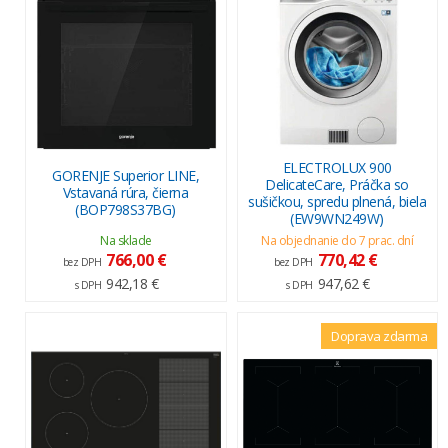
ELECTROLUX 900
GORENJE Superior LINE,
DelicateCare, Práčka so
Vstavaná rúra, čierna
sušičkou, spredu plnená, biela
(BOP798S37BG)
(EW9WN249W)
Na sklade
Na objednanie do 7 prac. dní
766,00 €
770,42 €
bez DPH
bez DPH
942,18 €
947,62 €
s DPH
s DPH
Doprava zdarma