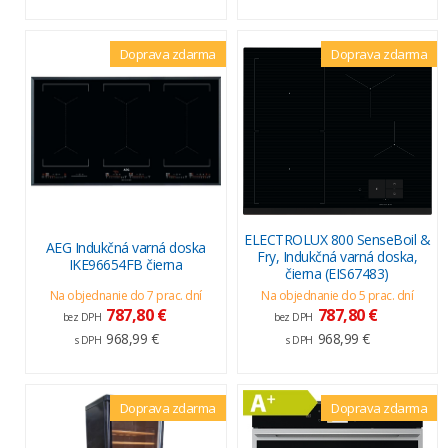
Doprava zdarma
Doprava zdarma
ELECTROLUX 800 SenseBoil &
AEG Indukčná varná doska
Fry, Indukčná varná doska,
IKE96654FB čierna
čierna (EIS67483)
Na objednanie do 7 prac. dní
Na objednanie do 5 prac. dní
787,80 €
787,80 €
bez DPH
bez DPH
968,99 €
968,99 €
s DPH
s DPH
Doprava zdarma
Doprava zdarma