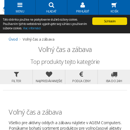
Volať Agem
MENU
HĽADAŤ
PRIHLÁSIŤ
KOŠÍK
Táto stránka používa na poskytovanie služieb súbory cookies.
Súhlasím
Používaním týchto webstránok vyjadrujete svoj súhlas s používaním
súborov cookies.
Viac informácií
Úvod
Voľný čas a zábava
Voľný čas a zábava
Top produkty tejto kategórie
FILTER
NAJPREDÁVANEJŠIE
PODĽA CENY
IBA DO 24H
Voľný čas a zábava
Všetko pre aktívny oddych a zábavu nájdete v AGEM Computers.
Ponúkame bohatý sortiment produktov pre voľnočasové aktivity