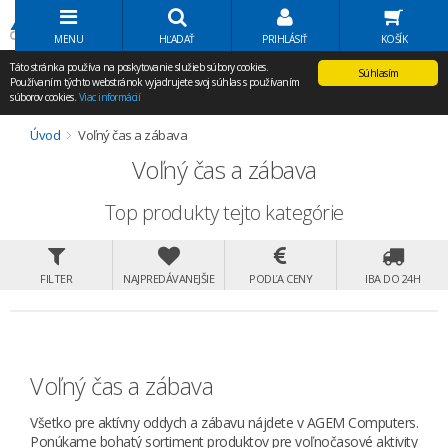
Volať Agem
MENU
HĽADAŤ
PRIHLÁSIŤ
KOŠÍK
Táto stránka používa na poskytovanie služieb súbory cookies.
Súhlasím
Používaním týchto webstránok vyjadrujete svoj súhlas s používaním
súborov cookies.
Viac informácií
Úvod
Voľný čas a zábava
Voľný čas a zábava
Top produkty tejto kategórie
FILTER
NAJPREDÁVANEJŠIE
PODĽA CENY
IBA DO 24H
Voľný čas a zábava
Všetko pre aktívny oddych a zábavu nájdete v AGEM Computers.
Ponúkame bohatý sortiment produktov pre voľnočasové aktivity