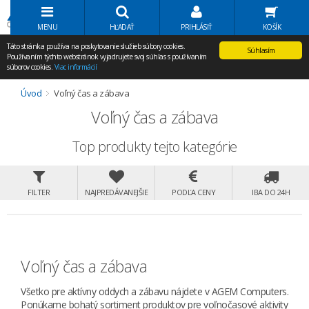
Volať Agem
MENU
HĽADAŤ
PRIHLÁSIŤ
KOŠÍK
Táto stránka používa na poskytovanie služieb súbory cookies.
Súhlasím
Používaním týchto webstránok vyjadrujete svoj súhlas s používaním
súborov cookies.
Viac informácií
Úvod
Voľný čas a zábava
Voľný čas a zábava
Top produkty tejto kategórie
FILTER
NAJPREDÁVANEJŠIE
PODĽA CENY
IBA DO 24H
Voľný čas a zábava
Všetko pre aktívny oddych a zábavu nájdete v AGEM Computers.
Ponúkame bohatý sortiment produktov pre voľnočasové aktivity