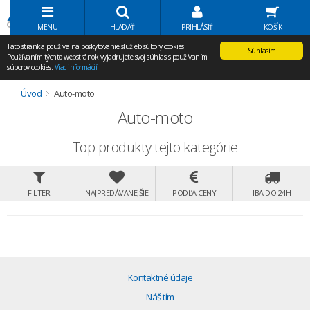
Volať Agem
MENU
HĽADAŤ
PRIHLÁSIŤ
KOŠÍK
Táto stránka používa na poskytovanie služieb súbory cookies.
Súhlasím
Používaním týchto webstránok vyjadrujete svoj súhlas s používaním
súborov cookies.
Viac informácií
Úvod
Auto-moto
Auto-moto
Top produkty tejto kategórie
FILTER
NAJPREDÁVANEJŠIE
PODĽA CENY
IBA DO 24H
Kontaktné údaje
Náš tím