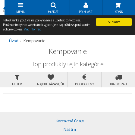
Volať Agem
MENU
HĽADAŤ
PRIHLÁSIŤ
KOŠÍK
Táto stránka používa na poskytovanie služieb súbory cookies.
Súhlasím
Používaním týchto webstránok vyjadrujete svoj súhlas s používaním
súborov cookies.
Viac informácií
Úvod
Kempovanie
Kempovanie
Top produkty tejto kategórie
FILTER
NAJPREDÁVANEJŠIE
PODĽA CENY
IBA DO 24H
Kontaktné údaje
Náš tím