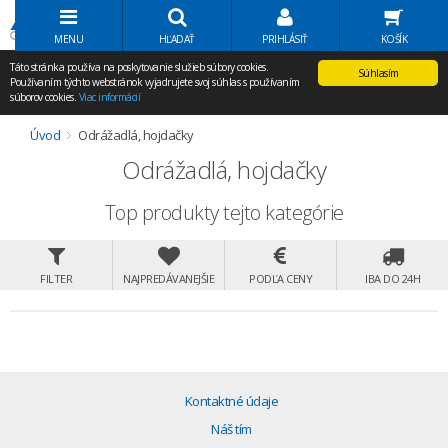
Volať Agem
MENU
HĽADAŤ
PRIHLÁSIŤ
KOŠÍK
Táto stránka používa na poskytovanie služieb súbory cookies.
Súhlasím
Používaním týchto webstránok vyjadrujete svoj súhlas s používaním
súborov cookies.
Viac informácií
Úvod
Odrážadlá, hojdačky
Odrážadlá, hojdačky
Top produkty tejto kategórie
FILTER
NAJPREDÁVANEJŠIE
PODĽA CENY
IBA DO 24H
Kontaktné údaje
Náš tím