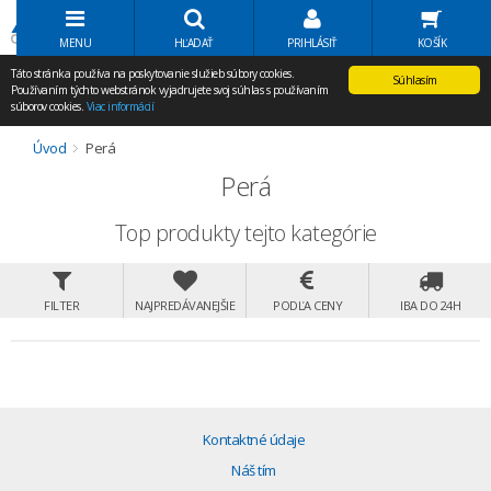
Volať Agem
MENU
HĽADAŤ
PRIHLÁSIŤ
KOŠÍK
Táto stránka používa na poskytovanie služieb súbory cookies.
Súhlasím
Používaním týchto webstránok vyjadrujete svoj súhlas s používaním
súborov cookies.
Viac informácií
Úvod
Perá
Perá
Top produkty tejto kategórie
FILTER
NAJPREDÁVANEJŠIE
PODĽA CENY
IBA DO 24H
Kontaktné údaje
Náš tím