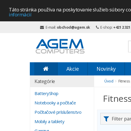
Táto stránka používa na poskytovanie služieb súbory co
informácií
E-mail:
obchod@agem.sk
E-shop:
+421 2 321
Akcie
Novinky
Kategórie
Úvod
Fitnes
BatteryShop
Fitnes
Notebooky a počítače
Počítačové príslušenstvo
Filter p
Mobily a tablety
Gaming