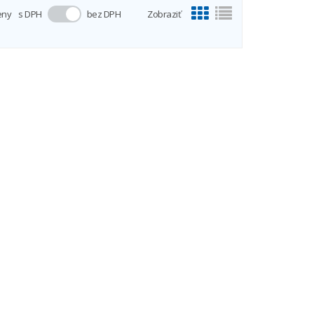
eny
s DPH
bez DPH
Zobraziť