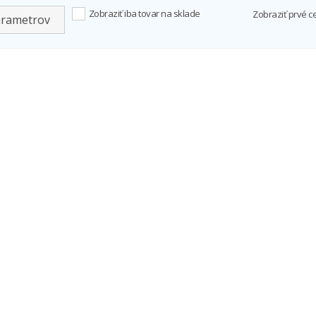
Zobraziť iba tovar na sklade
Zobraziť prvé c
arametrov