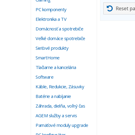
Reset p
PC komponenty
Elektronika a TV
Domácnosť a spotrebiče
Veľké domáce spotrebiče
Sieťové produkty
SmartHome
Tlačiarne a kancelária
Software
Káble, Redukcie, Zásuvky
Batérie a nabíjanie
Záhrada, dielňa, voľný čas
AGEM služby a servis
Pamäťové moduly upgrade
PC konfigurátor