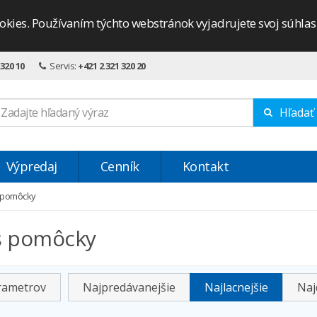
okies. Používaním týchto webstránok vyjadrujete svoj súhla
 320 10
Servis:
+421 2 321 320 20
Hľadať
Výpredaj
Cenník
Kontakt
s pomôcky
s pomôcky
arametrov
Najpredávanejšie
Najlacnejšie
Naj