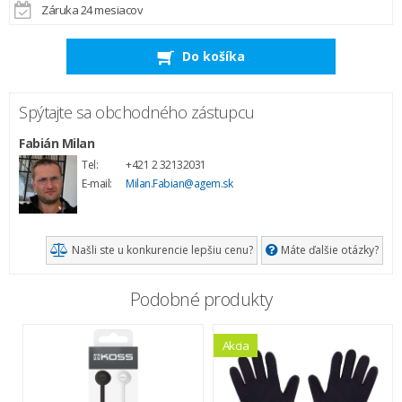
Záruka 24 mesiacov
Do košíka
Spýtajte sa obchodného zástupcu
Fabián Milan
Tel:
+421 2 32132031
E-mail:
Milan.Fabian@agem.sk
Našli ste u konkurencie lepšiu cenu?
Máte ďalšie otázky?
Podobné produkty
Akcia