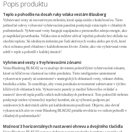
Popis produktu
Teplo a pohodlie na dosah ruky vďaka vestám Blauberg
Vyhrievané vesty sú inovatívnym riešením, ktoré spája módu s funkčnosťou. Tieto
jedinečné odevy vybavené vyhrievacími panelmi poskytujú extra teplo v chladných
podmienkach. Vyhrievané vesty fungujú napájaním z prenosného zdroja energie, ako
je napríklad powerbanka. Vďaka nim si môžete užívať tepelnú pohodu bez ohľadu na
okolitú teplotu. Sú ideálnym riešením pre ľudí aktívnych vonku alebo pre tých, ktorí
chcú ochranu pred chladom v každodennom živote. Zistite, ako vás vyhrievaná vesta
udrží v teple a pohodlí v každej situácii!
Vyhrievané vesty s 9 vyhrievacími zónami
Vesta Blauberg BLKG02 sa vyznačuje deviatimi pokročilými vyhrievacími zónami,
ktoré sú kľúčovou vlastnosťou tohto produktu. Tieto inteligentne umiestnené
vykurovacie panely sú umiestnené v strategických oblastiach vesty, vrátane chrbta,
hrudníka a krku. To umožňuje, aby vesta ponúkala rovnomerné zahrievanie v týchto
kľúčových oblastiach tela. Vykurovacie panely je možné ľubovoľne ovládať a
nastaviť úroveň tepla podľa vašich individuálnych preferencií. Toto pokročilé riešenie
poskytuje nielen výnimočný tepelný komfort, ale aj výbornú podporu pri
outdoorových aktivitách alebo pri každodennom používaní. Objavte, ako deväť
vykurovacích zón vo veste Blauberg BLKG02 prináša revolúciu vo vašom pohodlí v
chladných podmienkach!
Možnosť 3 horizontálnych nastavení ohrevu a dvojitého tlačidla
Vesta Blauberg BLKG02 nanovo definuje pojem tepelného komfortu a ponúka až