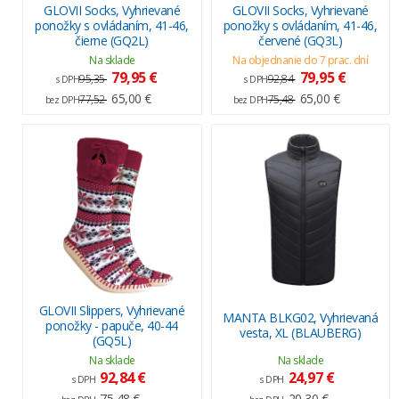
GLOVII Socks, Vyhrievané
GLOVII Socks, Vyhrievané
ponožky s ovládaním, 41-46,
ponožky s ovládaním, 41-46,
čierne (GQ2L)
červené (GQ3L)
Na sklade
Na objednanie do 7 prac. dní
79,95 €
79,95 €
95,35
92,84
s DPH
s DPH
65,00 €
65,00 €
77,52
75,48
bez DPH
bez DPH
GLOVII Slippers, Vyhrievané
MANTA BLKG02, Vyhrievaná
ponožky - papuče, 40-44
vesta, XL (BLAUBERG)
(GQ5L)
Na sklade
Na sklade
92,84 €
24,97 €
s DPH
s DPH
75,48 €
20,30 €