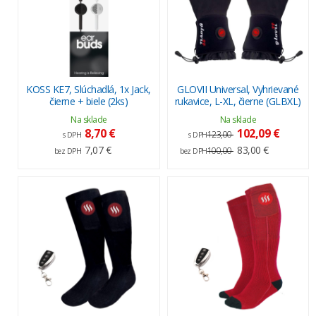
KOSS KE7, Slúchadlá, 1x Jack,
GLOVII Universal, Vyhrievané
čierne + biele (2ks)
rukavice, L-XL, čierne (GLBXL)
Na sklade
Na sklade
8,70 €
102,09 €
123,00
s DPH
s DPH
7,07 €
83,00 €
100,00
bez DPH
bez DPH