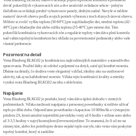
deväť pokročilých vykurovacích zón a dve nezávislé ovládacie sekcie - jedným
tlačidlom sa ovládajú predné vykurovacie panely, druhým zadné. Navyše si môžete
nastaviť úroveň ohrevu podľa svojich potrieb výberom z troch rôznych úrovní ohrevu.
Môžete si zvoliť vyššiu teplotu (50-60°C) pre najchladnejšie dni, strednú teplotu (42-
48°C) pre chladnejšie dni alebo nižšiu teplotu (35-40°C) pre mierne dni. Táto
pokročilá kombinácia vykurovacích zón a regulácie teploty vám dáva plnú kontrolu
nad vašim tepelným komfortom bez ohľadu na poveternostné podmienky alebo vaše
vlastné preferencie.
Pozornosť na detail
Vesta Blauberg BLKG02 je kombináciou najkvalitnejších materiálov a starostlivého
spracovania. Použité látky sú odolné a príjemné na dotyk, zaisťujú komfort nosenia.
Dbáme na detaily, čo dodáva veste elegantný vzhľad, ideálny ako na outdoorové
aktivity, tak aj na každodenné nosenie. Vďaka tejto kombinácii kvality a estetiky
vyniká vesta Blauberg BLKG02 na trhu s oblečením.
Napájanie
Vesta Blauberg BLKG02 je produkt, ktorý vám dáva úplnú slobodu v zimných
podmienkach. Vďaka možnosti napájania z prenosnej powerbanky si môžete užívať
teplo po dlhú dobu. Odporúčame powerbanku s kapacitou 10 000mAh a výstupným
prúdom 2A, ktorá umožní nepretržitú prevádzku vesty až 6 hodín v režime auto alebo
až 3-3,5 hodiny v najvýkonnejšom (červenom) režime. To znamená, že či už ste na
zimnej túre, alebo len potrebujete denne nejaké teplo navyše, táto vesta vám poskytne
tepelný komfort, ktorý si zaslúžite.