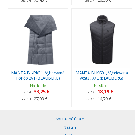
bez DPH
bez DPH
MANTA BL-PK01, Vyhrievané
MANTA BLKG01, Vyhrievaná
Pončo 2v1 (BLAUBERG)
vesta, XXL (BLAUBERG)
Na sklade
Na sklade
33,25 €
18,19 €
s DPH
s DPH
27,03 €
14,79 €
bez DPH
bez DPH
Kontaktné údaje
Náš tím