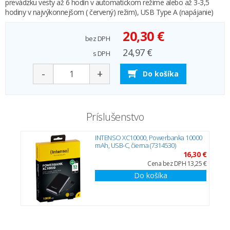
prevádzku vesty až 6 hodín v automatickom režime alebo až 3-3,5
hodiny v najvýkonnejšom ( červený) režim), USB Type A (napájanie)
20,30 €
bez DPH
24,97 €
s DPH
-
+
Do košíka
Príslušenstvo
INTENSO XC10000, Powerbanka 10000
mAh, USB-C, čierna (7314530)
16,30 €
Cena bez DPH 13,25 €
Do košíka