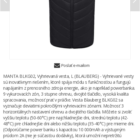
Poslať e-mailom
MANTA BLKG02, Vyhrievaná vesta, L (BLAUBERG) - Vyhrievané vesty
sú inovatívnym riešením, ktoré spája módu s funkčnosťou a fungujú
napájaním z prenosného zdroja energie, ako je napríklad powerbanka.
9 vykurovacích zón, 3 stupne ohrevu, dvojité tlačidlo, vysoká kvalita
spracovania, možnosť prať v práčke. Vesta Blauberg BLKG02 sa
vyznačuje deviatimi pokročilými vyhrievacími zónami. Možnosť 3
horizontálnych nastavení ohrevu a dvojitého tlačidla. Môžete si zvoliť
vyššiu teplotu (50-60°C) pre najchladnejšie dni, strednú teplotu (42-
48°C) pre chladnejšie dni alebo nižšiu teplotu (35-40°C) pre mierne dni.
(Odporúčame power banku s kapacitou 10 000mAh a výstupným
prúdom 2A (nie je súčasťou dodávky), ktorá umožní nepretržitú