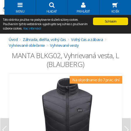
Volať Agem
MENU
HĽADAŤ
PRIHLÁSIŤ
KOŠÍK
Táto stránka používa na poskytovanie služieb súbory cookies.
Súhlasím
Používaním týchto webstránok vyjadrujete svoj súhlas s používaním
súborov cookies.
Viac informácií
Úvod
Záhrada, dielňa, voľný čas
Voľný čas a zábava
Vyhrievané oblečenie
Vyhrievané vesty
MANTA BLKG02, Vyhrievaná vesta, L
(BLAUBERG)
Na objednanie do 7 prac. dní