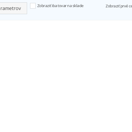
Zobraziť iba tovar na sklade
Zobraziť prvé c
arametrov