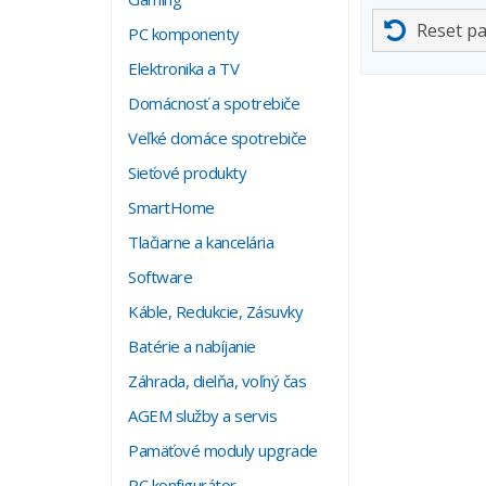
Reset p
PC komponenty
Elektronika a TV
Domácnosť a spotrebiče
Veľké domáce spotrebiče
Sieťové produkty
SmartHome
Tlačiarne a kancelária
Software
Káble, Redukcie, Zásuvky
Batérie a nabíjanie
Záhrada, dielňa, voľný čas
AGEM služby a servis
Pamäťové moduly upgrade
PC konfigurátor