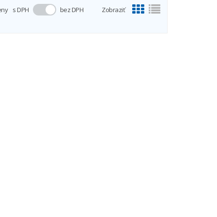
eny
s DPH
bez DPH
Zobraziť