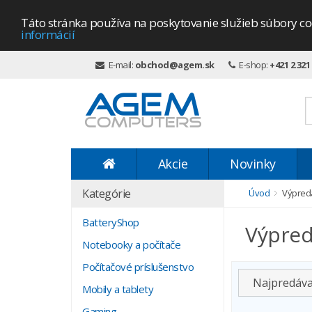
Táto stránka používa na poskytovanie služieb súbory co
informácií
E-mail:
obchod@agem.sk
E-shop:
+421 2 321
Akcie
Novinky
Kategórie
Úvod
Výpred
BatteryShop
Výpred
Notebooky a počítače
Počítačové príslušenstvo
Najpredáva
Mobily a tablety
Gaming