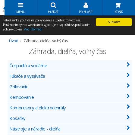
Volať Agem
MENU
HĽADAŤ
PRIHLÁSIŤ
KOŠÍK
Táto stránka používa na poskytovanie služieb súbory cookies.
Súhlasím
Používaním týchto webstránok vyjadrujete svoj súhlas s používaním
súborov cookies.
Viac informácií
Úvod
Záhrada, dielňa, voľný čas
Záhrada, dielňa, voľný čas
Čerpadlá a vodárne
Fúkače a vysávače
Grilovanie
Kempovanie
Kompresory a elektrocenrály
Kosačky
Nástroje a náradie - dielňa