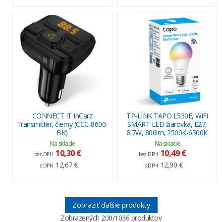
CONNECT IT InCarz
TP-LINK TAPO L530E, WiFi
Transmitter, čierny (CCC-8600-
SMART LED žiarovka, E27,
BK)
8.7W, 806lm, 2500K-6500K
Na sklade
Na sklade
10,30 €
10,49 €
bez DPH
bez DPH
12,67 €
12,90 €
s DPH
s DPH
Zobraziť ďalšie produkty
Zobrazených
200
/1036 produktov