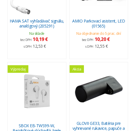
HAMA SAT vyhľadávač signálu,
AMIO Parkovací asistent, LED
analógový (205291)
(01565)
Na sklade
Na objednanie do 5 prac. dní
10,19 €
10,20 €
bez DPH
bez DPH
12,53 €
12,55 €
s DPH
s DPH
Výpredaj
Akcia
GLOVII GE33, Batéria pre
SBOX EB-TWS99-W,
vyhrievané rukavice, papuče a
Bezdrôtové slúchadlá, biele