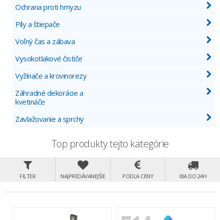
Ochrana proti hmyzu
Píly a štiepače
Voľný čas a zábava
Vysokotlakové čističe
Vyžínače a krovinorezy
Záhradné dekorácie a
kvetináče
Zavlažovanie a sprchy
Top produkty tejto kategórie
FILTER
NAJPREDÁVANEJŠIE
PODĽA CENY
IBA DO 24H