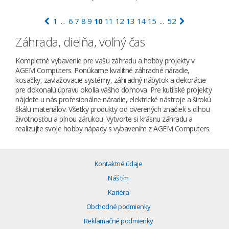
1
6
7
8
9
10
11
12
13
14
15
52
...
...
Záhrada, dielňa, voľný čas
Kompletné vybavenie pre vašu záhradu a hobby projekty v
AGEM Computers. Ponúkame kvalitné záhradné náradie,
kosačky, zavlažovacie systémy, záhradný nábytok a dekorácie
pre dokonalú úpravu okolia vášho domova. Pre kutilské projekty
nájdete u nás profesionálne náradie, elektrické nástroje a širokú
škálu materiálov. Všetky produkty od overených značiek s dlhou
životnosťou a plnou zárukou. Vytvorte si krásnu záhradu a
realizujte svoje hobby nápady s vybavením z AGEM Computers.
Kontaktné údaje
Náš tím
Kariéra
Obchodné podmienky
Reklamačné podmienky