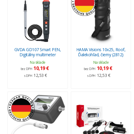
GVDA GD107 Smart PEN,
HAMA Visions 10x25, Roof,
Digitálny multimeter
Ďalekohľad, čierny (2812)
Na sklade
Na sklade
10,19 €
10,19 €
bez DPH
bez DPH
12,53 €
12,53 €
s DPH
s DPH