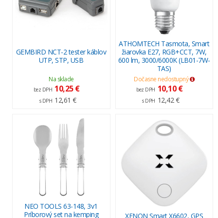
ATHOMTECH Tasmota, Smart
GEMBIRD NCT-2 tester káblov
žiarovka E27, RGB+CCT, 7W,
UTP, STP, USB
600 lm, 3000/6000K (LB01-7W-
TAS)
Na sklade
Dočasne nedostupný
10,25 €
10,10 €
bez DPH
bez DPH
12,61 €
12,42 €
s DPH
s DPH
NEO TOOLS 63-148, 3v1
Príborový set na kemping
XENON Smart X6602, GPS