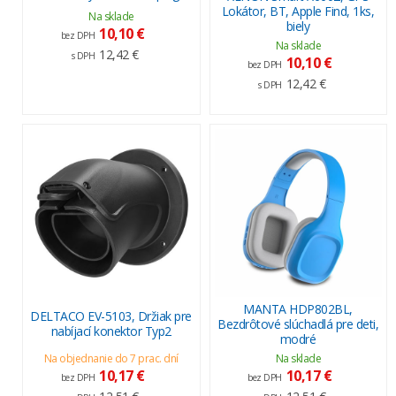
Lokátor, BT, Apple Find, 1ks,
Na sklade
biely
10,10 €
bez DPH
Na sklade
12,42 €
s DPH
10,10 €
bez DPH
12,42 €
s DPH
MANTA HDP802BL,
DELTACO EV-5103, Držiak pre
Bezdrôtové slúchadlá pre deti,
nabíjací konektor Typ2
modré
Na objednanie do 7 prac. dní
Na sklade
10,17 €
10,17 €
bez DPH
bez DPH