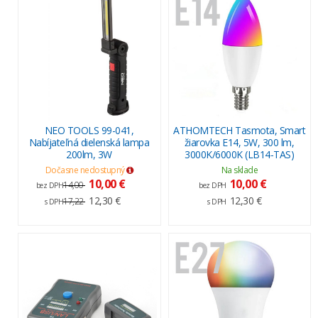
NEO TOOLS 99-041,
ATHOMTECH Tasmota, Smart
Nabíjateľná dielenská lampa
žiarovka E14, 5W, 300 lm,
200lm, 3W
3000K/6000K (LB14-TAS)
Dočasne nedostupný
Na sklade
10,00 €
10,00 €
14,00
bez DPH
bez DPH
12,30 €
12,30 €
17,22
s DPH
s DPH