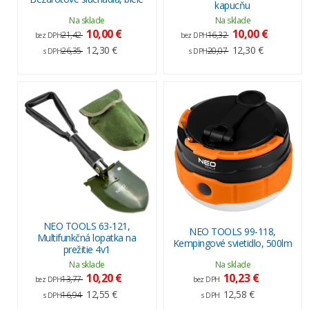
kapucňu
Na sklade
Na sklade
10,00 €
10,00 €
21,42
16,32
bez DPH
bez DPH
12,30 €
12,30 €
26,35
20,07
s DPH
s DPH
NEO TOOLS 63-121,
NEO TOOLS 99-118,
Multifunkčná lopatka na
Kempingové svietidlo, 500lm
prežitie 4v1
Na sklade
Na sklade
10,20 €
10,23 €
13,77
bez DPH
bez DPH
12,55 €
12,58 €
16,94
s DPH
s DPH