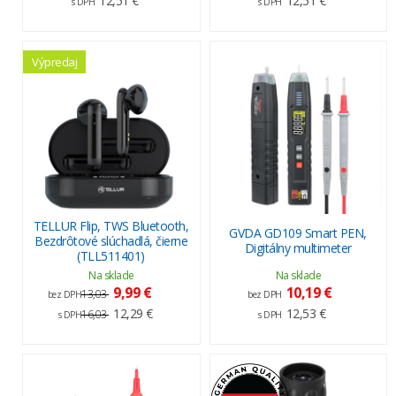
12,51 €
12,51 €
s DPH
s DPH
Výpredaj
TELLUR Flip, TWS Bluetooth,
GVDA GD109 Smart PEN,
Bezdrôtové slúchadlá, čierne
Digitálny multimeter
(TLL511401)
Na sklade
Na sklade
9,99 €
10,19 €
13,03
bez DPH
bez DPH
12,29 €
12,53 €
16,03
s DPH
s DPH