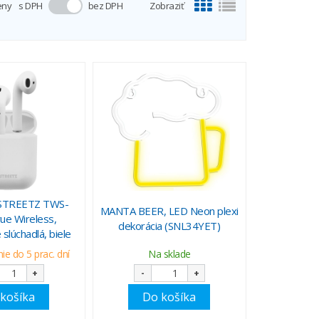
eny
s DPH
bez DPH
Zobraziť
STREETZ TWS-
MANTA BEER, LED Neon plexi
ue Wireless,
dekorácia (SNL34YET)
slúchadlá, biele
e do 5 prac. dní
Na sklade
+
-
+
košíka
Do košíka