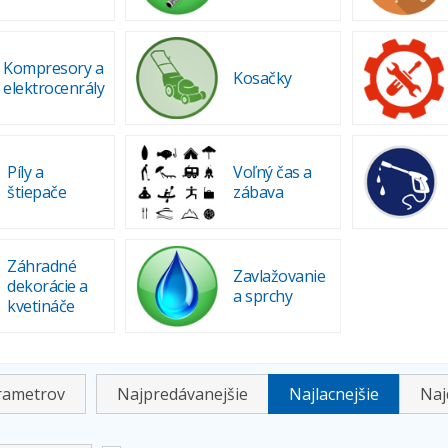
Kompresory a
Kosačky
elektrocenrály
Píly a
Voľný čas a
štiepače
zábava
Záhradné
Zavlažovanie
dekorácie a
a sprchy
kvetináče
arametrov
Najpredávanejšie
Najlacnejšie
Naj