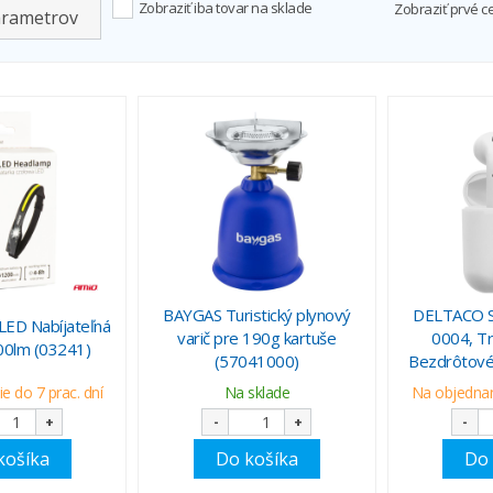
Zobraziť iba tovar na sklade
Zobraziť prvé c
arametrov
BAYGAS Turistický plynový
DELTACO 
ED Nabíjateľná
varič pre 190g kartuše
0004, Tr
400lm (03241)
(57041000)
Bezdrôtové 
e do 7 prac. dní
Na sklade
Na objednani
+
-
+
-
košíka
Do košíka
Do 