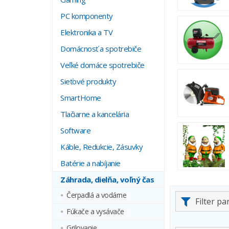
PC komponenty
Elektronika a TV
Domácnosť a spotrebiče
Veľké domáce spotrebiče
Sieťové produkty
SmartHome
Tlačiarne a kancelária
Software
Káble, Redukcie, Zásuvky
Batérie a nabíjanie
Záhrada, dielňa, voľný čas
Čerpadlá a vodárne
Filter p
Fúkače a vysávače
Grilovanie