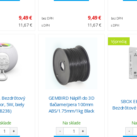
9,49 €
9,49 €
bez DPH
bez DPH
11,67 €
11,67 €
s DPH
s DPH
Výpredaj
, Bezdrôtový
GEMBIRD Náplň do 3D
SBOX E
or, 5W, biely
tlačiarne/pera 100mm
Bezdrôtové s
8238)
ABS/1.75mm/1kg Black
sklade
Na sklade
Na
+
-
+
-