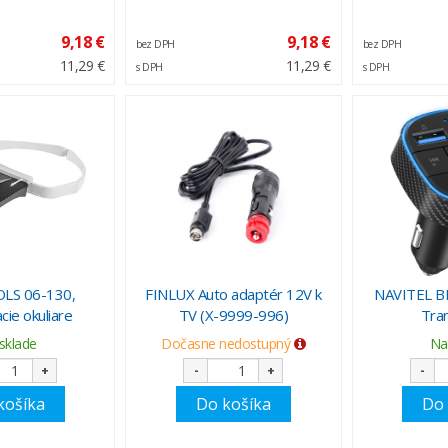
9,18 €
9,18 €
bez DPH
bez DPH
11,29 €
11,29 €
s DPH
s DPH
LS 06-130,
FINLUX Auto adaptér 12V k
NAVITEL B
cie okuliare
TV (X-9999-996)
Tra
sklade
Dočasne nedostupný
Na
+
-
+
-
košíka
Do košíka
Do 