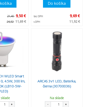
košíka
Do košíka
9,50 €
9,69 €
21,40
bez DPH
11,69 €
11,92 €
26,32
s DPH
H WLED Smart
0, 4.5W, 300 lm,
ARCAS 3v1 LED, Baterka,
0K (LB10-5W-
čierna (30700036)
LED)
 sklade
Na sklade
+
-
+