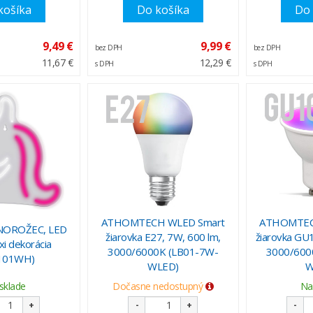
košíka
Do košíka
Do 
9,49 €
9,99 €
bez DPH
bez DPH
11,67 €
12,29 €
s DPH
s DPH
ATHOMTECH WLED Smart
ATHOMTEC
NOROŽEC, LED
žiarovka E27, 7W, 600 lm,
žiarovka GU1
xi dekorácia
3000/6000K (LB01-7W-
3000/600
101WH)
WLED)
W
sklade
Dočasne nedostupný
Na
+
-
+
-