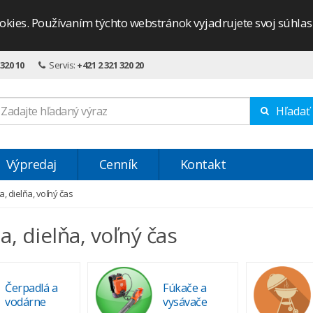
okies. Používaním týchto webstránok vyjadrujete svoj súhla
 320 10
Servis:
+421 2 321 320 20
Hľadať
Výpredaj
Cenník
Kontakt
, dielňa, voľný čas
, dielňa, voľný čas
Čerpadlá a
Fúkače a
vodárne
vysávače