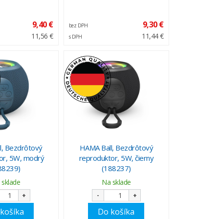
9,40 €
9,30 €
bez DPH
11,56 €
11,44 €
s DPH
l, Bezdrôtový
HAMA Ball, Bezdrôtový
or, 5W, modrý
reproduktor, 5W, čierny
88239)
(188237)
 sklade
Na sklade
+
-
+
košíka
Do košíka