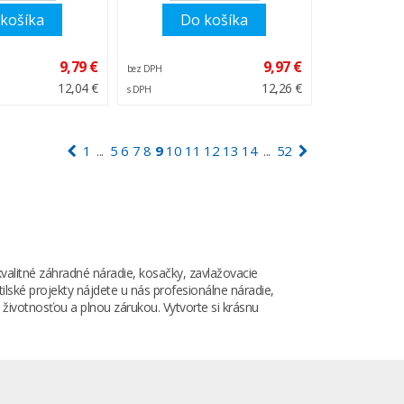
košíka
Do košíka
9,79 €
9,97 €
bez DPH
12,04 €
12,26 €
s DPH
1
5
6
7
8
9
10
11
12
13
14
52
...
...
litné záhradné náradie, kosačky, zavlažovacie
lské projekty nájdete u nás profesionálne náradie,
 životnosťou a plnou zárukou. Vytvorte si krásnu