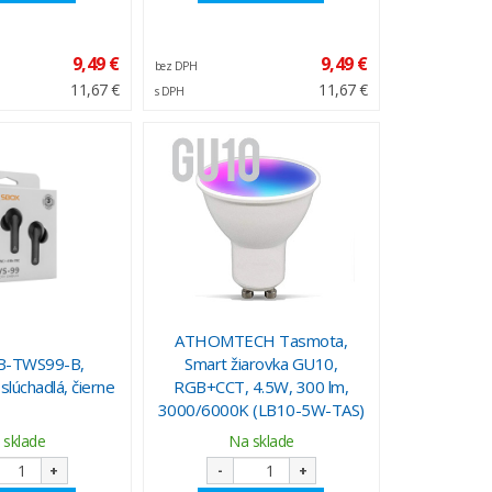
9,49 €
9,49 €
bez DPH
11,67 €
11,67 €
s DPH
ATHOMTECH Tasmota,
B-TWS99-B,
Smart žiarovka GU10,
lúchadlá, čierne
RGB+CCT, 4.5W, 300 lm,
3000/6000K (LB10-5W-TAS)
 sklade
Na sklade
+
-
+