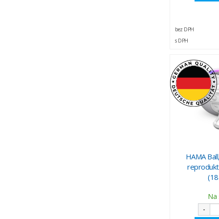
bez DPH
s DPH
HAMA Ball
reprodukt
(18
Na 
-