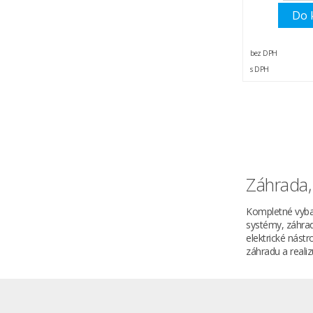
Do 
bez DPH
s DPH
Záhrada, 
Kompletné vyba
systémy, záhrad
elektrické nástr
záhradu a real