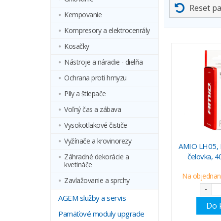
Reset p
Kempovanie
Kompresory a elektrocenrály
Kosačky
Nástroje a náradie - dielňa
Ochrana proti hmyzu
Píly a štiepače
Voľný čas a zábava
Vysokotlakové čističe
Vyžínače a krovinorezy
AMIO LH05, L
čelovka, 
Záhradné dekorácie a
kvetináče
Na objednani
Zavlažovanie a sprchy
-
AGEM služby a servis
Do 
Pamäťové moduly upgrade