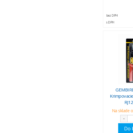
bez DPH
s DPH
GEMBIRD
Krimpovacie 
RJ12
Na sklade o
-
Do 