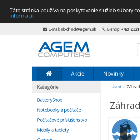
Táto stránka používa na poskytovanie služieb súbory co
informácií
E-mail:
obchod@agem.sk
E-shop:
+421 2 321
Akcie
Novinky
Kategórie
Úvod
Záhrada
BatteryShop
Záhrada
Notebooky a počítače
Počítačové príslušenstvo
Mobily a tablety
Gaming