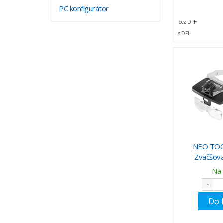
PC konfigurátor
bez DPH
s DPH
NEO TOO
Zväčšova
Na 
-
Do 