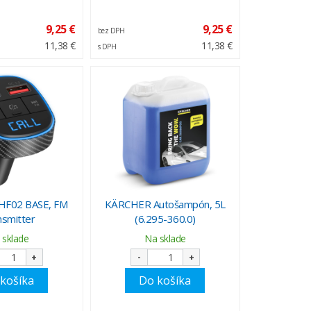
9,25 €
9,25 €
bez DPH
11,38 €
11,38 €
s DPH
HF02 BASE, FM
KÄRCHER Autošampón, 5L
nsmitter
(6.295-360.0)
 sklade
Na sklade
+
-
+
košíka
Do košíka