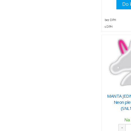
Do 
bez DPH
s DPH
MANTA JED
Neon ple
(SNL
Na 
-