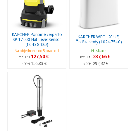
KÄRCHER Ponorné čerpadlo
KÄRCHER WPC 120 UF,
SP 17.000 Flat Level Sensor
Čistička vody (1.024-754.0)
(1.645-840.0)
Na objednanie do 5 prac. dní
Na sklade
127,50 €
237,66 €
bez DPH
bez DPH
156,83 €
292,32 €
s DPH
s DPH