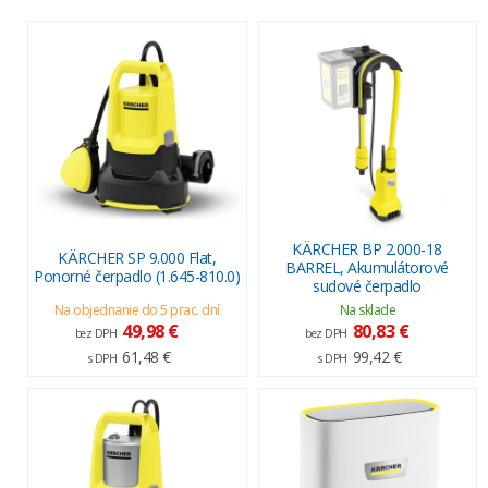
KÄRCHER BP 2.000-18
KÄRCHER SP 9.000 Flat,
BARREL, Akumulátorové
Ponorné čerpadlo (1.645-810.0)
sudové čerpadlo
Na objednanie do 5 prac. dní
Na sklade
49,98 €
80,83 €
bez DPH
bez DPH
61,48 €
99,42 €
s DPH
s DPH