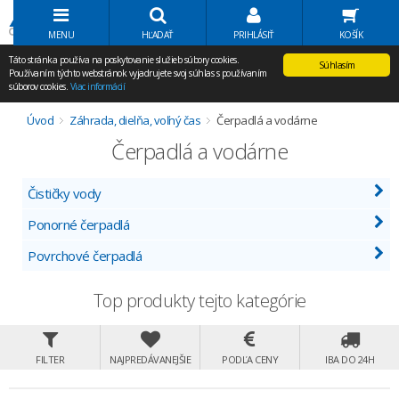
Volať Agem
MENU
HĽADAŤ
PRIHLÁSIŤ
KOŠÍK
Táto stránka používa na poskytovanie služieb súbory cookies.
Súhlasím
Používaním týchto webstránok vyjadrujete svoj súhlas s používaním
súborov cookies.
Viac informácií
Úvod
Záhrada, dielňa, voľný čas
Čerpadlá a vodárne
Čerpadlá a vodárne
Čističky vody
Ponorné čerpadlá
Povrchové čerpadlá
Top produkty tejto kategórie
FILTER
NAJPREDÁVANEJŠIE
PODĽA CENY
IBA DO 24H