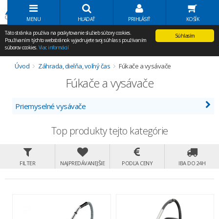
Volať Agem
MENU
HĽADAŤ
PRIHLÁSIŤ
KOŠÍK
Táto stránka používa na poskytovanie služieb súbory cookies.
Súhlasím
Používaním týchto webstránok vyjadrujete svoj súhlas s používaním
súborov cookies.
Viac informácií
Úvod
Záhrada, dielňa, voľný čas
Fúkače a vysávače
Fúkače a vysávače
Priemyselné vysávače
Top produkty tejto kategórie
FILTER
NAJPREDÁVANEJŠIE
PODĽA CENY
IBA DO 24H