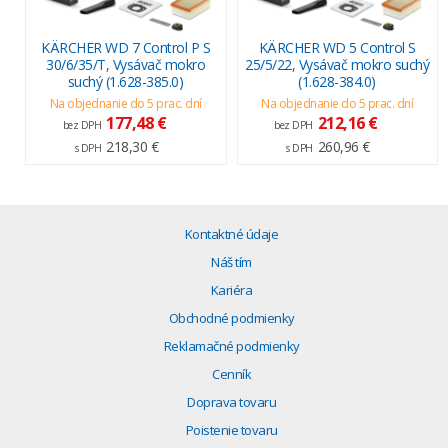
KÄRCHER WD 7 Control P S
KÄRCHER WD 5 Control S
30/6/35/T, Vysávač mokro
25/5/22, Vysávač mokro suchý
suchý (1.628-385.0)
(1.628-384.0)
Na objednanie do 5 prac. dní
Na objednanie do 5 prac. dní
177,48 €
212,16 €
bez DPH
bez DPH
218,30 €
260,96 €
s DPH
s DPH
Kontaktné údaje
Náš tím
Kariéra
Obchodné podmienky
Reklamačné podmienky
Cenník
Doprava tovaru
Poistenie tovaru