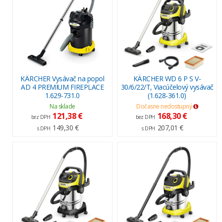
KÄRCHER Vysávač na popol
KÄRCHER WD 6 P S V-
AD 4 PREMIUM FIREPLACE
30/6/22/T, Viacúčelový vysávač
1.629-731.0
(1.628-361.0)
Na sklade
Dočasne nedostupný
121,38 €
168,30 €
bez DPH
bez DPH
149,30 €
207,01 €
s DPH
s DPH