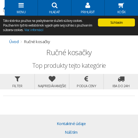
Volať Agem
MENU
HĽADAŤ
PRIHLÁSIŤ
KOŠÍK
Táto stránka používa na poskytovanie služieb súbory cookies.
Súhlasím
Používaním týchto webstránok vyjadrujete svoj súhlas s používaním
súborov cookies.
Viac informácií
Úvod
Ručné kosačky
Ručné kosačky
Top produkty tejto kategórie
FILTER
NAJPREDÁVANEJŠIE
PODĽA CENY
IBA DO 24H
Kontaktné údaje
Náš tím