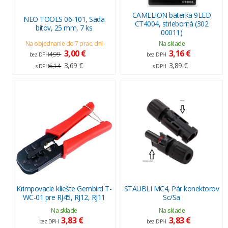
CAMELION baterka 9LED
NEO TOOLS 06-101, Sada
CT4004, strieborná (302
bitov, 25 mm, 7 ks
00011)
Na objednanie do 7 prac. dní
Na sklade
3,00 €
3,16 €
4,99
bez DPH
bez DPH
3,69 €
3,89 €
6,14
s DPH
s DPH
Krimpovacie kliešte Gembird T-
STAUBLI MC4, Pár konektorov
WC-01 pre RJ45, RJ12, RJ11
Sc/Sa
Na sklade
Na sklade
3,83 €
3,83 €
bez DPH
bez DPH