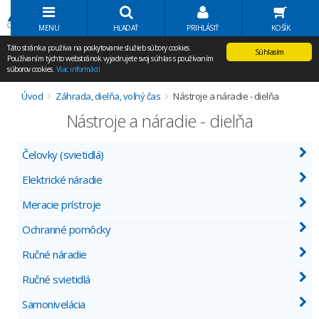
Volať Agem
MENU
HĽADAŤ
PRIHLÁSIŤ
KOŠÍK
Táto stránka používa na poskytovanie služieb súbory cookies.
Súhlasím
Používaním týchto webstránok vyjadrujete svoj súhlas s používaním
súborov cookies.
Viac informácií
Úvod
Záhrada, dielňa, voľný čas
Nástroje a náradie - dielňa
Nástroje a náradie - dielňa
Čelovky (svietidlá)
Elektrické náradie
Meracie prístroje
Ochranné pomôcky
Ručné náradie
Ručné svietidlá
Samonivelácia