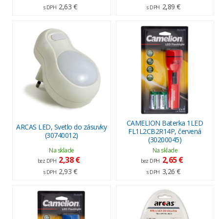
2,63 €
2,89 €
s DPH
s DPH
CAMELION Baterka 1LED
ARCAS LED, Svetlo do zásuvky
FL1L2CB2R14P, červená
(30740012)
(30200045)
Na sklade
Na sklade
2,38 €
2,65 €
bez DPH
bez DPH
2,93 €
3,26 €
s DPH
s DPH