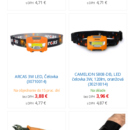
4,71 €
4,71 €
s DPH
s DPH
CAMELION S808-DB, LED
ARCAS 3W LED, Čelovka
čelovka 3W, 120lm, oranžová
(30710014)
(30210014)
Na objednanie do 15 prac. dní
Na sklade
3,88 €
3,96 €
bez DPH
bez DPH
4,77 €
4,87 €
s DPH
s DPH