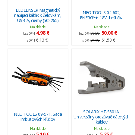
LEDLENSER Magnetický
NEO TOOLS 04-602,
nabíjací káblik k čelovkám,
ENERGY+, 18V, Leštička
USB-A, čierny (502265)
Na sklade
Na sklade
4,98 €
50,00 €
76,50
bez DPH
bez DPH
6,13 €
61,50 €
94,10
s DPH
s DPH
SOLARIX HT-S501A,
NEO TOOLS 09-571, Sada
Univerzálny orezávač dátových
imbusových kľúčov
káblov
Na sklade
Na sklade
5,10 €
5,25 €
bez DPH
bez DPH