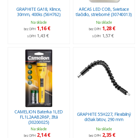
GRAPHITE GA18, Klince,
ARCAS LED COB, Svietiace
30mm, 400ks (56H762)
tlačidlo, strieborné (30740013)
Na sklade
Na sklade
1,16 €
1,28 €
bez DPH
bez DPH
1,43 €
1,57 €
s DPH
s DPH
CAMELION Baterka 1LED
GRAPHITE 55H227, Flexibilný
FL1L2AAB2R6P, žltá
držiak bitov, 290 mm
(30200025)
Na sklade
Na sklade
2,14 €
2,35 €
bez DPH
bez DPH