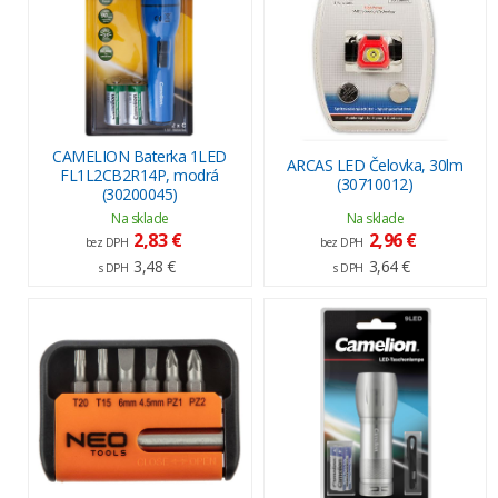
CAMELION Baterka 1LED
ARCAS LED Čelovka, 30lm
FL1L2CB2R14P, modrá
(30710012)
(30200045)
Na sklade
Na sklade
2,83 €
2,96 €
bez DPH
bez DPH
3,48 €
3,64 €
s DPH
s DPH