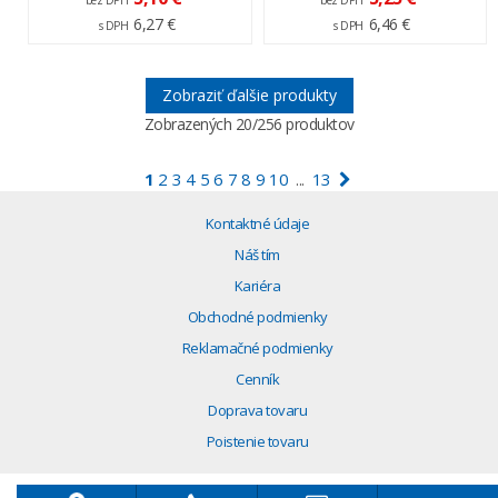
6,27 €
6,46 €
s DPH
s DPH
Zobraziť ďalšie produkty
Zobrazených
20
/256 produktov
1
2
3
4
5
6
7
8
9
10
13
...
Kontaktné údaje
Náš tím
Kariéra
Obchodné podmienky
Reklamačné podmienky
Cenník
Doprava tovaru
Poistenie tovaru