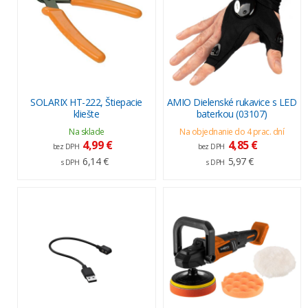
SOLARIX HT-222, Štiepacie
AMIO Dielenské rukavice s LED
kliešte
baterkou (03107)
Na sklade
Na objednanie do 4 prac. dní
4,99 €
4,85 €
bez DPH
bez DPH
6,14 €
5,97 €
s DPH
s DPH