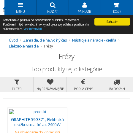
Volať Agem
MENU
HĽADAŤ
PRIHLÁSIŤ
KOŠÍK
Táto stránka používa na poskytovanie služieb súbory cookies.
Súhlasím
Používaním týchto webstránok vyjadrujete svoj súhlas s používaním
súborov cookies.
Viac informácií
Úvod
Záhrada, dielňa, voľný čas
Nástroje a náradie - dielňa
Elektrické náradie
Frézy
Frézy
Top produkty tejto kategórie
FILTER
NAJPREDÁVANEJŠIE
PODĽA CENY
IBA DO 24H
GRAPHITE 59G371, Elektrická
drážkovacia fréza, 2400W
Na objednanie do 7 prac. dní